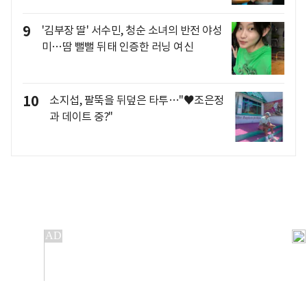
9
'김부장 딸' 서수민, 청순 소녀의 반전 야성
미…땀 뻘뻘 뒤태 인증한 러닝 여신
10
소지섭, 팔뚝을 뒤덮은 타투…"♥조은정
과 데이트 중?"
개인정보처리방침
앱설치(Android)