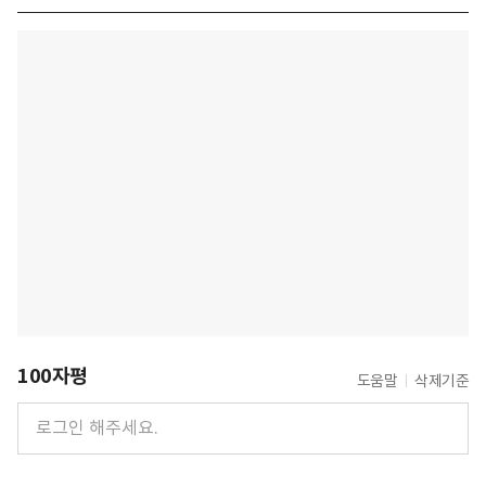
100자평
도움말
삭제기준