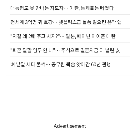
대통령도 못 만나는 지도자… 이란, 통제불능 빠졌다
전세계 3억명 귀 호강… 넷플릭스급 돌풍 일으킨 음악 앱
"저걸 왜 2배 주고 사지?"… 일본, 때아닌 아이폰 대란
"파혼 말할 엄두 안 나"… 주식으로 결혼자금 다 날린 女
벼 낱알 세다 풀썩… 공무원 목숨 앗아간 60년 관행