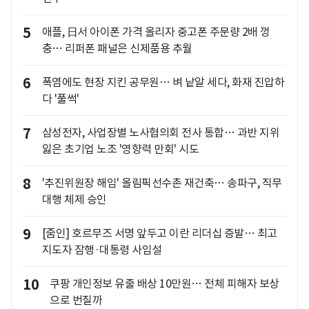
5
애플, 日서 아이폰 가격 올리자 중고폰 주문량 2배 껑
충… 리퍼폰 패널은 신제품용 추월
6
폭염에도 현장 지킨 공무원… 벼 낱알 세다, 화재 진압하
다 '풀썩'
7
삼성전자, 사업장별 노사협의회 전사 통합… 과반 지위
잃은 초기업 노조 '영향력 만회' 시도
8
'추진위원장 해임' 올림픽선수촌 재건축… 송파구, 직무
대행 체제 승인
9
[줌인] 호르무즈 서명 앞두고 이란 리더십 증발… 최고
지도자 잠행·대통령 사임설
10
쿠팡 개인정보 유출 배상 10만원… 전체 피해자 보상
으로 번질까