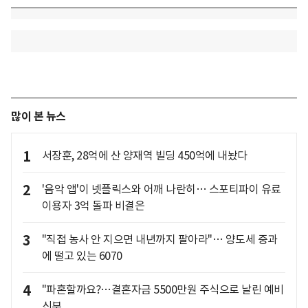
많이 본 뉴스
1
서장훈, 28억에 산 양재역 빌딩 450억에 내놨다
2
'음악 앱'이 넷플릭스와 어깨 나란히… 스포티파이 유료
이용자 3억 돌파 비결은
3
"직접 농사 안 지으면 내년까지 팔아라"… 양도세 중과
에 떨고 있는 6070
4
"파혼할까요?…결혼자금 5500만원 주식으로 날린 예비
신부