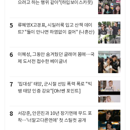
으려고 하는 행위 같아"(하입보이스카웃)
5
류혜영X고경표, 시밀러룩 입고 산책 데이
트? "둘이 만나면 하염없이 걸어" (나혼산)
6
이혜성, 그동안 숨겨뒀던 글래머 몸매…국
제 도서전 접수한 베이글녀
7
'집대성' 태양, 군시절 선임 폭력 폭로 "빅
뱅 태양 인증 강요"[Oh!쎈 포인트]
8
서강준, 안은진과 10년 장기연애 무드 포
착…'너말고다른연애' 첫 스틸컷 공개