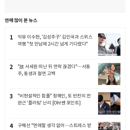
연예 많이 본 뉴스
1
악뮤 이수현, '김성주子' 김민국과 스위스
여행 "첫 만남에 2시간 넘게 기다렸다"
2
"故 서세원 떠난 뒤 연락 끊겼다"…서동
주, 동생과 절연 고백
3
"비현설적인 힘줄" 정해인, 또 반전의 전
완근 '플러팅' 난리 [Oh!쎈 포인트]
4
구혜선 "연애할 생각 없어…스트레스 받