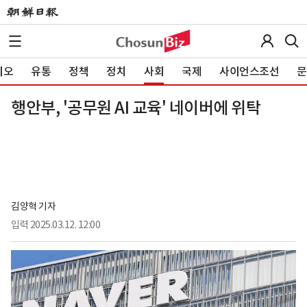
이오
유통
정책
정치
사회
국제
사이언스조선
문
행안부, '공무원 AI 교육' 네이버에 위탁
김양혁 기자
입력
2025.03.12. 12:00