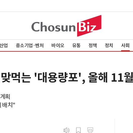
산업
중소기업·벤처
바이오
유통
정책
정치
사회
맞먹는 '대용량포', 올해 11
 계획
 배치"