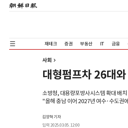
재테크
증권
부동산
IT
금융
사회
대형펌프차 26대와 
소방청, 대용량포방사시스템 확대 배치
"올해 충남 이어 2027년 여수·수도권에
김양혁 기자
입력
2025.03.05. 12:00