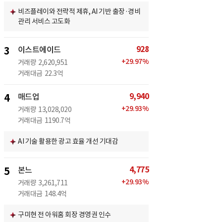
비즈플레이와 전략적 제휴, AI 기반 출장·경비
관리 서비스 고도화
928
3
이스트에이드
+
29.97
%
거래량
2,620,951
거래대금
22.3억
9,940
4
매드업
+
29.93
%
거래량
13,028,020
거래대금
1190.7억
AI 기술 활용한 광고 효율 개선 기대감
4,775
5
본느
+
29.93
%
거래량
3,261,711
거래대금
148.4억
구미현 전 아워홈 회장 경영권 인수