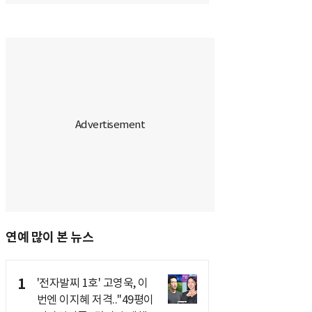
연예 많이 본 뉴스
1
'전자발찌 1호' 고영욱, 이
번엔 이지혜 저격.."49평이