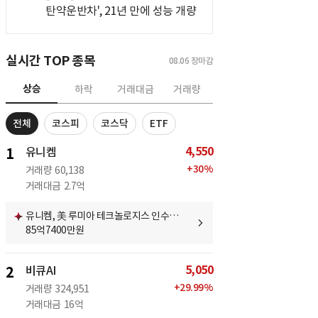
탄약운반차', 21년 만에 성능 개량
실시간 TOP 종목
08.06
장마감
상승
하락
거래대금
거래량
전체
코스피
코스닥
ETF
4,550
1
유니켐
+
30
%
거래량
60,138
거래대금
2.7억
유니켐, 美 루미아 테크놀로지스 인수…
85억7400만원
5,050
2
비큐AI
+
29.99
%
거래량
324,951
거래대금
16억