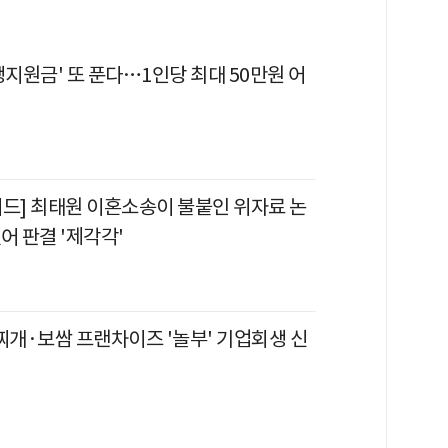
생지원금' 또 푼다…1인당 최대 50만원 어
이드] 최태원 이혼소송이 불붙인 위자료 논
어 판결 '제각각'
찌개·보쌈 프랜차이즈 '놀부' 기업회생 신