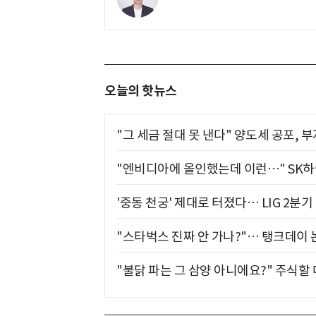
오늘의 핫뉴스
"그 세금 절대 못 낸다" 양도세 공포, 
"엔비디아에 올인했는데 이런…" SK
'중동 천궁' 제대로 터졌다… LIG 2분
"스타벅스 진짜 안 가나?"… 탱크데이 
"불닭 파는 그 삼양 아니에요?" 주식할