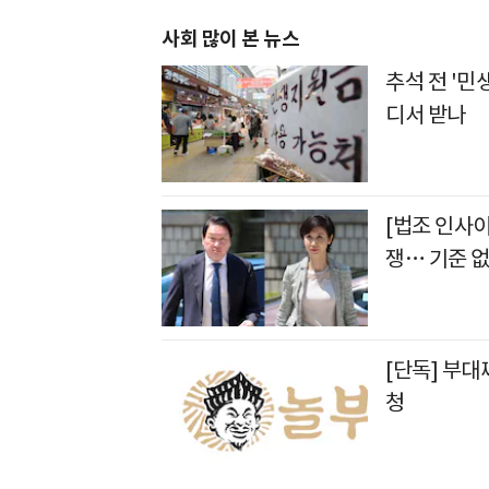
사회 많이 본 뉴스
추석 전 '민
디서 받나
[법조 인사
쟁… 기준 없
[단독] 부대
청