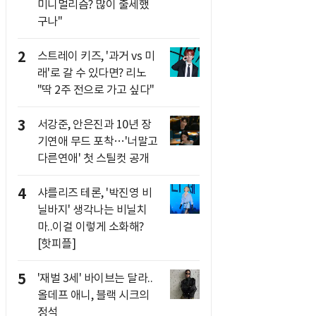
미니멀리즘? 많이 출세했
구나"
2
스트레이 키즈, '과거 vs 미
래'로 갈 수 있다면? 리노
"딱 2주 전으로 가고 싶다"
3
서강준, 안은진과 10년 장
기연애 무드 포착…'너말고
다른연애' 첫 스틸컷 공개
4
샤를리즈 테론, '박진영 비
닐바지' 생각나는 비닐치
마..이걸 이렇게 소화해?
[핫피플]
5
'재벌 3세' 바이브는 달라..
올데프 애니, 블랙 시크의
정석