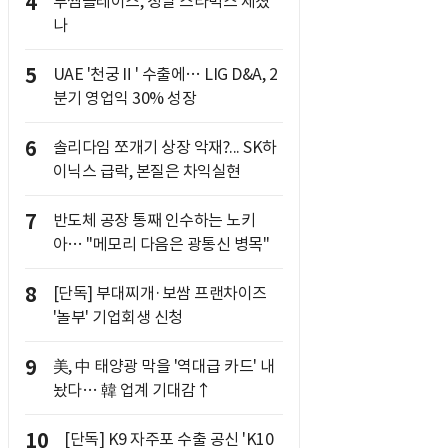
4
투썸플레이스, 정말 스타벅스 제쳤
나
5
UAE '천궁Ⅱ' 수출에… LIG D&A, 2
분기 영업익 30% 성장
6
솔리다임 쪼개기 상장 악재?... SK하
이닉스 급락, 본질은 차익실현
7
반도체 공장 통째 인수하는 노키
아… "메모리 다음은 광통신 병목"
8
[단독] 부대찌개·보쌈 프랜차이즈
'놀부' 기업회생 신청
9
美, 中 태양광 막을 '역대급 카드' 내
놨다… 韓 업계 기대감↑
10
[단독] K9 자주포 수출 공신 'K10