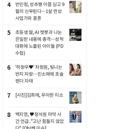
4
반민정, 성추행 아픔 딛고 9
월의 신부된다…1살 연상
사업가와 결혼
5
초등생 딸, AI 챗봇과 나눈
은밀한 내용에 충격…성적
대화에 노출된 아이들 (PD
수첩)
6
'하정우♥' 차정원, 빛나는
반지 자랑…민소매에 초슬
렌더 자태
7
[사진]김희애, 우아한 미소
8
백지영, ♥정석원 마약 사
건 언급.."고난 힘들지 않았
다" [Oh!쎈 이슈]