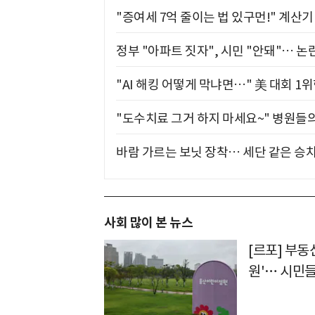
"증여세 7억 줄이는 법 있구먼!" 계산
정부 "아파트 짓자", 시민 "안돼"… 논란
"AI 해킹 어떻게 막냐면…" 美 대회 1
"도수치료 그거 하지 마세요~" 병원들
바람 가르는 보닛 장착… 세단 같은 승
사회 많이 본 뉴스
[르포] 부동
원'… 시민들