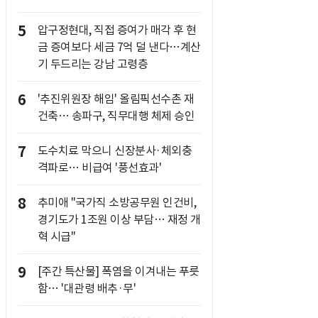
5
압구정현대, 직접 증여가 매각 후 현
금 증여보다 세금 7억 덜 낸다…계산
기 두드리는 강남 고령층
6
'추진위원장 해임' 올림픽선수촌 재
건축… 송파구, 직무대행 체제 승인
7
도수치료 막으니 신장분사·체외충
격파로… 비급여 '풍선효과'
8
추미애 "국가직 소방공무원 인건비,
경기도가 1조원 이상 부담… 재정 개
혁 시급"
9
[주간 특산물] 폭염을 이겨내는 푸릇
함… '대관령 배추·무'