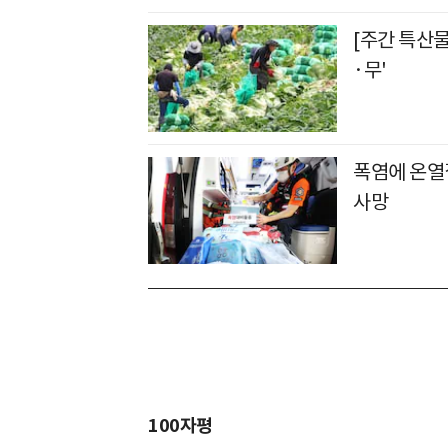
[주간 특산
·무'
폭염에 온열
사망
100자평