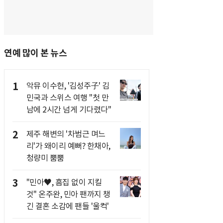
연예 많이 본 뉴스
1
악뮤 이수현, '김성주子' 김
민국과 스위스 여행 "첫 만
남에 2시간 넘게 기다렸다"
2
제주 해변의 '차범근 며느
리'가 왜이리 예뻐? 한채아,
청량미 뿜뿜
3
"민아♥, 흠집 없이 지킬
것" 온주완, 민아 팬까지 챙
긴 결혼 소감에 팬들 '울컥'