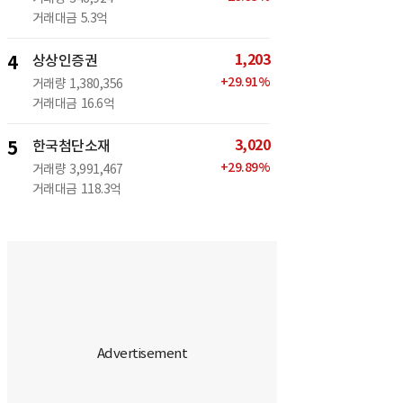
거래대금
5.3억
1,203
4
상상인증권
+
29.91
%
거래량
1,380,356
거래대금
16.6억
3,020
5
한국첨단소재
+
29.89
%
거래량
3,991,467
거래대금
118.3억