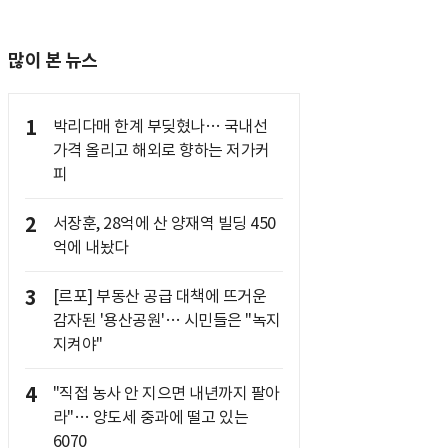
많이 본 뉴스
1
박리다매 한계 부딪혔나… 국내선
가격 올리고 해외로 향하는 저가커
피
2
서장훈, 28억에 산 양재역 빌딩 450
억에 내놨다
3
[르포] 부동산 공급 대책에 뜨거운
감자된 '용산공원'… 시민들은 "녹지
지켜야"
4
"직접 농사 안 지으면 내년까지 팔아
라"… 양도세 중과에 떨고 있는
6070