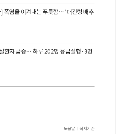
물] 폭염을 이겨내는 푸릇함… '대관령 배추
질환자 급증… 하루 202명 응급실행·3명
도움말
삭제기준