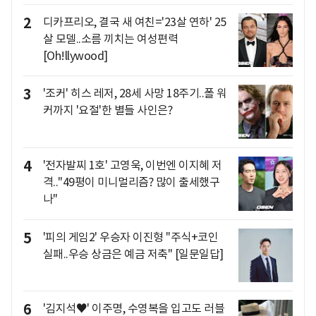
2
디카프리오, 결국 새 여친='23살 연하' 25
살 모델..소름 끼치는 여성편력
[Oh!llywood]
3
'조커' 히스 레저, 28세 사망 18주기..폴 워
커까지 '요절'한 별들 사인은?
4
'전자발찌 1호' 고영욱, 이번엔 이지혜 저
격.."49평이 미니멀리즘? 많이 출세했구
나"
5
'피의 게임2' 우승자 이진형 "주식+코인
실패..우승 상금은 예금 저축" [일문일답]
6
'김지석♥' 이주명, 수영복을 입고도 러블