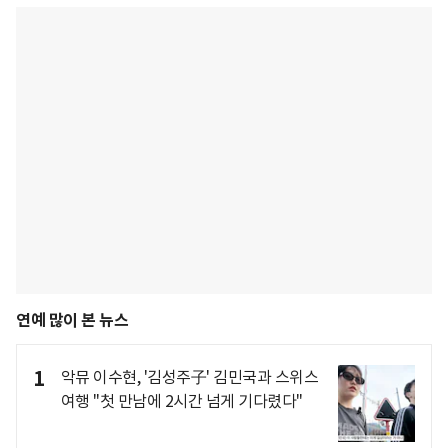
연예 많이 본 뉴스
1
악뮤 이수현, '김성주子' 김민국과 스위스
여행 "첫 만남에 2시간 넘게 기다렸다"