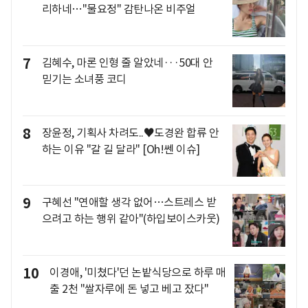
리하네…"물요정" 감탄나온 비주얼
7
김혜수, 마론 인형 줄 알았네···50대 안
믿기는 소녀풍 코디
8
장윤정, 기획사 차려도..♥도경완 합류 안
하는 이유 "갈 길 달라" [Oh!쎈 이슈]
9
구혜선 "연애할 생각 없어…스트레스 받
으려고 하는 행위 같아"(하입보이스카웃)
10
이경애, '미쳤다'던 논밭식당으로 하루 매
출 2천 "쌀자루에 돈 넣고 베고 잤다"