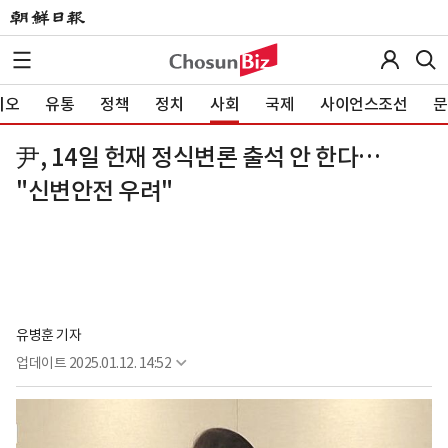
이오
유통
정책
정치
사회
국제
사이언스조선
문
尹, 14일 헌재 정식변론 출석 안 한다…
"신변안전 우려"
유병훈 기자
업데이트
2025.01.12. 14:52