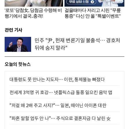
관련 기사
민주 "尹, 헌재 변론기일 불출석… 경호처
뒤에 숨지 말라"
오늘의 핫뉴스
대통령도 못 만나는 지도자… 이란, 통제불능 빠졌다
전세계 3억명 귀 호강… 넷플릭스급 돌풍 일으킨 음악 앱
"저걸 왜 2배 주고 사지?"… 일본, 때아닌 아이폰 대란
"파혼 말할 엄두 안 나"… 주식으로 결혼자금 다 날린 女