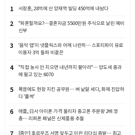
1
서장훈, 28억에 산 양재역 빌딩 450억에 내놨다
2
"파혼할까요?…결혼자금 5500만원 주식으로 날린 예비
신부
3
'음악 앱'이 넷플릭스와 어깨 나란히… 스포티파이 유료
이용자 3억 돌파 비결은
4
"직접 농사 안 지으면 내년까지 팔아라"… 양도세 중과
에 떨고 있는 6070
5
폭염에도 현장 지킨 공무원… 벼 낱알 세다, 화재 진압하
다 '풀썩'
6
애플, 日서 아이폰 가격 올리자 중고폰 주문량 2배 껑
충… 리퍼폰 패널은 신제품용 추월
7
[줌인] 호르무즈 서명 앞두고 이란 리더십 증발… 최고