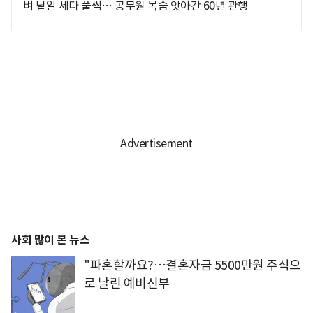
벼 낱알 세다 풀썩… 공무원 목숨 앗아간 60년 관행
사회 많이 본 뉴스
"파혼할까요?…결혼자금 5500만원 주식으
로 날린 예비신부