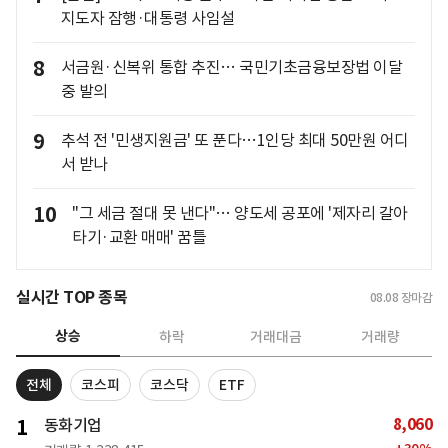
지도자 잠행·대통령 사임설
8
서금원·신복위 통합 추진… 국민기초금융보장법 이달
중 발의
9
추석 전 '민생지원금' 또 푼다…1인당 최대 50만원 어디
서 받나
10
"그 세금 절대 못 낸다"… 양도세 공포에 '제자리 갈아
타기·교환 매매' 꿈틀
실시간 TOP 종목
08.08
장마감
상승
하락
거래대금
거래량
전체
코스피
코스닥
ETF
8,060
1
동화기업