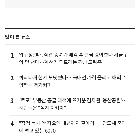
많이 본 뉴스
1
압구정현대, 직접 증여가 매각 후 현금 증여보다 세금 7
억 덜 낸다…계산기 두드리는 강남 고령층
2
박리다매 한계 부딪혔나… 국내선 가격 올리고 해외로
향하는 저가커피
3
[르포] 부동산 공급 대책에 뜨거운 감자된 '용산공원'…
시민들은 "녹지 지켜야"
4
"직접 농사 안 지으면 내년까지 팔아라"… 양도세 중과
에 떨고 있는 6070