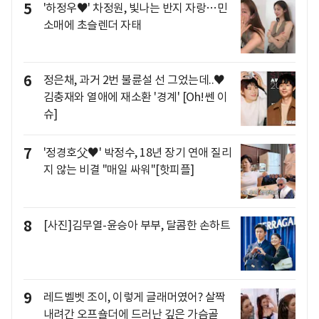
5
'하정우♥' 차정원, 빛나는 반지 자랑…민
소매에 초슬렌더 자태
6
정은채, 과거 2번 불륜설 선 그었는데..♥
김충재와 열애에 재소환 '경계' [Oh!쎈 이
슈]
7
'정경호父♥' 박정수, 18년 장기 연애 질리
지 않는 비결 "매일 싸워"[핫피플]
8
[사진]김무열-윤승아 부부, 달콤한 손하트
9
레드벨벳 조이, 이렇게 글래머였어? 살짝
내려간 오프숄더에 드러난 깊은 가슴골