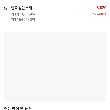
3,020
5
한국첨단소재
+
29.89
%
거래량
3,991,467
거래대금
118.3억
연예 많이 본 뉴스