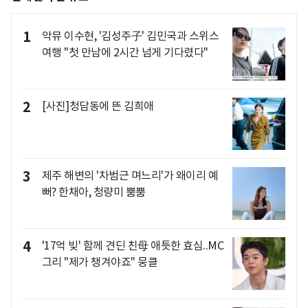
1
악뮤 이수현, '김성주子' 김민국과 스위스
여행 "첫 만남에 2시간 넘게 기다렸다"
2
[사진]청담동에 뜬 김희애
3
제주 해변의 '차범근 며느리'가 왜이리 예
뻐? 한채아, 청량미 뿜뿜
4
'17억 빚' 함께 견딘 친母 애틋한 효심..MC
그리 "제가 챙겨야죠" 뭉클