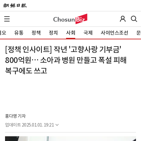
이오
유통
정책
정치
사회
국제
사이언스조선
문
[정책 인사이트] 작년 '고향사랑 기부금'
800억원… 소아과 병원 만들고 폭설 피해
복구에도 쓰고
홍다영 기자
업데이트
2025.01.01. 19:21