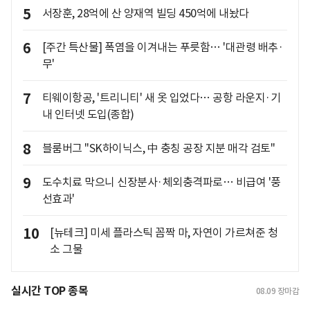
5
서장훈, 28억에 산 양재역 빌딩 450억에 내놨다
6
[주간 특산물] 폭염을 이겨내는 푸릇함… '대관령 배추·
무'
7
티웨이항공, '트리니티' 새 옷 입었다… 공항 라운지·기
내 인터넷 도입(종합)
8
블룸버그 "SK하이닉스, 中 충칭 공장 지분 매각 검토"
9
도수치료 막으니 신장분사·체외충격파로… 비급여 '풍
선효과'
10
[뉴테크] 미세 플라스틱 꼼짝 마, 자연이 가르쳐준 청
소 그물
실시간 TOP 종목
08.09
장마감