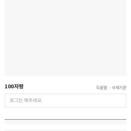
100자평
도움말
삭제기준