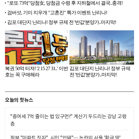
오늘의 핫뉴스
"증여세 7억 줄이는 법 있구먼!" 계산기 두드리는 강남 고령
층
정부 "아파트 짓자", 시민 "안돼"… 논란의 서울 '황금 땅'