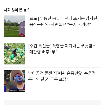
사회 많이 본 뉴스
[르포] 부동산 공급 대책에 뜨거운 감자된
'용산공원'… 시민들은 "녹지 지켜야"
[주간 특산물] 폭염을 이겨내는 푸릇함…
'대관령 배추·무'
남아공전 졸전 지켜본 '손흥민父' 손웅정…
온라인 달군 '굳은 표정'