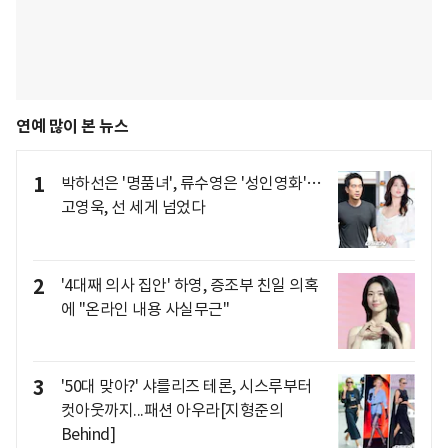
연예 많이 본 뉴스
1
박하선은 '명품녀', 류수영은 '성인영화'…
고영욱, 선 세게 넘었다
2
'4대째 의사 집안' 하영, 증조부 친일 의혹
에 "온라인 내용 사실무근"
3
'50대 맞아?' 샤를리즈 테론, 시스루부터
컷아웃까지...패션 아우라[지형준의
Behind]