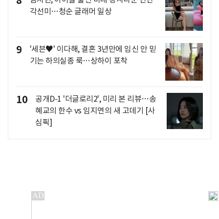
8
각선미…청순 글래머 일상
9
'세븐♥' 이다해, 결혼 3년만에 임신 안 믿
기는 하의실종 룩…상하이 포착
10
공개D-1 '더글로리2', 미리 본 리뷰…송
혜교의 한수 vs 임지연의 새 고데기 [사
심픽]