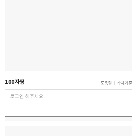
100자평
도움말
삭제기준