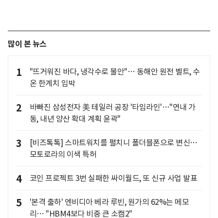
많이 본 뉴스
1
"뜨거워진 바다, 냉각수로 불안"… 동해안 원전 벨트, 수
온 한계치 임박
2
바빠진 삼성전자 美 테일러 공장 '타임라인'…"연내 가
동, 내년 양산 확대 계획 윤곽"
3
[비즈톡톡] 스마트워치를 펼치니 폴더블폰으로 변신…
모토로라의 이색 특허
4
코인 프로젝트 3번 실패한 싸이월드, 또 신규 사업 발표
5
'본격 출하' 엔비디아 베라 루빈, 원가의 62%는 메모
리… "HBM4보다 비중 큰 소캠2"