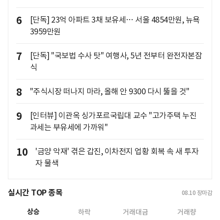
6
[단독] 23억 아파트 3채 보유세… 서울 4854만원, 뉴욕
3959만원
7
[단독] "국보법 수사 탓" 여행사, 5년 전부터 완전자본잠
식
8
"주식시장 떠나지 마라, 올해 안 9300 다시 뚫을 것"
9
[인터뷰] 이관옥 싱가포르국립대 교수 "고가주택 누진
과세는 부유세에 가까워"
10
'금양 악재' 겪은 갑진, 이차전지 업황 회복 속 새 투자
자 물색
실시간 TOP 종목
08.10
장마감
상승
하락
거래대금
거래량