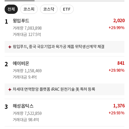
전체
코스피
코스닥
ETF
2,020
1
윙입푸드
+
29.99
%
거래량
7,083,898
거래대금
127.5억
윙입푸드, 중국 국유기업과 육가공 제품 위탁생산계약 체결
841
2
에이비온
+
29.98
%
거래량
1,158,469
거래대금
9.4억
차세대 면역항암 플랫폼 iRAC 원천기술 美 특허 등록
1,376
3
해성옵틱스
+
29.93
%
거래량
7,522,859
거래대금
98.4억