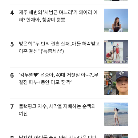
4
제주 해변의 '차범근 며느리'가 왜이리 예
뻐? 한채아, 청량미 뿜뿜
5
방은희 "두 번의 결혼 실패..아들 허락받고
이혼 결심" ('특종세상')
6
'김무열♥' 윤승아, 40대 거짓말 아냐?..무
결점 피부+동안 미모 '깜짝'
7
블랙핑크 지수, 사막을 지배하는 순백의
여신
남지현, 아이돌 출신 바레 강사다운 탄탄