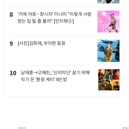
8
'거제 야호~ 창시자' 미나미 "이렇게 사랑
받는 밈 될 줄 몰라" [인터뷰③]
9
[사진]김희애, 우아한 등장
10
남태훈→고혜진, '신의악단' 살기 위해
악기 든 '환장 케미' 6인방