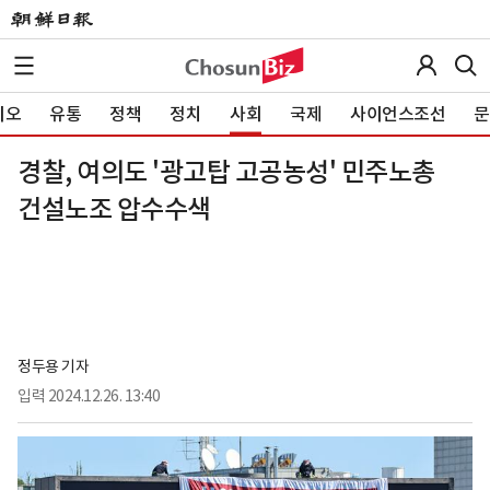
이오
유통
정책
정치
사회
국제
사이언스조선
문
경찰, 여의도 '광고탑 고공농성' 민주노총
건설노조 압수수색
정두용 기자
입력
2024.12.26. 13:40