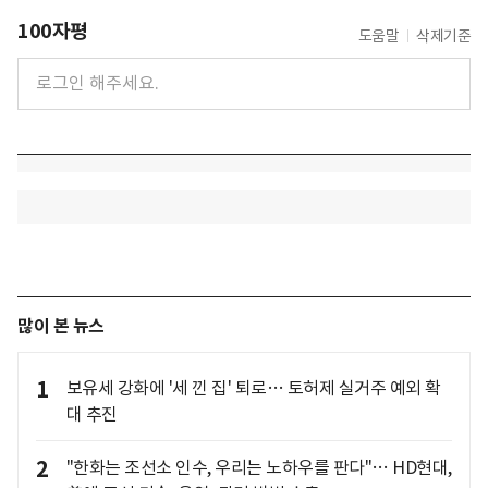
100자평
도움말
삭제기준
많이 본 뉴스
1
보유세 강화에 '세 낀 집' 퇴로… 토허제 실거주 예외 확
대 추진
2
"한화는 조선소 인수, 우리는 노하우를 판다"… HD현대,