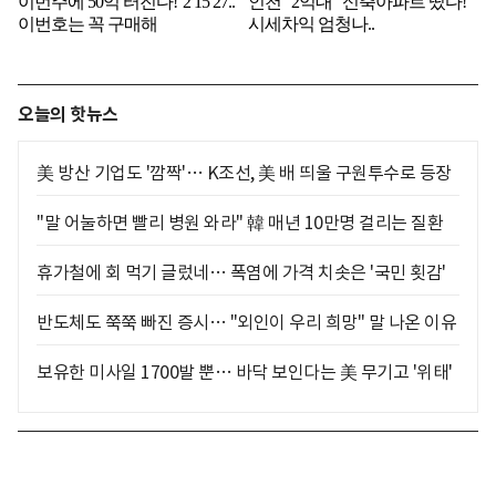
오늘의 핫뉴스
美 방산 기업도 '깜짝'… K조선, 美 배 띄울 구원투수로 등장
"말 어눌하면 빨리 병원 와라" 韓 매년 10만명 걸리는 질환
휴가철에 회 먹기 글렀네… 폭염에 가격 치솟은 '국민 횟감'
반도체도 쭉쭉 빠진 증시… "외인이 우리 희망" 말 나온 이유
보유한 미사일 1700발 뿐… 바닥 보인다는 美 무기고 '위태'