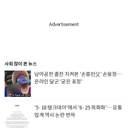
사회 많이 본 뉴스
남아공전 졸전 지켜본 '손흥민父' 손웅정…
온라인 달군 '굳은 표정'
'5·18 탱크데이'에서 '6·25 희화화'… 유통
업계 역사 논란 번져