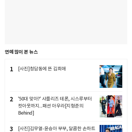
연예 많이 본 뉴스
1
[사진]청담동에 뜬 김희애
2
'50대 맞아?' 샤를리즈 테론, 시스루부터
컷아웃까지...패션 아우라[지형준의
Behind]
3
[사진]김무열-윤승아 부부, 달콤한 손하트