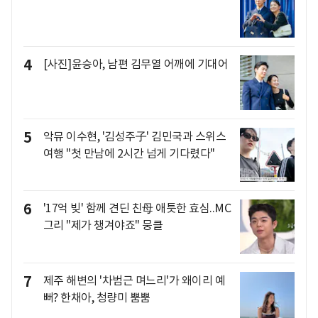
4
[사진]윤승아, 남편 김무열 어깨에 기대어
5
악뮤 이수현, '김성주子' 김민국과 스위스
여행 "첫 만남에 2시간 넘게 기다렸다"
6
'17억 빚' 함께 견딘 친母 애틋한 효심..MC
그리 "제가 챙겨야죠" 뭉클
7
제주 해변의 '차범근 며느리'가 왜이리 예
뻐? 한채아, 청량미 뿜뿜