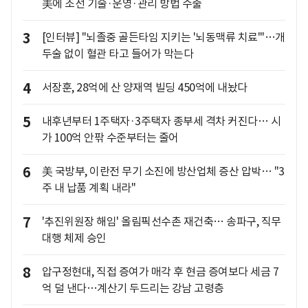
美에 조선 기술·운영·관리 방법 수출
3
[인터뷰] "뇌졸중 골든타임 지키는 '뇌동맥류 치료'"…개
두술 없이 혈관 타고 들어가 막는다
4
서장훈, 28억에 산 양재역 빌딩 450억에 내놨다
5
내후년부터 1주택자·3주택자 종부세 격차 커진다… 시
가 100억 안팎 수준부터는 줄어
6
美 국방부, 이란전 무기 소진에 방산업체 증산 압박… "3
주 내 납품 계획 내라"
7
'추진위원장 해임' 올림픽선수촌 재건축… 송파구, 직무
대행 체제 승인
8
압구정현대, 직접 증여가 매각 후 현금 증여보다 세금 7
억 덜 낸다…계산기 두드리는 강남 고령층