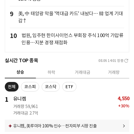
9
美, 中 태양광 막을 '역대급 카드' 내놨다… 韓 업계 기대
감↑
10
법원, 임주현 한미사이언스 부회장 주식 100억 가압류
인용…지분 경쟁 재점화
실시간 TOP 종목
08.06 14:01
장중
상승
하락
거래대금
거래량
전체
코스피
코스닥
ETF
4,550
1
유니켐
+
30
%
거래량
59,961
거래대금
2.7억
유니켐, 美루미아 100% 인수…전자피부 시장 진출