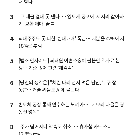
서 받나
3
"그 세금 절대 못 낸다"… 양도세 공포에 '제자리 갈아타
기·교환 매매' 꿈틀
4
최대주주도 못 피한 '반대매매' 폭탄… 지분율 42%에서
18%로 추락
5
[법조 인사이드] 최태원 이혼소송이 불붙인 위자료 논
쟁… 기준 없어 판결 '제각각'
6
[당신의 생각은] "치킨 다리 먼저 먹은 남친, 누구 잘
못?"… 커플 싸움도 AI에 묻는다
7
반도체 공장 통째 인수하는 노키아… "메모리 다음은 광
통신 병목"
8
"주가 떨어지니 약속도 취소"… 휴가철 카드 소비
12.9% 급감