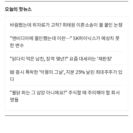
오늘의 핫뉴스
바람폈는데 위자료가 고작? 최태원 이혼소송이 불 붙인 논쟁
"엔비디아에 올인했는데 이런…" SK하이닉스가 예상치 못
한 변수
"닭다리 먹은 남친, 징역 몇년?" 요즘 대세라는 '재판장'
韓 증시 폭락한 '악몽의 그날', 지분 25% 날린 최대주주가 있
다
"불닭 파는 그 삼양 아니에요?" 주식할 때 주의해야 할 회사
명들