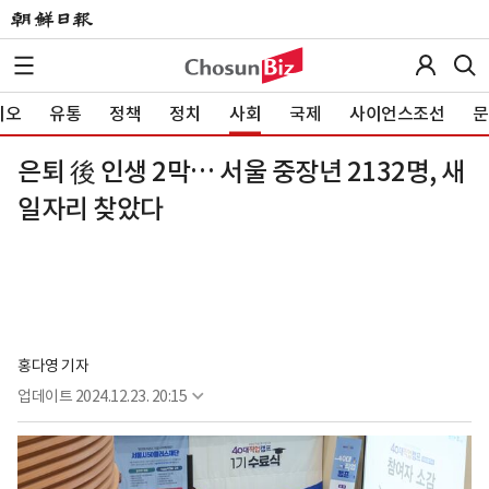
이오
유통
정책
정치
사회
국제
사이언스조선
문
은퇴 後 인생 2막… 서울 중장년 2132명, 새
일자리 찾았다
홍다영 기자
업데이트
2024.12.23. 20:15