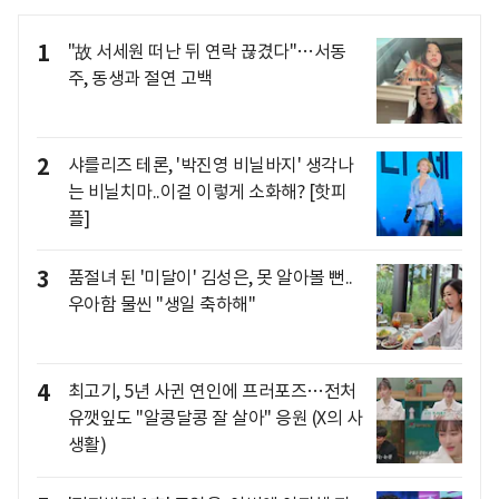
1
"故 서세원 떠난 뒤 연락 끊겼다"…서동
주, 동생과 절연 고백
2
샤를리즈 테론, '박진영 비닐바지' 생각나
는 비닐치마..이걸 이렇게 소화해? [핫피
플]
3
품절녀 된 '미달이' 김성은, 못 알아볼 뻔..
우아함 물씬 "생일 축하해"
4
최고기, 5년 사귄 연인에 프러포즈…전처
유깻잎도 "알콩달콩 잘 살아" 응원 (X의 사
생활)