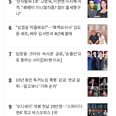
5
'전자발찌 1호' 고영욱, 이번엔 이지혜 저
격.."49평이 미니멀리즘? 많이 출세했구
나"
6
"삼겹살 먹을래요?"…'흑백요리사' 김도
윤 셰프, 배우 김서연과 4년째 열애
7
임영웅·크러쉬·박서준·공유, '손흥민'으
로 통하는 사이[Oh!쎈 이슈]
8
10년 동안 독거노임 폭행·감금·연금 갈
취…알고보니 '가짜 손자'
9
'오디세이' 개봉 첫날 29만명…'스파이더
맨4′ 꺾고 박스오피스 1위