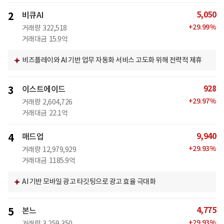
5,050
2
비큐AI
+
29.99
%
거래량
322,518
거래대금
15.9억
비즈플레이와 AI 기반 업무 자동화 서비스 고도화 위해 전략적 제휴
928
3
이스트에이드
+
29.97
%
거래량
2,604,726
거래대금
22.1억
9,940
4
매드업
+
29.93
%
거래량
12,979,929
거래대금
1185.9억
AI 기반 모바일 광고 타깃팅으로 광고 효율 극대화
4,775
5
본느
+
29.93
%
거래량
3,259,350