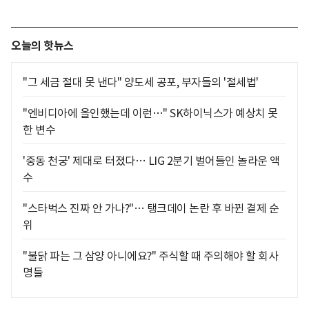
오늘의 핫뉴스
"그 세금 절대 못 낸다" 양도세 공포, 부자들의 '절세법'
"엔비디아에 올인했는데 이런…" SK하이닉스가 예상치 못
한 변수
'중동 천궁' 제대로 터졌다… LIG 2분기 벌어들인 놀라운 액
수
"스타벅스 진짜 안 가나?"… 탱크데이 논란 후 바뀐 결제 순
위
"불닭 파는 그 삼양 아니에요?" 주식할 때 주의해야 할 회사
명들