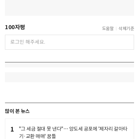
100자평
도움말
삭제기준
많이 본 뉴스
1
"그 세금 절대 못 낸다"… 양도세 공포에 '제자리 갈아타
기·교환 매매' 꿈틀