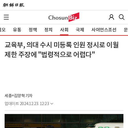
이오
유통
정책
정치
사회
국제
사이언스조선
문
교육부, 의대 수시 미등록 인원 정시로 이월
제한 주장에 "법령적으로 어렵다"
세종=김양혁 기자
업데이트
2024.12.23. 12:23