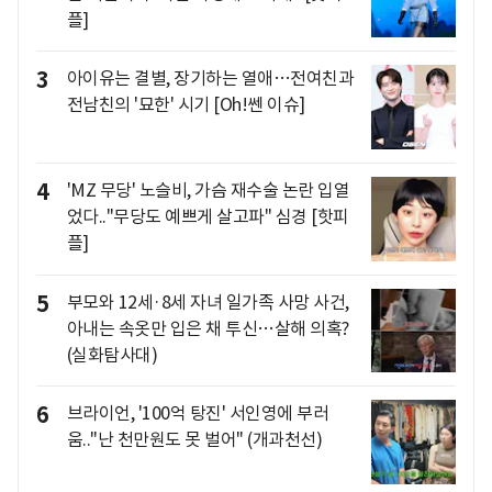
플]
3
아이유는 결별, 장기하는 열애…전여친과
전남친의 '묘한' 시기 [Oh!쎈 이슈]
4
'MZ 무당' 노슬비, 가슴 재수술 논란 입열
었다.."무당도 예쁘게 살고파" 심경 [핫피
플]
5
부모와 12세·8세 자녀 일가족 사망 사건,
아내는 속옷만 입은 채 투신…살해 의혹?
(실화탐사대)
6
브라이언, '100억 탕진' 서인영에 부러
움.."난 천만원도 못 벌어" (개과천선)