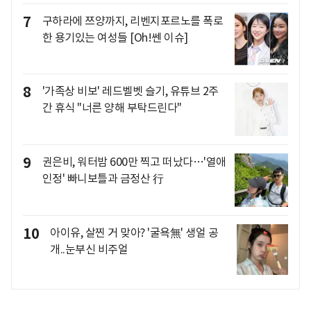
7
구하라에 쯔양까지, 리벤지포르노를 폭로
한 용기있는 여성들 [Oh!쎈 이슈]
8
'가족상 비보' 레드벨벳 슬기, 유튜브 2주
간 휴식 "너른 양해 부탁드린다"
9
권은비, 워터밤 600만 찍고 떠났다…'열애
인정' 빠니보틀과 금정산 行
10
아이유, 살찐 거 맞아? '굴욕無' 생얼 공
개..눈부신 비주얼