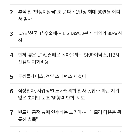
2
추석 전 '민생지원금' 또 푼다…1인당 최대 50만원 어디
서 받나
3
UAE '천궁Ⅱ' 수출에… LIG D&A, 2분기 영업익 30% 성
장
4
먼저 맺은 LTA, 손해로 돌아올까… SK하이닉스, HBM
선점의 기회비용
5
투썸플레이스, 정말 스타벅스 제쳤나
6
삼성전자, 사업장별 노사협의회 전사 통합… 과반 지위
잃은 초기업 노조 '영향력 만회' 시도
7
반도체 공장 통째 인수하는 노키아… "메모리 다음은 광
통신 병목"