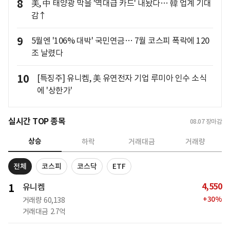
8
美, 中 태양광 막을 '역대급 카드' 내놨다… 韓 업계 기대
감↑
9
5월엔 '106% 대박' 국민연금… 7월 코스피 폭락에 120
조 날렸다
10
[특징주] 유니켐, 美 유연전자 기업 루미아 인수 소식
에 '상한가'
실시간 TOP 종목
08.07
장마감
상승
하락
거래대금
거래량
전체
코스피
코스닥
ETF
4,550
1
유니켐
+
30
%
거래량
60,138
거래대금
2.7억