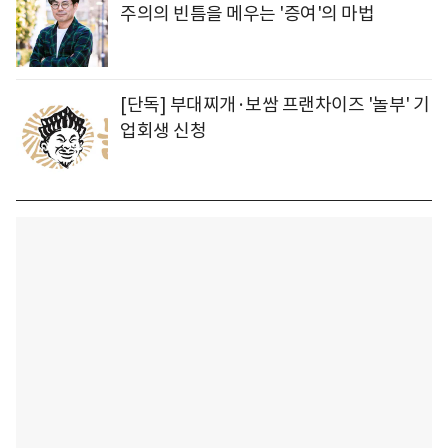
주의의 빈틈을 메우는 '증여'의 마법
[단독] 부대찌개·보쌈 프랜차이즈 '놀부' 기
업회생 신청