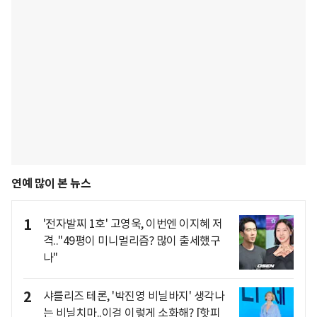
연예 많이 본 뉴스
1
'전자발찌 1호' 고영욱, 이번엔 이지혜 저
격.."49평이 미니멀리즘? 많이 출세했구
나"
2
샤를리즈 테론, '박진영 비닐바지' 생각나
는 비닐치마..이걸 이렇게 소화해? [핫피