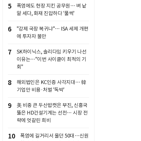
5
폭염에도 현장 지킨 공무원… 벼 낱
알 세다, 화재 진압하다 '풀썩'
6
"강제 국장 복귀냐"… ISA 세제 개편
에 투자자 불만
7
SK하이닉스, 솔리다임 키우기 나선
이유는…"이번 사이클이 최적의 기
회"
8
해외법인은 KC인증 사각지대… 韓
기업만 비용·처벌 '독박'
9
美 비중 큰 두산밥캣은 부진, 신흥국
뚫은 HD건설기계는 선전… 시장 전
략에 엇갈린 희비
10
폭염에 길거리서 울던 50대…신원