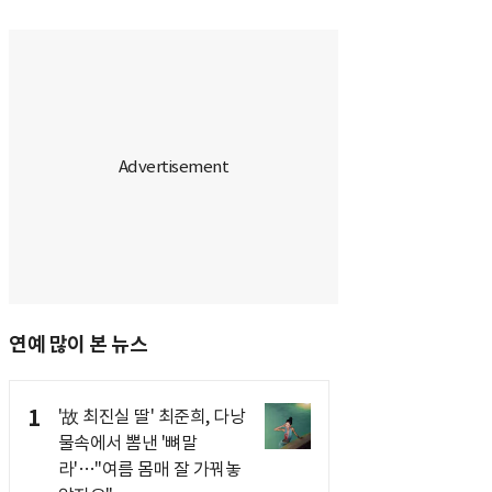
연예 많이 본 뉴스
1
'故 최진실 딸' 최준희, 다낭
물속에서 뽐낸 '뼈말
라'…"여름 몸매 잘 가꿔놓