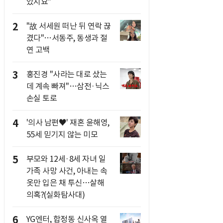
았지요"
2
"故 서세원 떠난 뒤 연락 끊
겼다"…서동주, 동생과 절
연 고백
3
홍진경 "사라는 대로 샀는
데 계속 빠져"…삼전·닉스
손실 토로
4
'의사 남편♥' 재혼 윤해영,
55세 믿기지 않는 미모
5
부모와 12세·8세 자녀 일
가족 사망 사건, 아내는 속
옷만 입은 채 투신…살해
의혹?(실화탐사대)
6
YG엔터, 합정동 신사옥 열