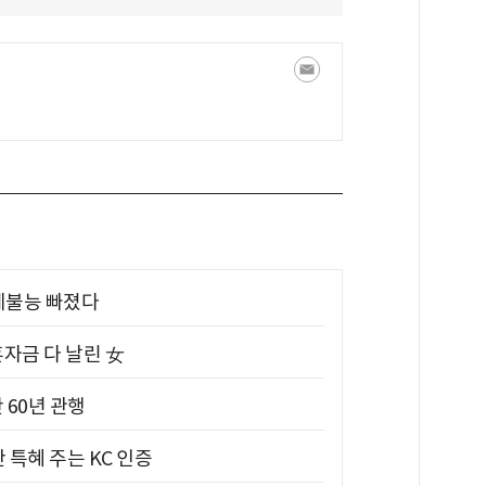
제불능 빠졌다
혼자금 다 날린 女
 60년 관행
 특혜 주는 KC 인증