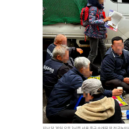
지난 달 20일 오후 3시쯤 서울 중구 숭례문 앞 전국농