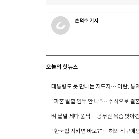
손덕호 기자
오늘의 핫뉴스
대통령도 못 만나는 지도자… 이란, 통
"파혼 말할 엄두 안 나"… 주식으로 결
벼 낱알 세다 풀썩… 공무원 목숨 앗아간
"한국법 지키면 바보?"… 해외 직구에만