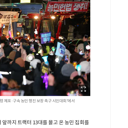
령 체포·구속 농민 행진 보장 촉구 시민대회'에서
 앞까지 트랙터 13대를 몰고 온 농민 집회를