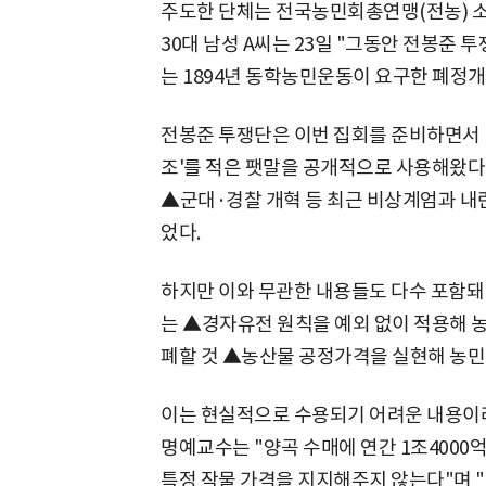
주도한 단체는 전국농민회총연맹(전농) 소
30대 남성 A씨는 23일 "그동안 전봉준 
는 1894년 동학농민운동이 요구한 폐정개
전봉준 투쟁단은 이번 집회를 준비하면서 
조'를 적은 팻말을 공개적으로 사용해왔다
▲군대·경찰 개혁 등 최근 비상계엄과 내
었다.
하지만 이와 무관한 내용들도 다수 포함돼
는 ▲경자유전 원칙을 예외 없이 적용해 
폐할 것 ▲농산물 공정가격을 실현해 농민
이는 현실적으로 수용되기 어려운 내용이라
명예교수는 "양곡 수매에 연간 1조4000
특정 작물 가격을 지지해주지 않는다"며 "