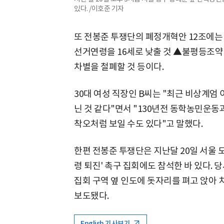
있다. /이호준 기자
또 전봉준 투쟁단의 폐정개혁안 12조에는
선거연령을 16세로 낮출 것 ▲불평등조약
차별을 철폐할 것 등이다.
30대 여성 직장인 B씨는 "최근 비상계엄
닌 것 같다"면서 "130년전 동학농민운동
착오처럼 보일 수도 있다"고 말했다.
한편 전봉준 투쟁단은 지난달 20일 서울 도
령 퇴진' 촉구 집회에도 참석한 바 있다.
집회 구역 옆 인도에 돗자리를 펴고 앉아
보도됐다.
English 기사보기