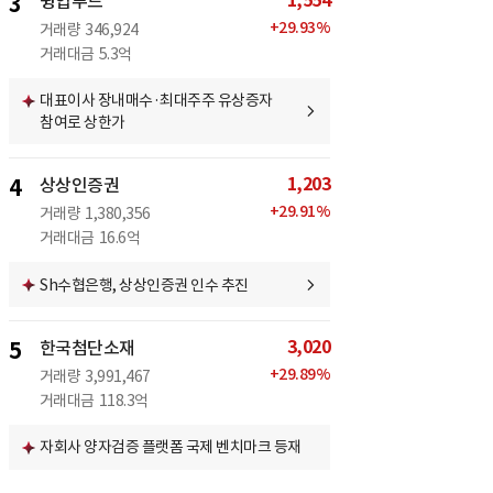
1,554
3
윙입푸드
+
29.93
%
거래량
346,924
거래대금
5.3억
대표이사 장내매수·최대주주 유상증자
참여로 상한가
1,203
4
상상인증권
+
29.91
%
거래량
1,380,356
거래대금
16.6억
Sh수협은행, 상상인증권 인수 추진
3,020
5
한국첨단소재
+
29.89
%
거래량
3,991,467
거래대금
118.3억
자회사 양자검증 플랫폼 국제 벤치마크 등재