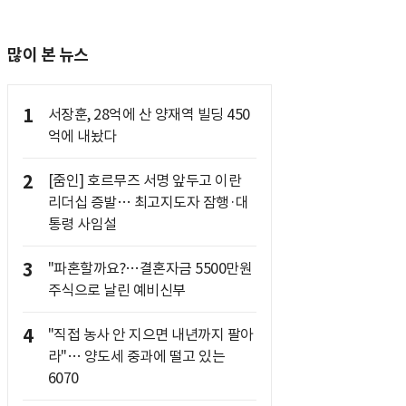
많이 본 뉴스
1
서장훈, 28억에 산 양재역 빌딩 450
억에 내놨다
2
[줌인] 호르무즈 서명 앞두고 이란
리더십 증발… 최고지도자 잠행·대
통령 사임설
3
"파혼할까요?…결혼자금 5500만원
주식으로 날린 예비신부
4
"직접 농사 안 지으면 내년까지 팔아
라"… 양도세 중과에 떨고 있는
6070