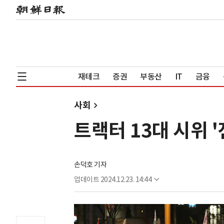
재테크
증권
부동산
IT
금융
사회
트랙터 13대 시위 
손덕호 기자
업데이트
2024.12.23. 14:44