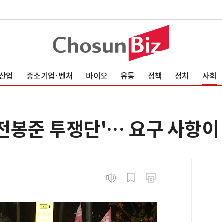
산업
중소기업·벤처
바이오
유통
정책
정치
사회
'전봉준 투쟁단'… 요구 사항이