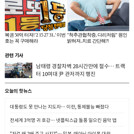
관련 기사
남태령 경찰차벽 28시간만에 철수… 트랙
터 10여대 尹 관저까지 행진
오늘의 핫뉴스
대통령도 못 만나는 지도자… 이란, 통제불능 빠졌다
전세계 3억명 귀 호강… 넷플릭스급 돌풍 일으킨 음악 앱
"저걸 왜 2배 주고 사지?"… 일본, 때아닌 아이폰 대란