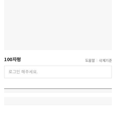
100자평
도움말
삭제기준