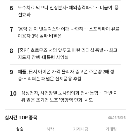
6
도수치료 막으니 신장분사·체외충격파로… 비급여 '풍
선효과'
7
'음악 앱'이 넷플릭스와 어깨 나란히… 스포티파이 유료
이용자 3억 돌파 비결은
8
[줌인] 호르무즈 서명 앞두고 이란 리더십 증발… 최고
지도자 잠행·대통령 사임설
9
애플, 日서 아이폰 가격 올리자 중고폰 주문량 2배 껑
충… 리퍼폰 패널은 신제품용 추월
10
삼성전자, 사업장별 노사협의회 전사 통합… 과반 지
위 잃은 초기업 노조 '영향력 만회' 시도
실시간 TOP 종목
08.08
장마감
상승
하락
거래대금
거래량