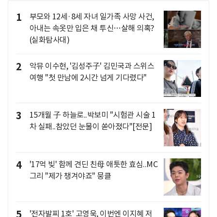
1
부모와 12세·8세 자녀 일가족 사망 사건,
아내는 속옷만 입은 채 투신…살해 의혹?
(실화탐사대)
2
악뮤 이수현, '김성주子' 김민국과 스위스
여행 "첫 만남에 2시간 넘게 기다렸다"
3
15개월 子 하늘로..박보미 "시험관 시술 1
차 실패..참았던 눈물이 쏟아졌다"[전문]
4
'17억 빚' 함께 견딘 친母 애틋한 효심..MC
그리 "제가 챙겨야죠" 뭉클
5
'전자발찌 1호' 고영욱, 이번엔 이지혜 저