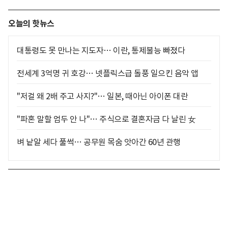
오늘의 핫뉴스
대통령도 못 만나는 지도자… 이란, 통제불능 빠졌다
전세계 3억명 귀 호강… 넷플릭스급 돌풍 일으킨 음악 앱
"저걸 왜 2배 주고 사지?"… 일본, 때아닌 아이폰 대란
"파혼 말할 엄두 안 나"… 주식으로 결혼자금 다 날린 女
벼 낱알 세다 풀썩… 공무원 목숨 앗아간 60년 관행