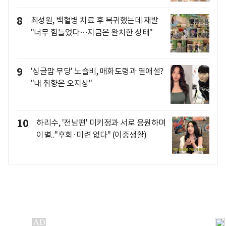
8
최성원, 백혈병 치료 후 복귀했는데 재발
"너무 힘들었다…지금은 완치한 상태"
9
'싱글맘 무당' 노슬비, 매화도령과 열애설?
"내 취향은 오지상"
10
하리수, '전남편' 미키정과 서로 응원하며
이별.."후회·미련 없다" (이중생활)