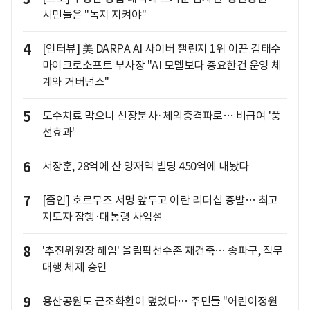
시민들은 "녹지 지켜야"
4
[인터뷰] 美 DARPA AI 사이버 챌린지 1위 이끈 김태수
마이크로소프트 부사장 "AI 모델보다 중요한건 운영 체
계와 거버넌스"
5
도수치료 막으니 신장분사·체외충격파로… 비급여 '풍
선효과'
6
서장훈, 28억에 산 양재역 빌딩 450억에 내놨다
7
[줌인] 호르무즈 서명 앞두고 이란 리더십 증발… 최고
지도자 잠행·대통령 사임설
8
'추진위원장 해임' 올림픽선수촌 재건축… 송파구, 직무
대행 체제 승인
9
용산공원도 근조화환이 덮었다… 주민들 "어린이정원