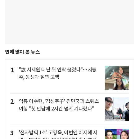
연예 많이 본 뉴스
1
"故 서세원 떠난 뒤 연락 끊겼다"…서동
주, 동생과 절연 고백
2
악뮤 이수현, '김성주子' 김민국과 스위스
여행 "첫 만남에 2시간 넘게 기다렸다"
3
'전자발찌 1호' 고영욱, 이번엔 이지혜 저