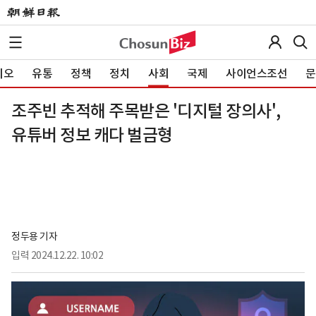
이오
유통
정책
정치
사회
국제
사이언스조선
문
조주빈 추적해 주목받은 '디지털 장의사',
유튜버 정보 캐다 벌금형
정두용 기자
입력
2024.12.22. 10:02