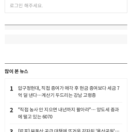
많이 본 뉴스
1
압구정현대, 직접 증여가 매각 후 현금 증여보다 세금 7
억 덜 낸다…계산기 두드리는 강남 고령층
2
"직접 농사 안 지으면 내년까지 팔아라"… 양도세 중과
에 떨고 있는 6070
3
[르포] 부동산 공급 대책에 뜨거운 감자된 '용산공원'…