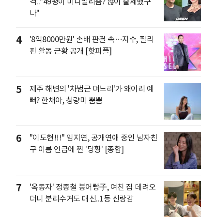
격.."49평이 미니멀리즘? 많이 출세했구
나"
4
'8억8000만원' 손배 판결 속…지수, 필리
핀 활동 근황 공개 [핫피플]
5
제주 해변의 '차범근 며느리'가 왜이리 예
뻐? 한채아, 청량미 뿜뿜
6
"이도현!!!" 임지연, 공개연애 중인 남자친
구 이름 언급에 찐 '당황' [종합]
7
'옥동자' 정종철 붕어빵子, 여친 집 데려오
더니 분리수거도 대신..1등 신랑감