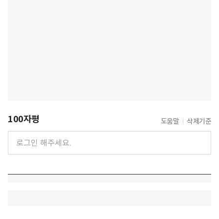
100자평
도움말
삭제기준