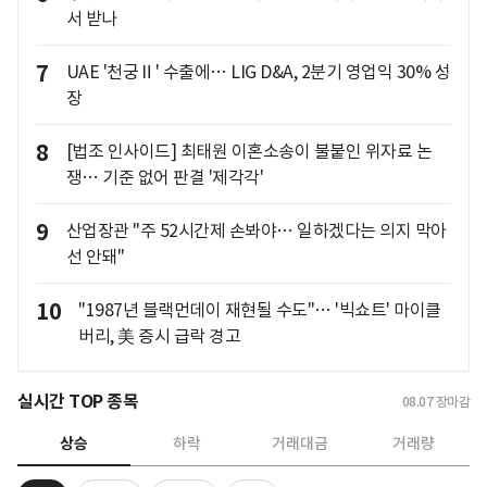
서 받나
7
UAE '천궁Ⅱ' 수출에… LIG D&A, 2분기 영업익 30% 성
장
8
[법조 인사이드] 최태원 이혼소송이 불붙인 위자료 논
쟁… 기준 없어 판결 '제각각'
9
산업장관 "주 52시간제 손봐야… 일하겠다는 의지 막아
선 안돼"
10
"1987년 블랙먼데이 재현될 수도"… '빅쇼트' 마이클
버리, 美 증시 급락 경고
실시간 TOP 종목
08.07
장마감
상승
하락
거래대금
거래량