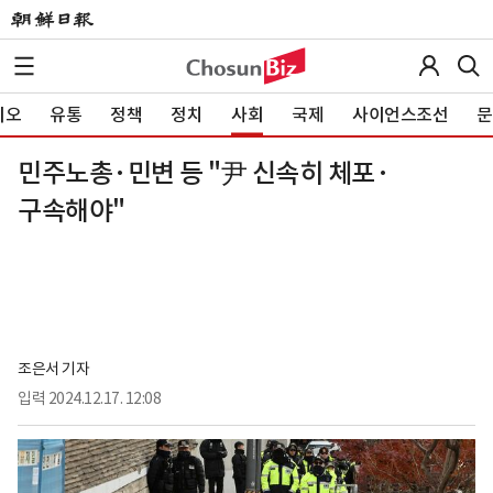
이오
유통
정책
정치
사회
국제
사이언스조선
문
민주노총·민변 등 "尹 신속히 체포·
구속해야"
조은서 기자
입력
2024.12.17. 12:08