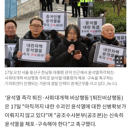
17일 오전 서울 용산구 한남동 대통령 관저 인근에서 윤석열즉각퇴진·
사회대개혁 비상행동 주최로 윤석열 대통령의 체포·구속을 촉구하는
기자회견이 진행되는 가운데 경찰 인력이 경계근무를 서고 있다. /뉴스1
'윤석열 즉각 퇴진·사회대개혁 비상행동'(퇴진비상행동)
은 17일 "아직까지 내란 수괴인 윤석열에 대한 신병확보가
이뤄지지 않고 있다"며 "공조수사본부(공조본)는 신속히
윤석열을 체포·구속해야 한다"고 촉구했다.