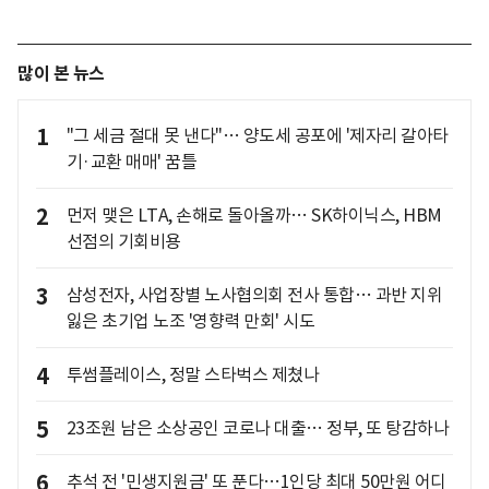
많이 본 뉴스
1
"그 세금 절대 못 낸다"… 양도세 공포에 '제자리 갈아타
기·교환 매매' 꿈틀
2
먼저 맺은 LTA, 손해로 돌아올까… SK하이닉스, HBM
선점의 기회비용
3
삼성전자, 사업장별 노사협의회 전사 통합… 과반 지위
잃은 초기업 노조 '영향력 만회' 시도
4
투썸플레이스, 정말 스타벅스 제쳤나
5
23조원 남은 소상공인 코로나 대출… 정부, 또 탕감하나
6
추석 전 '민생지원금' 또 푼다…1인당 최대 50만원 어디