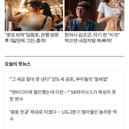
오늘의 핫뉴스
"그 세금 절대 못 낸다" 양도세 공포, 부자들의 '절세법'
"엔비디아에 올인했는데 이런…" SK하이닉스가 예상치 못
한 변수
'중동 천궁' 제대로 터졌다… LIG 2분기 벌어들인 놀라운 액
수