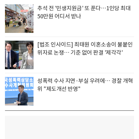
추석 전 '민생지원금' 또 푼다…1인당 최대
50만원 어디서 받나
[법조 인사이드] 최태원 이혼소송이 불붙인
위자료 논쟁… 기준 없어 판결 '제각각'
성폭력 수사 지연·부실 우려에… 경찰 개혁
위 "제도개선 반영"