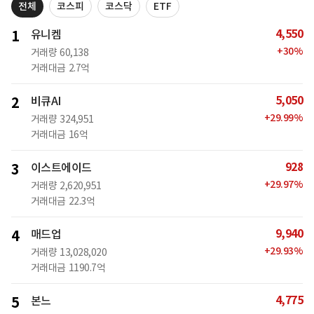
전체
코스피
코스닥
ETF
4,550
1
유니켐
+
30
%
거래량
60,138
거래대금
2.7억
5,050
2
비큐AI
+
29.99
%
거래량
324,951
거래대금
16억
928
3
이스트에이드
+
29.97
%
거래량
2,620,951
거래대금
22.3억
9,940
4
매드업
+
29.93
%
거래량
13,028,020
거래대금
1190.7억
4,775
5
본느