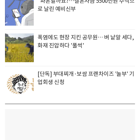
"파혼할까요?…결혼자금 5500만원 주식으
로 날린 예비신부
폭염에도 현장 지킨 공무원… 벼 낱알 세다,
화재 진압하다 '풀썩'
[단독] 부대찌개·보쌈 프랜차이즈 '놀부' 기
업회생 신청