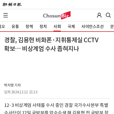
이오
유통
정책
정치
사회
국제
사이언스조선
문
경찰, 김용현 비화폰·지휘통제실 CCTV
확보… 비상계엄 수사 좁혀지나
박지영 기자
입력
2024.12.12. 21:13
12·3 비상계엄 사태를 수사 중인 경찰 국가수사본부 특별
수사단이 12일 국방부를 압수수색 해 김용현 전 국방부 장