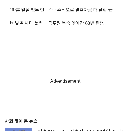
"파혼 말할 엄두 안 나"… 주식으로 결혼자금 다 날린 女
벼 낱알 세다 풀썩… 공무원 목숨 앗아간 60년 관행
사회 많이 본 뉴스