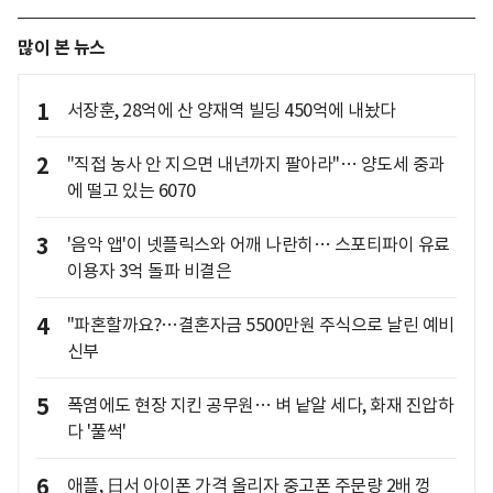
많이 본 뉴스
1
서장훈, 28억에 산 양재역 빌딩 450억에 내놨다
2
"직접 농사 안 지으면 내년까지 팔아라"… 양도세 중과
에 떨고 있는 6070
3
'음악 앱'이 넷플릭스와 어깨 나란히… 스포티파이 유료
이용자 3억 돌파 비결은
4
"파혼할까요?…결혼자금 5500만원 주식으로 날린 예비
신부
5
폭염에도 현장 지킨 공무원… 벼 낱알 세다, 화재 진압하
다 '풀썩'
6
애플, 日서 아이폰 가격 올리자 중고폰 주문량 2배 껑