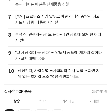
충… 리퍼폰 패널은 신제품용 추월
7
[줌인] 호르무즈 서명 앞두고 이란 리더십 증발… 최고
지도자 잠행·대통령 사임설
8
추석 전 '민생지원금' 또 푼다…1인당 최대 50만원 어디
서 받나
9
"그 세금 절대 못 낸다"… 양도세 공포에 '제자리 갈아타
기·교환 매매' 꿈틀
10
삼성전자, 사업장별 노사협의회 전사 통합… 과반 지
위 잃은 초기업 노조 '영향력 만회' 시도
실시간 TOP 종목
08.07
장마감
상승
하락
거래대금
거래량