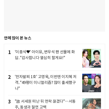
연예 많이 본 뉴스
1
'이종석♥' 아이유, 변우석 팬 선물에 화
답.."감사합니다 열심히 할게요!"
2
'전자발찌 1호' 고영욱, 이번엔 이지혜 저
격.."49평이 미니멀리즘? 많이 출세했구
나"
3
"故 서세원 떠난 뒤 연락 끊겼다"…서동
주, 동생과 절연 고백