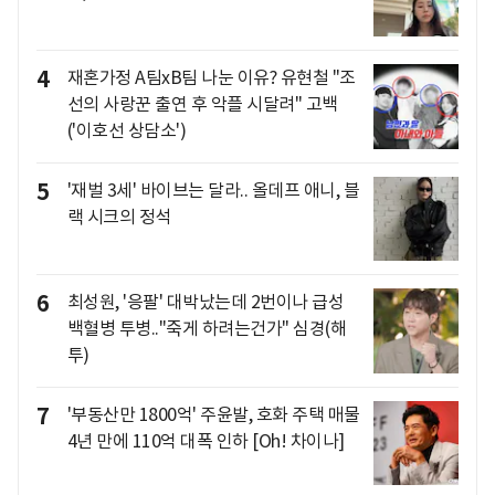
4
재혼가정 A팀xB팀 나눈 이유? 유현철 "조
선의 사랑꾼 출연 후 악플 시달려" 고백
('이호선 상담소')
5
'재벌 3세' 바이브는 달라.. 올데프 애니, 블
랙 시크의 정석
6
최성원, '응팔' 대박났는데 2번이나 급성
백혈병 투병.."죽게 하려는건가" 심경(해
투)
7
'부동산만 1800억' 주윤발, 호화 주택 매물
4년 만에 110억 대폭 인하 [Oh! 차이나]