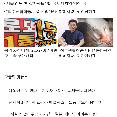
오늘의 핫뉴스
대통령도 못 만나는 지도자… 이란, 통제불능 빠졌다
전세계 3억명 귀 호강… 넷플릭스급 돌풍 일으킨 음악 앱
"저걸 왜 2배 주고 사지?"… 일본, 때아닌 아이폰 대란