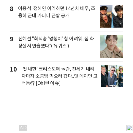
8
이종석·정해인 아역하던 14년차 배우, 조
용히 군대 가더니 근황 공개
9
신혜선 "회식송 '멍청이' 참 어려워..집 화
장실서 연습했다"('유퀴즈')
10
'첫 내한' 크리스토퍼 놀란, 전세기 내리
자마자 소금빵 먹으러 갔다..맷 데이먼 고
척돔行 [Oh!쎈 이슈]