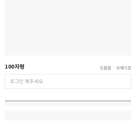
100자평
도움말
삭제기준