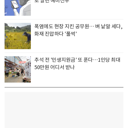
로 날린 예비신부
폭염에도 현장 지킨 공무원… 벼 낱알 세다,
화재 진압하다 '풀썩'
추석 전 '민생지원금' 또 푼다…1인당 최대
50만원 어디서 받나