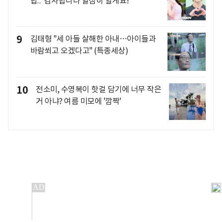
답.."감사합니다 열심히 할게요!"
9
김태형 "세 아들 살해한 아내…아이들과
바람쐬고 오겠다고" (특종세상)
10
전소미, 수영복이 핫걸 담기에 너무 작은
거 아냐? 여름 미모에 '깜짝'
개인정보처리방침
앱설치(Android)