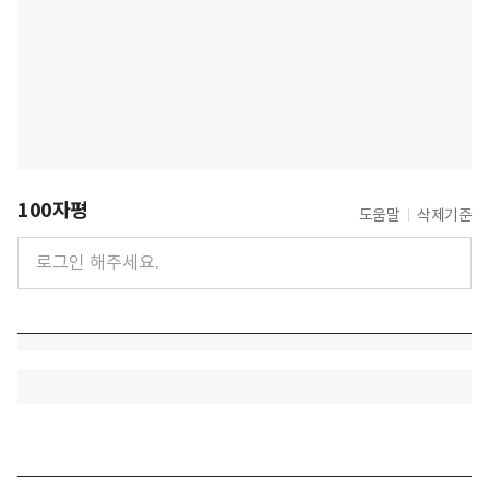
100자평
도움말
삭제기준