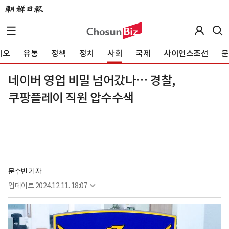
이오
유통
정책
정치
사회
국제
사이언스조선
문
네이버 영업 비밀 넘어갔나… 경찰,
쿠팡플레이 직원 압수수색
문수빈 기자
업데이트
2024.12.11. 18:07