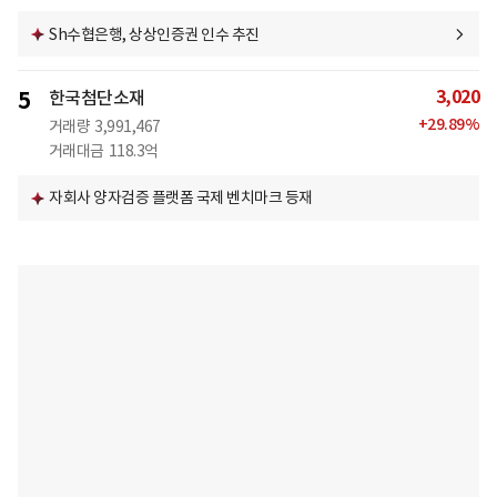
Sh수협은행, 상상인증권 인수 추진
3,020
5
한국첨단소재
+
29.89
%
거래량
3,991,467
거래대금
118.3억
자회사 양자검증 플랫폼 국제 벤치마크 등재