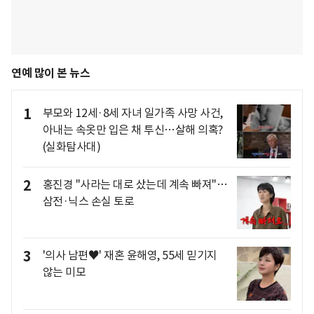
연예 많이 본 뉴스
1
부모와 12세·8세 자녀 일가족 사망 사건,
아내는 속옷만 입은 채 투신…살해 의혹?
(실화탐사대)
2
홍진경 "사라는 대로 샀는데 계속 빠져"…
삼전·닉스 손실 토로
3
'의사 남편♥' 재혼 윤해영, 55세 믿기지
않는 미모