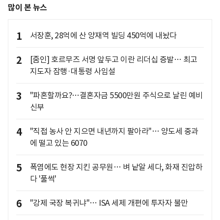
많이 본 뉴스
1
서장훈, 28억에 산 양재역 빌딩 450억에 내놨다
2
[줌인] 호르무즈 서명 앞두고 이란 리더십 증발… 최고
지도자 잠행·대통령 사임설
3
"파혼할까요?…결혼자금 5500만원 주식으로 날린 예비
신부
4
"직접 농사 안 지으면 내년까지 팔아라"… 양도세 중과
에 떨고 있는 6070
5
폭염에도 현장 지킨 공무원… 벼 낱알 세다, 화재 진압하
다 '풀썩'
6
"강제 국장 복귀냐"… ISA 세제 개편에 투자자 불만