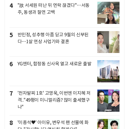
4
"故 서세원 떠난 뒤 연락 끊겼다"…서동
주, 동생과 절연 고백
5
반민정, 성추행 아픔 딛고 9월의 신부된
다…1살 연상 사업가와 결혼
6
YG엔터, 합정동 신사옥 열고 새로운 출발
7
'전자발찌 1호' 고영욱, 이번엔 이지혜 저
격.."49평이 미니멀리즘? 많이 출세했구
나"
8
'이종석♥' 아이유, 변우석 팬 선물에 화