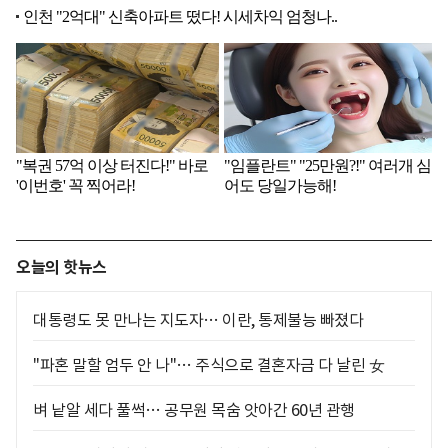
오늘의 핫뉴스
대통령도 못 만나는 지도자… 이란, 통제불능 빠졌다
"파혼 말할 엄두 안 나"… 주식으로 결혼자금 다 날린 女
벼 낱알 세다 풀썩… 공무원 목숨 앗아간 60년 관행