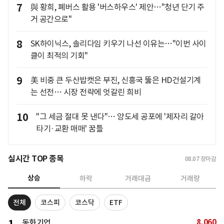
7
與 황희, 폐버스 활용 '버스하우스' 제안…"청년 단기 주
거 공간으로"
8
SK하이닉스, 솔리다임 키우기 나선 이유는…"이번 사이
클이 최적의 기회"
9
美 비중 큰 두산밥캣은 부진, 신흥국 뚫은 HD건설기계
는 선전… 시장 전략에 엇갈린 희비
10
"그 세금 절대 못 낸다"… 양도세 공포에 '제자리 갈아
타기·교환 매매' 꿈틀
실시간 TOP 종목
08.07
장마감
상승
하락
거래대금
거래량
전체
코스피
코스닥
ETF
8,060
동화기업