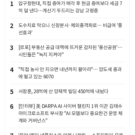
1
압구정현대, 직접 증여가 매각 후 현금 증여보다 세금 7
억 덜 낸다…계산기 두드리는 강남 고령층
2
도수치료 막으니 신장분사·체외충격파로… 비급여 '풍
선효과'
3
[르포] 부동산 공급 대책에 뜨거운 감자된 '용산공원'…
시민들은 "녹지 지켜야"
4
"직접 농사 안 지으면 내년까지 팔아라"… 양도세 중과
에 떨고 있는 6070
5
서장훈, 28억에 산 양재역 빌딩 450억에 내놨다
6
[인터뷰] 美 DARPA AI 사이버 챌린지 1위 이끈 김태수
마이크로소프트 부사장 "AI 모델보다 중요한건 운영 체
계와 거버넌스"