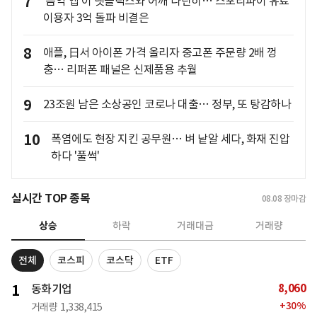
7
'음악 앱'이 넷플릭스와 어깨 나란히… 스포티파이 유료
이용자 3억 돌파 비결은
8
애플, 日서 아이폰 가격 올리자 중고폰 주문량 2배 껑
충… 리퍼폰 패널은 신제품용 추월
9
23조원 남은 소상공인 코로나 대출… 정부, 또 탕감하나
10
폭염에도 현장 지킨 공무원… 벼 낱알 세다, 화재 진압
하다 '풀썩'
실시간 TOP 종목
08.08
장마감
상승
하락
거래대금
거래량
전체
코스피
코스닥
ETF
8,060
1
동화기업
+
30
%
거래량
1,338,415