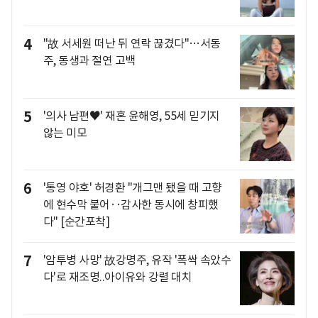
4
"故 서세원 떠난 뒤 연락 끊겼다"…서동
주, 동생과 절연 고백
5
'의사 남편♥' 재혼 윤해영, 55세 믿기지
않는 미모
6
'통영 야호' 허경환 "개그맨 됐을 때 고향
에 현수막 붙어‥감사한 동시에 창피했
다" [순간포착]
7
'암투병 사망' 故강명주, 유작 '폭싹 속았수
다'로 재조명..아이유와 강렬 대치