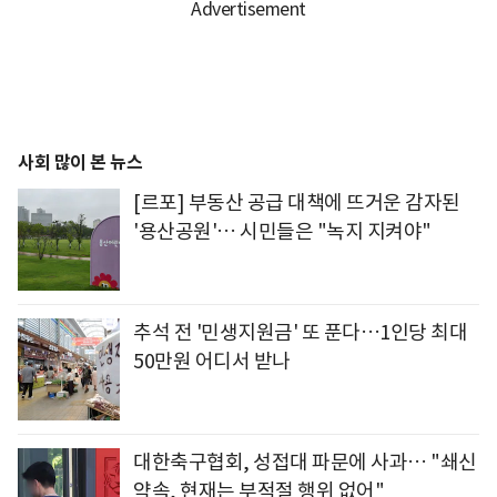
사회 많이 본 뉴스
[르포] 부동산 공급 대책에 뜨거운 감자된
'용산공원'… 시민들은 "녹지 지켜야"
추석 전 '민생지원금' 또 푼다…1인당 최대
50만원 어디서 받나
대한축구협회, 성접대 파문에 사과… "쇄신
약속, 현재는 부적절 행위 없어"