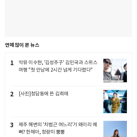
연예 많이 본 뉴스
1
악뮤 이수현, '김성주子' 김민국과 스위스
여행 "첫 만남에 2시간 넘게 기다렸다"
2
[사진]청담동에 뜬 김희애
3
제주 해변의 '차범근 며느리'가 왜이리 예
뻐? 한채아, 청량미 뿜뿜