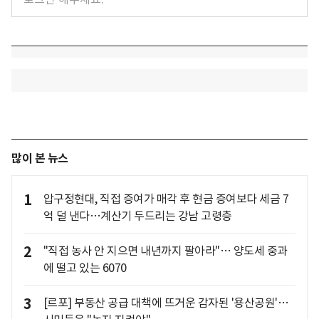
많이 본 뉴스
1
압구정현대, 직접 증여가 매각 후 현금 증여보다 세금 7
억 덜 낸다…계산기 두드리는 강남 고령층
2
"직접 농사 안 지으면 내년까지 팔아라"… 양도세 중과
에 떨고 있는 6070
3
[르포] 부동산 공급 대책에 뜨거운 감자된 '용산공원'…