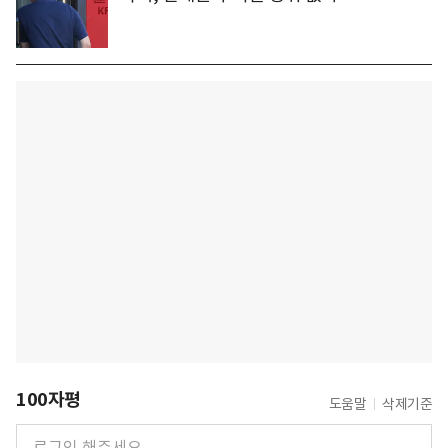
100자평
도움말
삭제기준