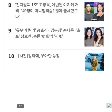
8
'전자발찌 1호' 고영욱, 이번엔 이지혜 저
격.."49평이 미니멀리즘? 많이 출세했구
나"
9
'유부녀 킬러' 공효진·'김부장' 손나은·'호
프' 정호연..총든 女 활약 '짜릿'
10
[사진]김희애, 우아한 등장