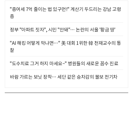
"증여세 7억 줄이는 법 있구먼!" 계산기 두드리는 강남 고령
층
정부 "아파트 짓자", 시민 "안돼"… 논란의 서울 '황금 땅'
"AI 해킹 어떻게 막냐면…" 美 대회 1위한 韓 천재교수의 통
찰
"도수치료 그거 하지 마세요~" 병원들의 새로운 꼼수 진료
바람 가르는 보닛 장착… 세단 같은 승차감의 볼보 전기차