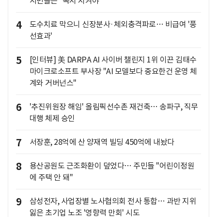
시민들은 "녹지 지켜야"
4
도수치료 막으니 신장분사·체외충격파로… 비급여 '풍
선효과'
5
[인터뷰] 美 DARPA AI 사이버 챌린지 1위 이끈 김태수
마이크로소프트 부사장 "AI 모델보다 중요한건 운영 체
계와 거버넌스"
6
'추진위원장 해임' 올림픽선수촌 재건축… 송파구, 직무
대행 체제 승인
7
서장훈, 28억에 산 양재역 빌딩 450억에 내놨다
8
용산공원도 근조화환이 덮었다… 주민들 "어린이정원
에 주택 안 돼"
9
삼성전자, 사업장별 노사협의회 전사 통합… 과반 지위
잃은 초기업 노조 '영향력 만회' 시도