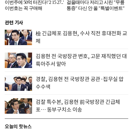
관련 기사
檢 긴급체포 김용현, 수사 직전 휴대전화 교
체
김용현 전 국방장관 변호, 고문 재직했던 대
륙아주서 맡아
경찰, 김용현 전 국방장관 공관·집무실 압
수수색
검찰 특수본, 김용현 前국방장관 긴급체
포… 동부구치소 이송
오늘의 핫뉴스