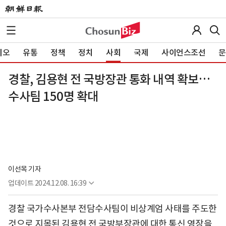
이오
유통
정책
정치
사회
국제
사이언스조선
문
경찰, 김용현 전 국방장관 통화 내역 확보…
수사팀 150명 확대
이선목 기자
업데이트
2024.12.08. 16:39
경찰 국가수사본부 전담수사팀이 비상계엄 사태를 주도한
것으로 지목된 김용현 전 국방부장관에 대한 통신 영장을