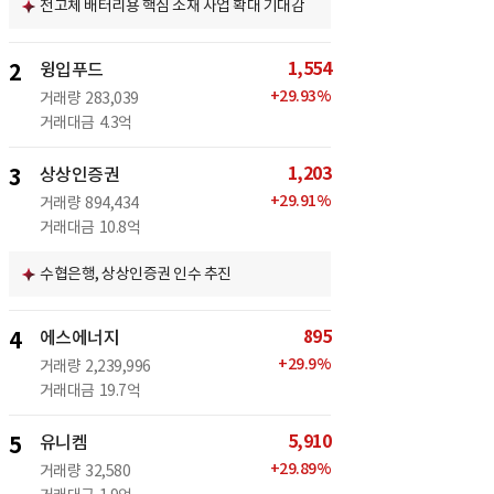
전고체 배터리용 핵심 소재 사업 확대 기대감
1,554
2
윙입푸드
+
29.93
%
거래량
283,039
거래대금
4.3억
1,203
3
상상인증권
+
29.91
%
거래량
894,434
거래대금
10.8억
수협은행, 상상인증권 인수 추진
895
4
에스에너지
+
29.9
%
거래량
2,239,996
거래대금
19.7억
5,910
5
유니켐
+
29.89
%
거래량
32,580