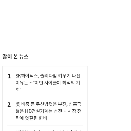
많이 본 뉴스
1
SK하이닉스, 솔리다임 키우기 나선
이유는…"이번 사이클이 최적의 기
회"
2
美 비중 큰 두산밥캣은 부진, 신흥국
뚫은 HD건설기계는 선전… 시장 전
략에 엇갈린 희비