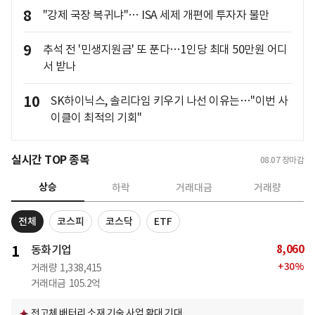
8
"강제 국장 복귀냐"… ISA 세제 개편에 투자자 불만
9
추석 전 '민생지원금' 또 푼다…1인당 최대 50만원 어디
서 받나
10
SK하이닉스, 솔리다임 키우기 나선 이유는…"이번 사
이클이 최적의 기회"
실시간 TOP 종목
08.07
장마감
상승
하락
거래대금
거래량
전체
코스피
코스닥
ETF
8,060
1
동화기업
+
30
%
거래량
1,338,415
거래대금
105.2억
전고체 배터리 소재 기술 사업 확대 기대