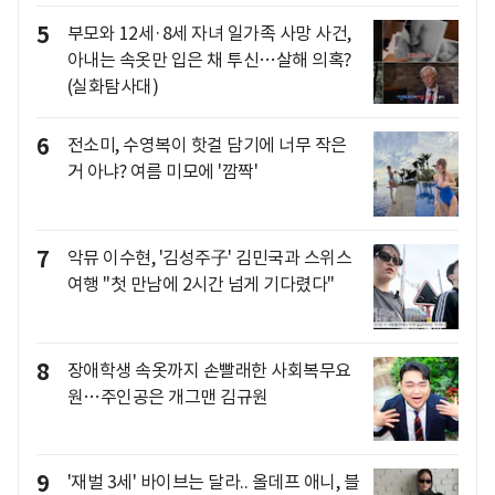
5
부모와 12세·8세 자녀 일가족 사망 사건,
아내는 속옷만 입은 채 투신…살해 의혹?
(실화탐사대)
6
전소미, 수영복이 핫걸 담기에 너무 작은
거 아냐? 여름 미모에 '깜짝'
7
악뮤 이수현, '김성주子' 김민국과 스위스
여행 "첫 만남에 2시간 넘게 기다렸다"
8
장애학생 속옷까지 손빨래한 사회복무요
원…주인공은 개그맨 김규원
9
'재벌 3세' 바이브는 달라.. 올데프 애니, 블