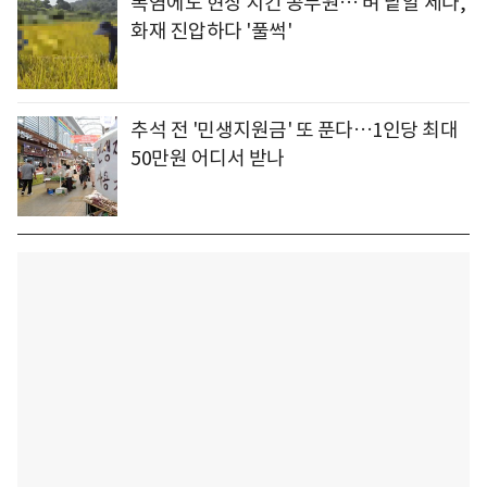
폭염에도 현장 지킨 공무원… 벼 낱알 세다,
화재 진압하다 '풀썩'
추석 전 '민생지원금' 또 푼다…1인당 최대
50만원 어디서 받나