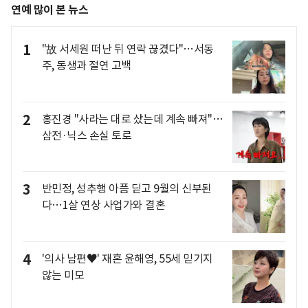
연예 많이 본 뉴스
1
"故 서세원 떠난 뒤 연락 끊겼다"…서동
주, 동생과 절연 고백
2
홍진경 "사라는 대로 샀는데 계속 빠져"…
삼전·닉스 손실 토로
3
반민정, 성추행 아픔 딛고 9월의 신부된
다…1살 연상 사업가와 결혼
4
'의사 남편♥' 재혼 윤해영, 55세 믿기지
않는 미모