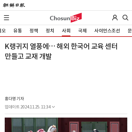
이오
유통
정책
정치
사회
국제
사이언스조선
문
K랭귀지 열풍에… 해외 한국어 교육 센터
만들고 교재 개발
홍다영 기자
업데이트
2024.11.25. 11:34