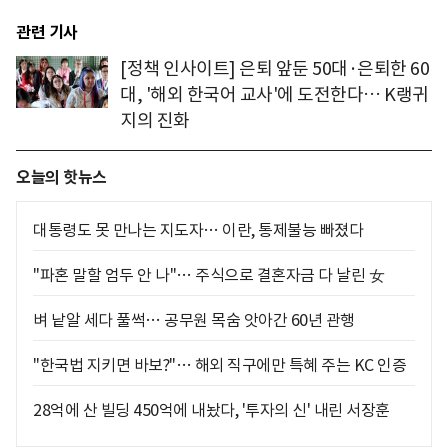
관련 기사
[정책 인사이트] 은퇴 앞둔 50대·은퇴한 60
대, '해외 한국어 교사'에 도전한다… K랭귀
지의 진화
오늘의 핫뉴스
대통령도 못 만나는 지도자… 이란, 통제불능 빠졌다
"파혼 말할 엄두 안 나"… 주식으로 결혼자금 다 날린 女
벼 낱알 세다 풀썩… 공무원 목숨 앗아간 60년 관행
"한국법 지키면 바보?"… 해외 직구에만 특혜 주는 KC 인증
28억에 산 빌딩 450억에 내놨다, '투자의 신' 내린 서장훈