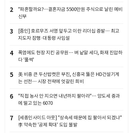
2
"파혼할까요?…결혼자금 5500만원 주식으로 날린 예비
신부
3
[줌인] 호르무즈 서명 앞두고 이란 리더십 증발… 최고
지도자 잠행·대통령 사임설
4
폭염에도 현장 지킨 공무원… 벼 낱알 세다, 화재 진압하
다 '풀썩'
5
美 비중 큰 두산밥캣은 부진, 신흥국 뚫은 HD건설기계
는 선전… 시장 전략에 엇갈린 희비
6
"직접 농사 안 지으면 내년까지 팔아라"… 양도세 중과
에 떨고 있는 6070
7
[세종인사이드 아웃] "상속세 때문에 집 팔아서 되겠냐"
李 약속한 '공제 확대' 도입 불발