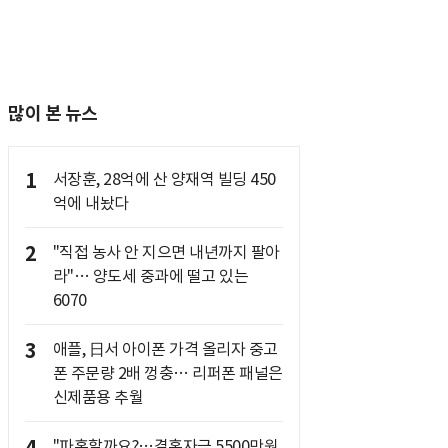
많이 본 뉴스
1
서장훈, 28억에 산 양재역 빌딩 450
억에 내놨다
2
"직접 농사 안 지으면 내년까지 팔아
라"… 양도세 중과에 떨고 있는
6070
3
애플, 日서 아이폰 가격 올리자 중고
폰 주문량 2배 껑충… 리퍼폰 패널은
신제품용 추월
"파혼할까요?…결혼자금 5500만원