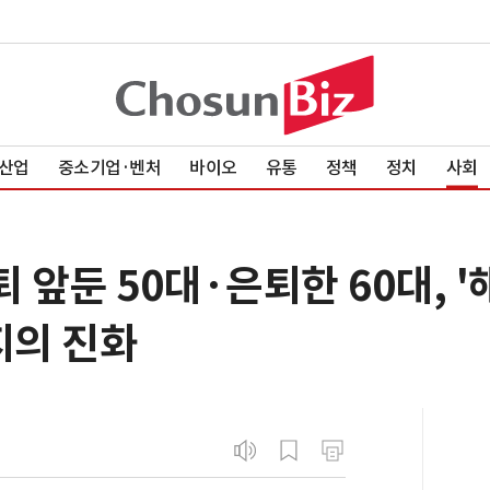
산업
중소기업·벤처
바이오
유통
정책
정치
사회
퇴 앞둔 50대·은퇴한 60대, 
지의 진화