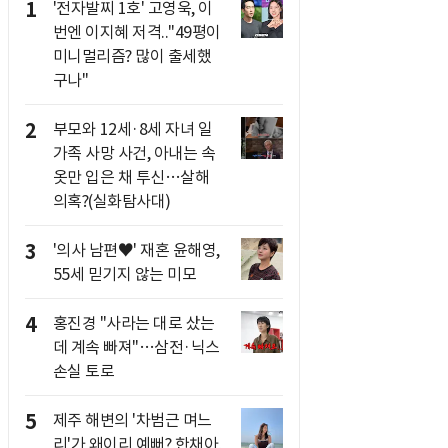
1
'전자발찌 1호' 고영욱, 이
번엔 이지혜 저격.."49평이
미니멀리즘? 많이 출세했
구나"
2
부모와 12세·8세 자녀 일
가족 사망 사건, 아내는 속
옷만 입은 채 투신…살해
의혹?(실화탐사대)
3
'의사 남편♥' 재혼 윤해영,
55세 믿기지 않는 미모
4
홍진경 "사라는 대로 샀는
데 계속 빠져"…삼전·닉스
손실 토로
5
제주 해변의 '차범근 며느
리'가 왜이리 예뻐? 한채아,