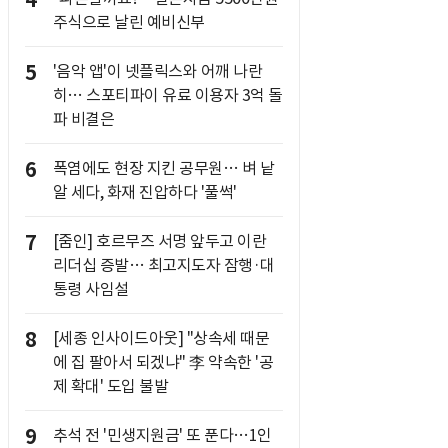
4
주식으로 날린 예비신부
5
'음악 앱'이 넷플릭스와 어깨 나란
히… 스포티파이 유료 이용자 3억 돌
파 비결은
6
폭염에도 현장 지킨 공무원… 벼 낱
알 세다, 화재 진압하다 '풀썩'
7
[줌인] 호르무즈 서명 앞두고 이란
리더십 증발… 최고지도자 잠행·대
통령 사임설
8
[세종 인사이드아웃] "상속세 때문
에 집 팔아서 되겠냐" 李 약속한 '공
제 확대' 도입 불발
9
추석 전 '민생지원금' 또 푼다…1인