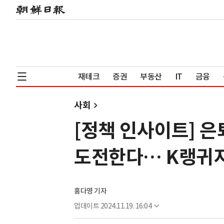
재테크
증권
부동산
IT
금융
사회
[정책 인사이트] 은
도전한다… K랭귀
홍다영 기자
업데이트
2024.11.19. 16:04