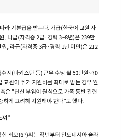
따라 기본급을 받는다. 가급(한국어 교원 자
원, 나급(자격증 2급·경력 3~8년)은 239만
만원, 라급(자격증 3급·경력 1년 미만)은 212
특수지(파키스탄 등) 근무 수당 월 50만원~70
가급 교원이 주거 지원비를 최대로 받는 경우 월
 측은 "단신 부임이 원칙으로 가족 동반 관련
신중하게 고려해 지원해야 한다"고 했다.
느껴"
퇴직한 최모(67)씨는 작년부터 인도네시아 슬라