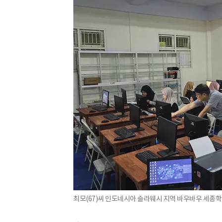
최모(67)씨 인도네시아 슬라웨시 지역 바우바우 세종학