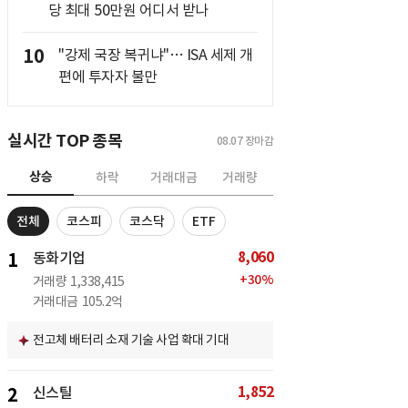
당 최대 50만원 어디서 받나
10
"강제 국장 복귀냐"… ISA 세제 개
편에 투자자 불만
실시간 TOP 종목
08.07
장마감
상승
하락
거래대금
거래량
전체
코스피
코스닥
ETF
8,060
1
동화기업
+
30
%
거래량
1,338,415
거래대금
105.2억
전고체 배터리 소재 기술 사업 확대 기대
1,852
2
신스틸