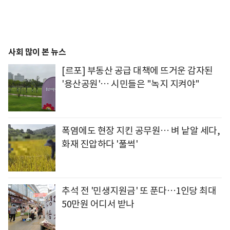
사회 많이 본 뉴스
[르포] 부동산 공급 대책에 뜨거운 감자된
'용산공원'… 시민들은 "녹지 지켜야"
폭염에도 현장 지킨 공무원… 벼 낱알 세다,
화재 진압하다 '풀썩'
추석 전 '민생지원금' 또 푼다…1인당 최대
50만원 어디서 받나