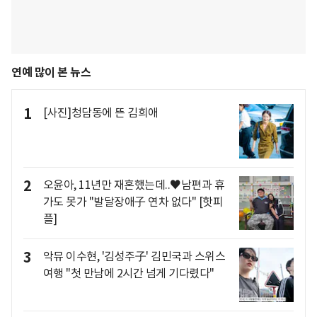
연예 많이 본 뉴스
1
[사진]청담동에 뜬 김희애
2
오윤아, 11년만 재혼했는데..♥남편과 휴
가도 못가 "발달장애子 연차 없다" [핫피
플]
3
악뮤 이수현, '김성주子' 김민국과 스위스
여행 "첫 만남에 2시간 넘게 기다렸다"