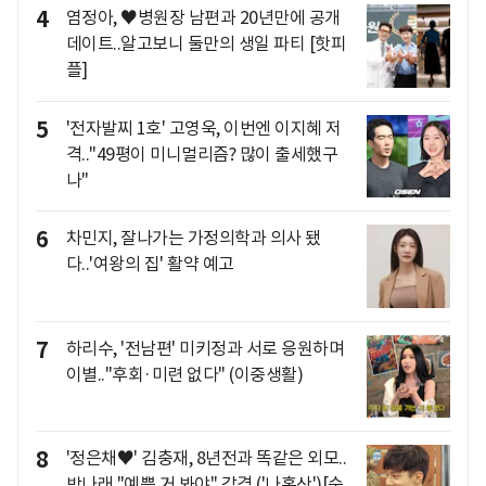
4
염정아, ♥병원장 남편과 20년만에 공개
데이트..알고보니 둘만의 생일 파티 [핫피
플]
5
'전자발찌 1호' 고영욱, 이번엔 이지혜 저
격.."49평이 미니멀리즘? 많이 출세했구
나"
6
차민지, 잘나가는 가정의학과 의사 됐
다..'여왕의 집' 활약 예고
7
하리수, '전남편' 미키정과 서로 응원하며
이별.."후회·미련 없다" (이중생활)
8
'정은채♥' 김충재, 8년전과 똑같은 외모..
박나래 "예쁜 거 봐야" 감격 ('나혼산')[순