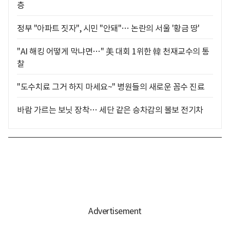
층
정부 "아파트 짓자", 시민 "안돼"… 논란의 서울 '황금 땅'
"AI 해킹 어떻게 막냐면…" 美 대회 1위한 韓 천재교수의 통
찰
"도수치료 그거 하지 마세요~" 병원들의 새로운 꼼수 진료
바람 가르는 보닛 장착… 세단 같은 승차감의 볼보 전기차