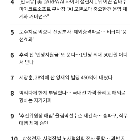
4
[인터뷰] 美 DARPA AI 사이버 챌린지 1위 이끈 김태수
마이크로소프트 부사장 "AI 모델보다 중요한건 운영 체
계와 거버넌스"
5
도수치료 막으니 신장분사·체외충격파로… 비급여 '풍
선효과'
6
추석 전 '민생지원금' 또 푼다…1인당 최대 50만원 어디
서 받나
7
서장훈, 28억에 산 양재역 빌딩 450억에 내놨다
8
박리다매 한계 부딪혔나… 국내선 가격 올리고 해외로
향하는 저가커피
9
'추진위원장 해임' 올림픽선수촌 재건축… 송파구, 직무
대행 체제 승인
10
삼성전자, 사업장별 노사협의회 전사 통합… 과반 지