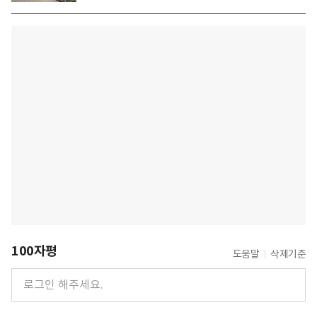
100자평
도움말
삭제기준