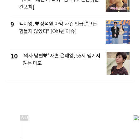
간포착]
9
백지영, ♥정석원 마약 사건 언급.."고난
힘들지 않았다" [Oh!쎈 이슈]
10
'의사 남편♥' 재혼 윤해영, 55세 믿기지
않는 미모
개인정보처리방침
앱설치(Android)