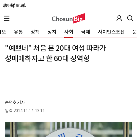
이오
유통
정책
정치
사회
국제
사이언스조선
문
"예쁘네" 처음 본 20대 여성 따라가
성매매하자고 한 60대 징역형
손덕호 기자
입력
2024.11.17. 13:11