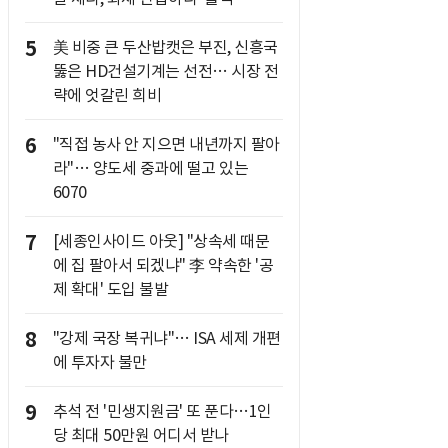
5
美 비중 큰 두산밥캣은 부진, 신흥국
뚫은 HD건설기계는 선전… 시장 전
략에 엇갈린 희비
6
"직접 농사 안 지으면 내년까지 팔아
라"… 양도세 중과에 떨고 있는
6070
7
[세종인사이드 아웃] "상속세 때문
에 집 팔아서 되겠냐" 李 약속한 '공
제 확대' 도입 불발
8
"강제 국장 복귀냐"… ISA 세제 개편
에 투자자 불만
9
추석 전 '민생지원금' 또 푼다…1인
당 최대 50만원 어디서 받나