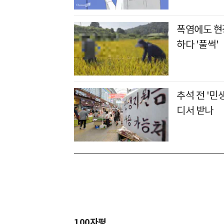
폭염에도 현장
하다 '풀썩'
추석 전 '민
디서 받나
100자평