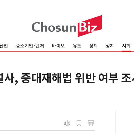
산업
중소기업·벤처
바이오
유통
정책
정치
사회
설사, 중대재해법 위반 여부 