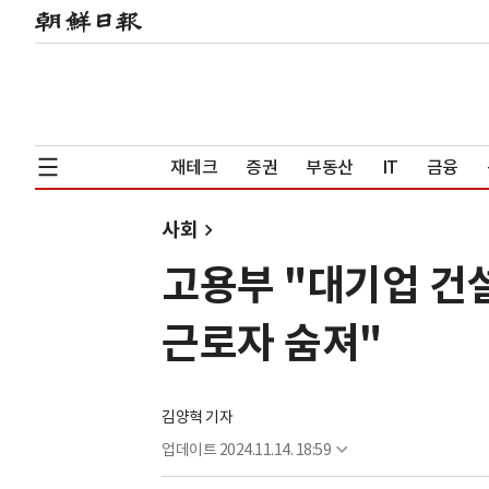
재테크
증권
부동산
IT
금융
사회
고용부 "대기업 건
근로자 숨져"
김양혁 기자
업데이트
2024.11.14. 18:59