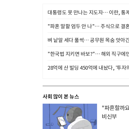
대통령도 못 만나는 지도자… 이란, 통
"파혼 말할 엄두 안 나"… 주식으로 결
벼 낱알 세다 풀썩… 공무원 목숨 앗아간
"한국법 지키면 바보?"… 해외 직구에만
28억에 산 빌딩 450억에 내놨다, '투자
사회 많이 본 뉴스
"파혼할까요
비신부