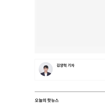
김양혁 기자
오늘의 핫뉴스