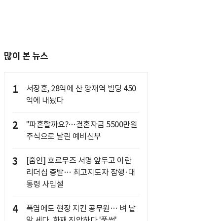
많이 본 뉴스
1
서장훈, 28억에 산 양재역 빌딩 450
억에 내놨다
2
"파혼할까요?…결혼자금 5500만원
주식으로 날린 예비신부
3
[줌인] 호르무즈 서명 앞두고 이란
리더십 증발… 최고지도자 잠행·대
통령 사임설
4
폭염에도 현장 지킨 공무원… 벼 낱
알 세다, 화재 진압하다 '풀썩'