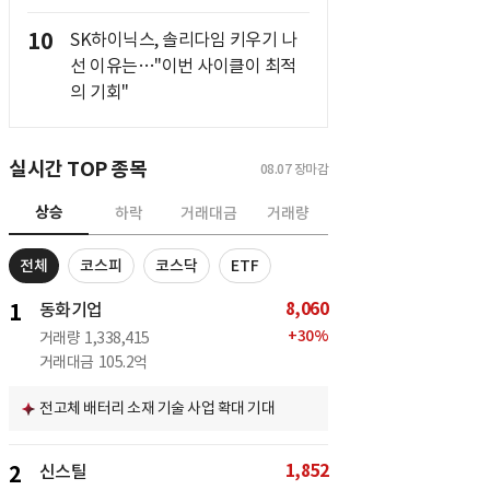
10
SK하이닉스, 솔리다임 키우기 나
선 이유는…"이번 사이클이 최적
의 기회"
실시간 TOP 종목
08.07
장마감
상승
하락
거래대금
거래량
전체
코스피
코스닥
ETF
8,060
1
동화기업
+
30
%
거래량
1,338,415
거래대금
105.2억
전고체 배터리 소재 기술 사업 확대 기대
1,852
2
신스틸