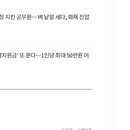
 지킨 공무원… 벼 낱알 세다, 화재 진압
생지원금' 또 푼다…1인당 최대 50만원 어