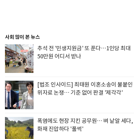
사회 많이 본 뉴스
추석 전 '민생지원금' 또 푼다…1인당 최대
50만원 어디서 받나
[법조 인사이드] 최태원 이혼소송이 불붙인
위자료 논쟁… 기준 없어 판결 '제각각'
폭염에도 현장 지킨 공무원… 벼 낱알 세다,
화재 진압하다 '풀썩'