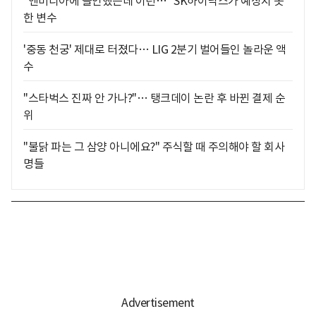
"엔비디아에 올인했는데 이런…" SK하이닉스가 예상치 못
한 변수
'중동 천궁' 제대로 터졌다… LIG 2분기 벌어들인 놀라운 액
수
"스타벅스 진짜 안 가나?"… 탱크데이 논란 후 바뀐 결제 순
위
"불닭 파는 그 삼양 아니에요?" 주식할 때 주의해야 할 회사
명들