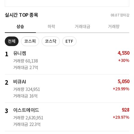
실시간 TOP 종목
08.07
장마감
상승
하락
거래대금
거래량
전체
코스피
코스닥
ETF
4,550
1
유니켐
+
30
%
거래량
60,138
거래대금
2.7억
5,050
2
비큐AI
+
29.99
%
거래량
324,951
거래대금
16억
928
3
이스트에이드
+
29.97
%
거래량
2,620,951
거래대금
22.3억