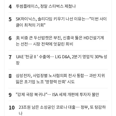
4
투썸플레이스, 정말 스타벅스 제쳤나
5
SK하이닉스, 솔리다임 키우기 나선 이유는…"이번 사이
클이 최적의 기회"
6
美 비중 큰 두산밥캣은 부진, 신흥국 뚫은 HD건설기계
는 선전… 시장 전략에 엇갈린 희비
7
UAE '천궁Ⅱ' 수출에… LIG D&A, 2분기 영업익 30% 성
장
8
삼성전자, 사업장별 노사협의회 전사 통합… 과반 지위
잃은 초기업 노조 '영향력 만회' 시도
9
"강제 국장 복귀냐"… ISA 세제 개편에 투자자 불만
10
23조원 남은 소상공인 코로나 대출… 정부, 또 탕감하
나