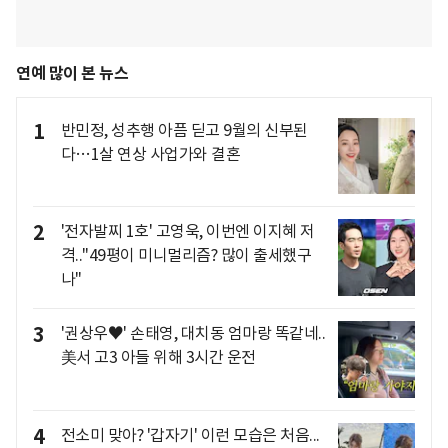
연예 많이 본 뉴스
1
반민정, 성추행 아픔 딛고 9월의 신부된
다…1살 연상 사업가와 결혼
2
'전자발찌 1호' 고영욱, 이번엔 이지혜 저
격.."49평이 미니멀리즘? 많이 출세했구
나"
3
'권상우♥' 손태영, 대치동 엄마랑 똑같네..
美서 고3 아들 위해 3시간 운전
4
전소미 맞아? '갑자기' 이런 모습은 처음...