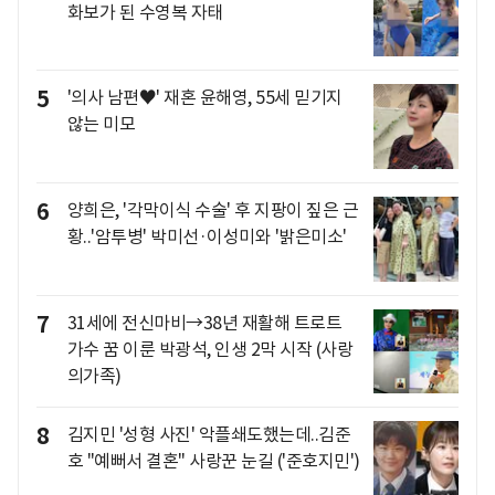
화보가 된 수영복 자태
5
'의사 남편♥' 재혼 윤해영, 55세 믿기지
않는 미모
6
양희은, '각막이식 수술' 후 지팡이 짚은 근
황..'암투병' 박미선·이성미와 '밝은미소'
7
31세에 전신마비→38년 재활해 트로트
가수 꿈 이룬 박광석, 인생 2막 시작 (사랑
의가족)
8
김지민 '성형 사진' 악플쇄도했는데..김준
호 "예뻐서 결혼" 사랑꾼 눈길 ('준호지민')