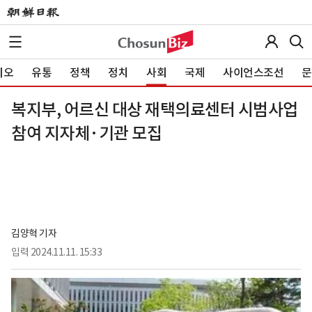
이오
유통
정책
정치
사회
국제
사이언스조선
문
복지부, 어르신 대상 재택의료센터 시범사업
참여 지자체·기관 모집
김양혁 기자
입력
2024.11.11. 15:33