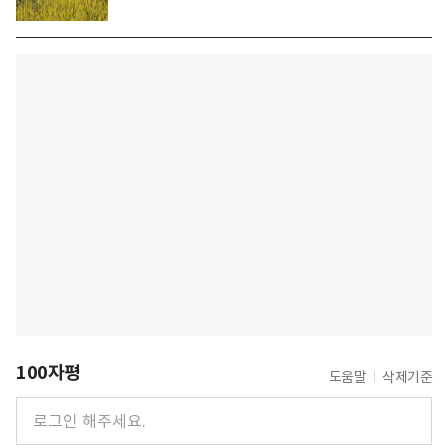
100자평
도움말
삭제기준