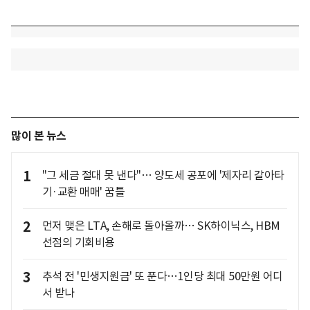
많이 본 뉴스
1
"그 세금 절대 못 낸다"… 양도세 공포에 '제자리 갈아타
기·교환 매매' 꿈틀
2
먼저 맺은 LTA, 손해로 돌아올까… SK하이닉스, HBM
선점의 기회비용
3
추석 전 '민생지원금' 또 푼다…1인당 최대 50만원 어디
서 받나