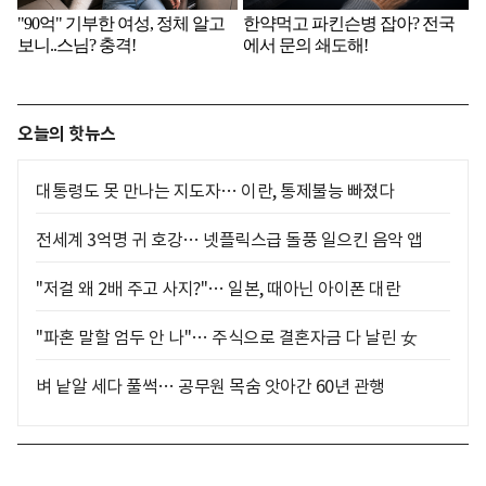
오늘의 핫뉴스
대통령도 못 만나는 지도자… 이란, 통제불능 빠졌다
전세계 3억명 귀 호강… 넷플릭스급 돌풍 일으킨 음악 앱
"저걸 왜 2배 주고 사지?"… 일본, 때아닌 아이폰 대란
"파혼 말할 엄두 안 나"… 주식으로 결혼자금 다 날린 女
벼 낱알 세다 풀썩… 공무원 목숨 앗아간 60년 관행