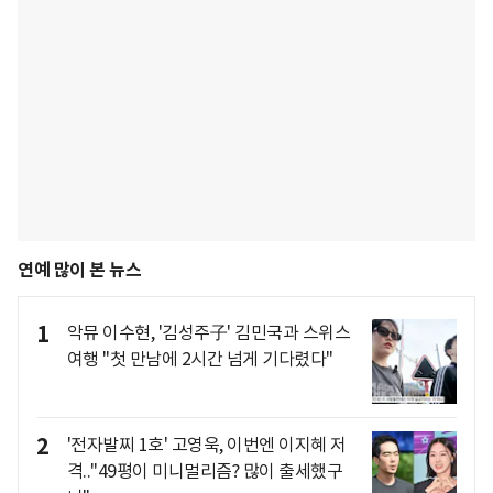
연예 많이 본 뉴스
1
악뮤 이수현, '김성주子' 김민국과 스위스
여행 "첫 만남에 2시간 넘게 기다렸다"
2
'전자발찌 1호' 고영욱, 이번엔 이지혜 저
격.."49평이 미니멀리즘? 많이 출세했구