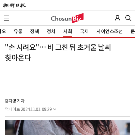
이오
유통
정책
정치
사회
국제
사이언스조선
문
"손 시려요"… 비 그친 뒤 초겨울 날씨
찾아온다
홍다영 기자
업데이트
2024.11.01. 09:29