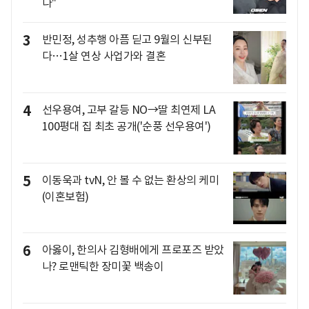
나"
3
반민정, 성추행 아픔 딛고 9월의 신부된
다…1살 연상 사업가와 결혼
4
선우용여, 고부 갈등 NO→딸 최연제 LA
100평대 집 최초 공개('순풍 선우용여')
5
이동욱과 tvN, 안 볼 수 없는 환상의 케미
(이혼보험)
6
아옳이, 한의사 김형배에게 프로포즈 받았
나? 로맨틱한 장미꽃 백송이