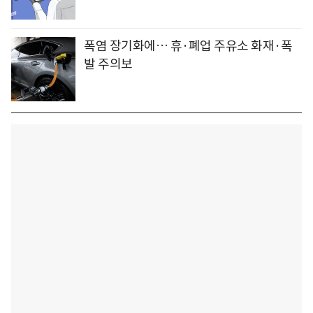
폭염 장기화에… 휴·폐업 주유소 화재·폭
발 주의보