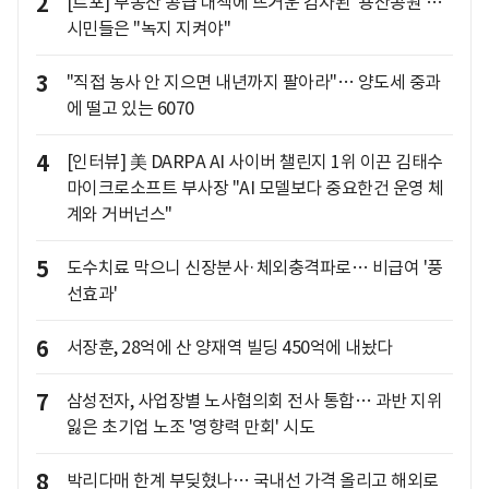
2
[르포] 부동산 공급 대책에 뜨거운 감자된 '용산공원'…
시민들은 "녹지 지켜야"
3
"직접 농사 안 지으면 내년까지 팔아라"… 양도세 중과
에 떨고 있는 6070
4
[인터뷰] 美 DARPA AI 사이버 챌린지 1위 이끈 김태수
마이크로소프트 부사장 "AI 모델보다 중요한건 운영 체
계와 거버넌스"
5
도수치료 막으니 신장분사·체외충격파로… 비급여 '풍
선효과'
6
서장훈, 28억에 산 양재역 빌딩 450억에 내놨다
7
삼성전자, 사업장별 노사협의회 전사 통합… 과반 지위
잃은 초기업 노조 '영향력 만회' 시도
8
박리다매 한계 부딪혔나… 국내선 가격 올리고 해외로