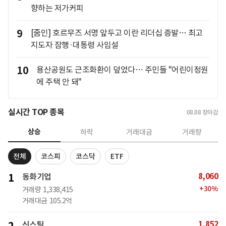
향하는 저가커피
9
[줌인] 호르무즈 서명 앞두고 이란 리더십 증발… 최고
지도자 잠행·대통령 사임설
10
용산공원도 근조화환이 덮었다… 주민들 "어린이정원
에 주택 안 돼"
실시간 TOP 종목
08.08
장마감
상승
하락
거래대금
거래량
전체
코스피
코스닥
ETF
8,060
1
동화기업
+
30
%
거래량
1,338,415
거래대금
105.2억
1,852
신스틸