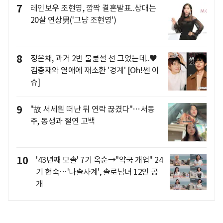
7
레인보우 조현영, 깜짝 결혼발표..상대는
20살 연상男('그냥 조현영')
8
정은채, 과거 2번 불륜설 선 그었는데..♥
김충재와 열애에 재소환 '경계' [Oh!쎈 이
슈]
9
"故 서세원 떠난 뒤 연락 끊겼다"…서동
주, 동생과 절연 고백
10
'43년째 모솔' 7기 옥순→"약국 개업" 24
기 현숙…'나솔사계', 솔로남녀 12인 공
개