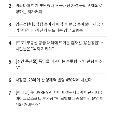
2
박리다매 한계 부딪혔나… 국내선 가격 올리고 해외로
향하는 저가커피
3
압구정현대, 직접 증여가 매각 후 현금 증여보다 세금 7
억 덜 낸다…계산기 두드리는 강남 고령층
4
[르포] 부동산 공급 대책에 뜨거운 감자된 '용산공원'…
시민들은 "녹지 지켜야"
5
[주간 특산물] 폭염을 이겨내는 푸릇함… '대관령 배추·
무'
6
서장훈, 28억에 산 양재역 빌딩 450억에 내놨다
7
[인터뷰] 美 DARPA AI 사이버 챌린지 1위 이끈 김태수
마이크로소프트 부사장 "AI 모델보다 중요한건 운영 체
계와 거버넌스"