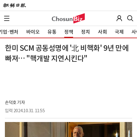
기업·벤처
바이오
유통
정책
정치
사회
국제
사
한미 SCM 공동성명에 '北 비핵화' 9년 만에
빠져… "핵개발 지연시킨다"
손덕호 기자
입력
2024.10.31. 11:55