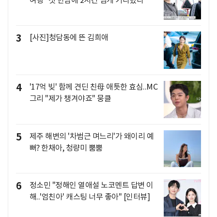
3
[사진]청담동에 뜬 김희애
4
'17억 빚' 함께 견딘 친母 애틋한 효심..MC
그리 "제가 챙겨야죠" 뭉클
5
제주 해변의 '차범근 며느리'가 왜이리 예
뻐? 한채아, 청량미 뿜뿜
6
정소민 "정해인 열애설 노코멘트 답변 이
해..'엄친아' 캐스팅 너무 좋아" [인터뷰]