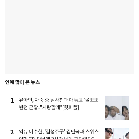
연예 많이 본 뉴스
1
유아인, 자숙 중 남사친과 대놓고 '볼뽀뽀'
반전 근황.."사랑할게"[핫피플]
2
악뮤 이수현, '김성주子' 김민국과 스위스
여행 "첫 만남에 2시간 넘게 기다렸다"