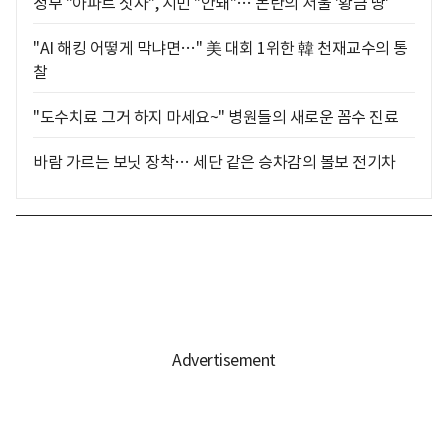
정부 "아파트 짓자", 시민 "안돼"… 논란의 서울 '황금 땅'
"AI 해킹 어떻게 막냐면…" 美 대회 1위한 韓 천재교수의 통
찰
"도수치료 그거 하지 마세요~" 병원들의 새로운 꼼수 진료
바람 가르는 보닛 장착… 세단 같은 승차감의 볼보 전기차