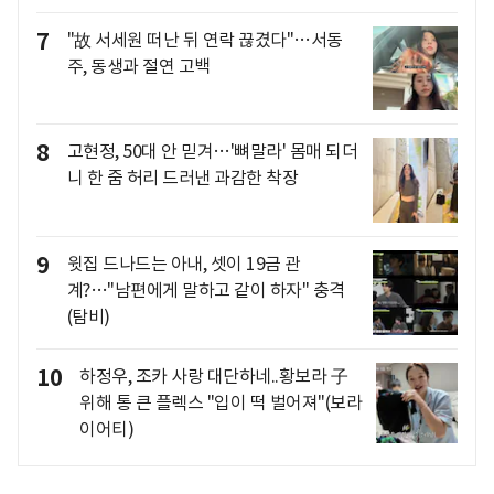
7
"故 서세원 떠난 뒤 연락 끊겼다"…서동
주, 동생과 절연 고백
8
고현정, 50대 안 믿겨…'뼈말라' 몸매 되더
니 한 줌 허리 드러낸 과감한 착장
9
윗집 드나드는 아내, 셋이 19금 관
계?…"남편에게 말하고 같이 하자" 충격
(탐비)
10
하정우, 조카 사랑 대단하네..황보라 子
위해 통 큰 플렉스 "입이 떡 벌어져"(보라
이어티)