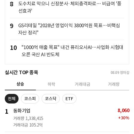
8
도수치료 막으니 신장분사·체외충격파로… 비급여 '풍
선효과'
9
GS리테일 "2028년 영업이익 3800억원 목표…비핵심
자산 정리"
10
"1000억 매출 목표" 내건 퓨리오사AI…사업화 시험대
오른 국산 AI 반도체
실시간 TOP 종목
08.09
장마감
상승
하락
거래대금
거래량
전체
코스피
코스닥
ETF
8,060
1
동화기업
+
30
%
거래량
1,338,415
거래대금
105.2억