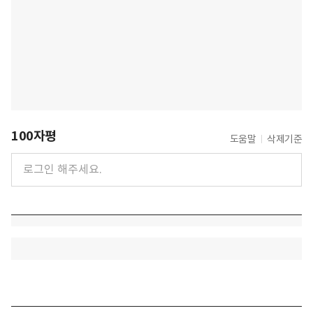
100자평
도움말
삭제기준