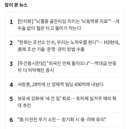
많이 본 뉴스
1
[인터뷰] "뇌졸중 골든타임 지키는 '뇌동맥류 치료'"…개
두술 없이 혈관 타고 들어가 막는다
2
"한화는 조선소 인수, 우리는 노하우를 판다"… HD현대,
美에 조선 기술·운영·관리 방법 수출
3
[주간증시전망] "외국인 언제 돌아오나"…역대급 반등
뒤 더 막막해진 증시
4
서장훈, 28억에 산 양재역 빌딩 450억에 내놨다
5
보유세 강화에 '세 낀 집' 퇴로… 토허제 실거주 예외 확
대 추진
6
"美 이란전 무기 소진… 장기화 시 중·러에 유리"