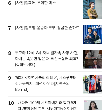
6
[사진]김희애, 우아한 미소
7
[사진]김무열-윤승아 부부, 달콤한 손하트
8
부모와 12세·8세 자녀 일가족 사망 사건,
아내는 속옷만 입은 채 투신…살해 의혹?
(실화탐사대)
9
'50대 맞아?' 샤를리즈 테론, 시스루부터
컷아웃까지...패션 아우라[지형준의
Behind]
10
배다해, 100세 시할아버지와 합가 5개
월..♥이장원 "1인 시위해"(동상이몽2)