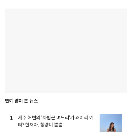
연예 많이 본 뉴스
1
제주 해변의 '차범근 며느리'가 왜이리 예
뻐? 한채아, 청량미 뿜뿜