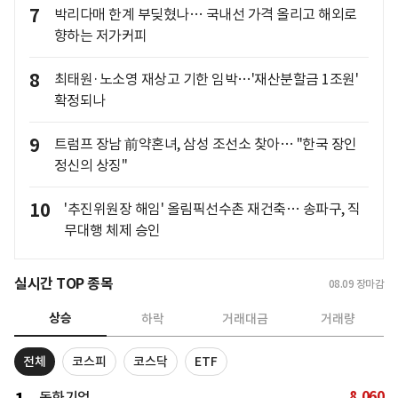
7
박리다매 한계 부딪혔나… 국내선 가격 올리고 해외로
향하는 저가커피
8
최태원·노소영 재상고 기한 임박…'재산분할금 1조원'
확정되나
9
트럼프 장남 前약혼녀, 삼성 조선소 찾아… "한국 장인
정신의 상징"
10
'추진위원장 해임' 올림픽선수촌 재건축… 송파구, 직
무대행 체제 승인
실시간 TOP 종목
08.09
장마감
상승
하락
거래대금
거래량
전체
코스피
코스닥
ETF
8,060
동화기업