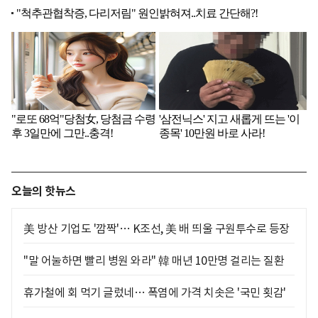
오늘의 핫뉴스
美 방산 기업도 '깜짝'… K조선, 美 배 띄울 구원투수로 등장
"말 어눌하면 빨리 병원 와라" 韓 매년 10만명 걸리는 질환
휴가철에 회 먹기 글렀네… 폭염에 가격 치솟은 '국민 횟감'