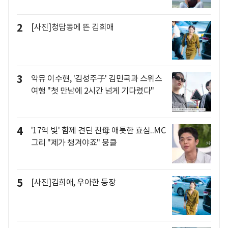
2
[사진]청담동에 뜬 김희애
3
악뮤 이수현, '김성주子' 김민국과 스위스
여행 "첫 만남에 2시간 넘게 기다렸다"
4
'17억 빚' 함께 견딘 친母 애틋한 효심..MC
그리 "제가 챙겨야죠" 뭉클
5
[사진]김희애, 우아한 등장