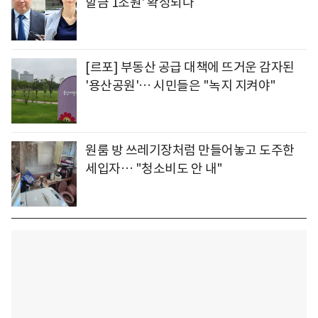
할금 1조원' 확정되나
[르포] 부동산 공급 대책에 뜨거운 감자된
'용산공원'… 시민들은 "녹지 지켜야"
원룸 방 쓰레기장처럼 만들어놓고 도주한
세입자… "청소비도 안 내"