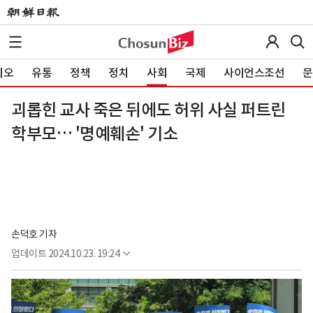
이오
유통
정책
정치
사회
국제
사이언스조선
문
괴롭힌 교사 죽은 뒤에도 허위 사실 퍼트린
학부모… '명예훼손' 기소
손덕호 기자
업데이트
2024.10.23. 19:24