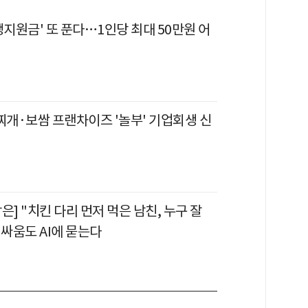
생지원금' 또 푼다…1인당 최대 50만원 어
찌개·보쌈 프랜차이즈 '놀부' 기업회생 신
은] "치킨 다리 먼저 먹은 남친, 누구 잘
 싸움도 AI에 묻는다