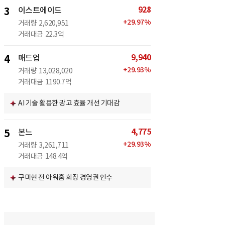
928
3
이스트에이드
+
29.97
%
거래량
2,620,951
거래대금
22.3억
9,940
4
매드업
+
29.93
%
거래량
13,028,020
거래대금
1190.7억
AI 기술 활용한 광고 효율 개선 기대감
4,775
5
본느
+
29.93
%
거래량
3,261,711
거래대금
148.4억
구미현 전 아워홈 회장 경영권 인수