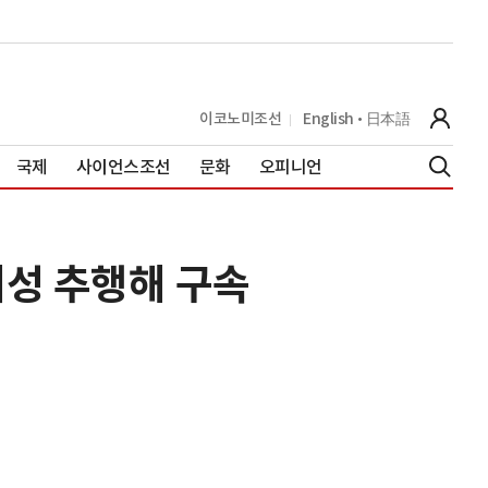
이코노미조선
English
日本語
국제
사이언스조선
문화
오피니언
여성 추행해 구속