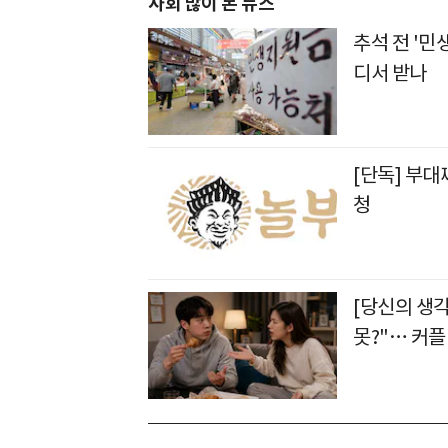
사회 많이 본 뉴스
추석 전 '민
디서 받나
[단독] 부대
청
[당신의 생각
못?"… 커플