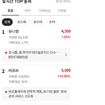
실시간 TOP 종목
08.06
장마감
상승
하락
거래대금
거래량
전체
코스피
코스닥
ETF
4,550
1
유니켐
+
30
%
거래량
60,138
거래대금
2.7억
유니켐, 美 루미아 테크놀로지스 인수…
85억7400만원
5,050
2
비큐AI
+
29.99
%
거래량
324,951
거래대금
16억
비즈플레이와 전략적 제휴, AI 기반 출장·경비
관리 서비스 고도화