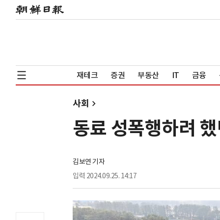
재테크
증권
부동산
IT
금융
사회
동료 성폭행하려 했
김보연 기자
입력
2024.09.25. 14:17