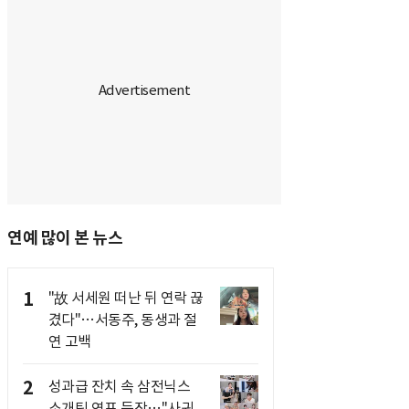
연예 많이 본 뉴스
1
"故 서세원 떠난 뒤 연락 끊
겼다"…서동주, 동생과 절
연 고백
2
성과급 잔치 속 삼전닉스
소개팅 연프 등장…"사귀