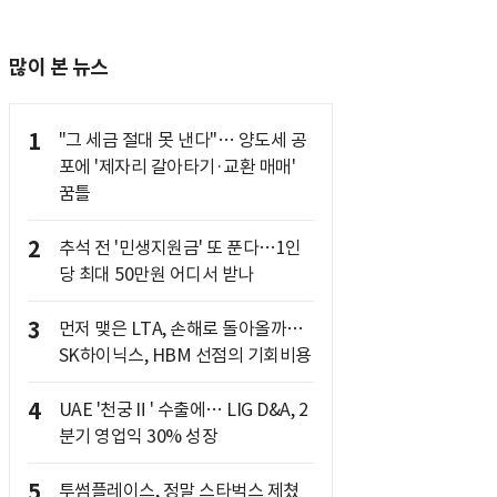
많이 본 뉴스
1
"그 세금 절대 못 낸다"… 양도세 공
포에 '제자리 갈아타기·교환 매매'
꿈틀
2
추석 전 '민생지원금' 또 푼다…1인
당 최대 50만원 어디서 받나
3
먼저 맺은 LTA, 손해로 돌아올까…
SK하이닉스, HBM 선점의 기회비용
4
UAE '천궁Ⅱ' 수출에… LIG D&A, 2
분기 영업익 30% 성장
5
투썸플레이스, 정말 스타벅스 제쳤