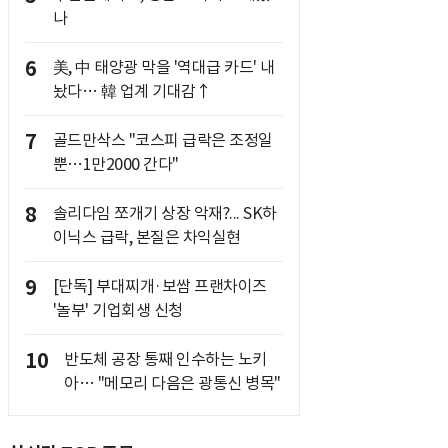
나
6
美, 中 태양광 막을 '역대급 카드' 내
놨다… 韓 업계 기대감↑
7
골드만삭스 "코스피 급락은 조정일
뿐…1만2000 간다"
8
솔리다임 쪼개기 상장 악재?... SK하
이닉스 급락, 본질은 차익실현
9
[단독] 부대찌개·보쌈 프랜차이즈
'놀부' 기업회생 신청
10
반도체 공장 통째 인수하는 노키
아… "메모리 다음은 광통신 병목"