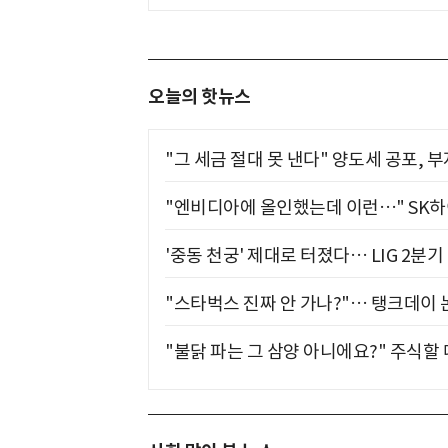
오늘의 핫뉴스
"그 세금 절대 못 낸다" 양도세 공포, 
"엔비디아에 올인했는데 이런…" SK
'중동 천궁' 제대로 터졌다… LIG 2분
"스타벅스 진짜 안 가나?"… 탱크데이 
"불닭 파는 그 삼양 아니에요?" 주식할