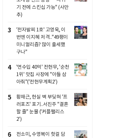
기 전에 스킨십 가능" (사만
추)
3
'전자발찌 1호' 고영욱, 이
번엔 이지혜 저격.."49평이
미니멀리즘? 많이 출세했
구나"
4
'연수입 40억' 전현무, '순천
1위' 맛집 사장에 "아들 삼
아줘"('전현무계획2')
5
황재근, 현실 벽 부딪혀 '프
러포즈' 포기..서진주 "결혼
할 줄" 눈물 ('커플팰리스
2')
6
전소미, 수영복이 핫걸 담