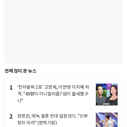
연예 많이 본 뉴스
1
'전자발찌 1호' 고영욱, 이번엔 이지혜 저
격.."49평이 미니멀리즘? 많이 출세했구
나"
2
장영란, 에녹 결혼 반대 앞장섰다.."신부
찾지 마라" (현역가왕)