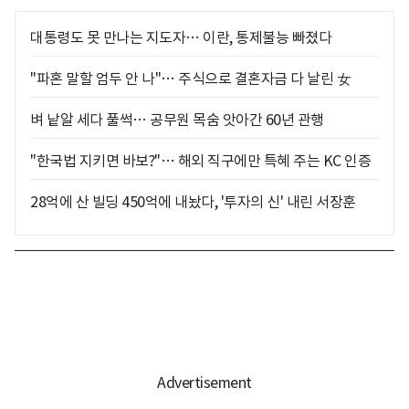
대통령도 못 만나는 지도자… 이란, 통제불능 빠졌다
"파혼 말할 엄두 안 나"… 주식으로 결혼자금 다 날린 女
벼 낱알 세다 풀썩… 공무원 목숨 앗아간 60년 관행
"한국법 지키면 바보?"… 해외 직구에만 특혜 주는 KC 인증
28억에 산 빌딩 450억에 내놨다, '투자의 신' 내린 서장훈