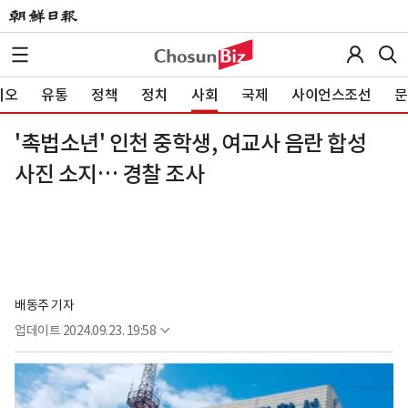
이오
유통
정책
정치
사회
국제
사이언스조선
문
'촉법소년' 인천 중학생, 여교사 음란 합성
사진 소지… 경찰 조사
배동주 기자
업데이트
2024.09.23. 19:58