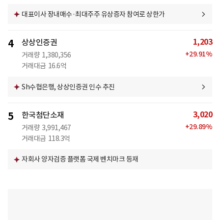
대표이사 장내매수·최대주주 유상증자 참여로 상한가
1,203
4
상상인증권
+
29.91
%
거래량
1,380,356
거래대금
16.6억
Sh수협은행, 상상인증권 인수 추진
3,020
5
한국첨단소재
+
29.89
%
거래량
3,991,467
거래대금
118.3억
자회사 양자검증 플랫폼 국제 벤치마크 등재