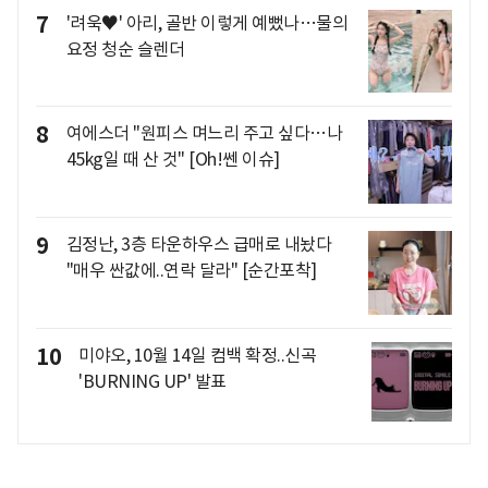
7
'려욱♥' 아리, 골반 이렇게 예뻤나…물의
요정 청순 슬렌더
8
여에스더 "원피스 며느리 주고 싶다…나
45kg일 때 산 것" [Oh!쎈 이슈]
9
김정난, 3층 타운하우스 급매로 내놨다
"매우 싼값에..연락 달라" [순간포착]
10
미야오, 10월 14일 컴백 확정..신곡
'BURNING UP' 발표