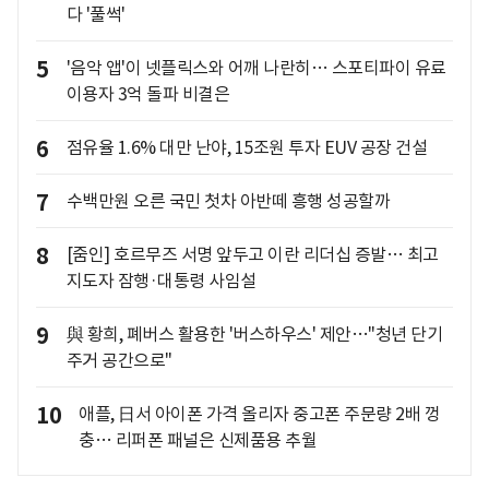
다 '풀썩'
5
'음악 앱'이 넷플릭스와 어깨 나란히… 스포티파이 유료
이용자 3억 돌파 비결은
6
점유율 1.6% 대만 난야, 15조원 투자 EUV 공장 건설
7
수백만원 오른 국민 첫차 아반떼 흥행 성공할까
8
[줌인] 호르무즈 서명 앞두고 이란 리더십 증발… 최고
지도자 잠행·대통령 사임설
9
與 황희, 폐버스 활용한 '버스하우스' 제안…"청년 단기
주거 공간으로"
10
애플, 日서 아이폰 가격 올리자 중고폰 주문량 2배 껑
충… 리퍼폰 패널은 신제품용 추월