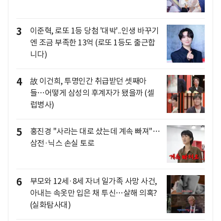
3
이준혁, 로또 1등 당첨 '대박'..인생 바꾸기
엔 조금 부족한 13억 (로또 1등도 출근합
니다)
4
故 이건희, 투명인간 취급받던 셋째아
들…어떻게 삼성의 후계자가 됐을까 (셀
럽병사)
5
홍진경 "사라는 대로 샀는데 계속 빠져"…
삼전·닉스 손실 토로
6
부모와 12세·8세 자녀 일가족 사망 사건,
아내는 속옷만 입은 채 투신…살해 의혹?
(실화탐사대)