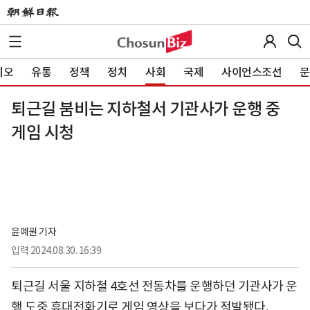
이오
유통
정책
정치
사회
국제
사이언스조선
문
퇴근길 붐비는 지하철서 기관사가 운행 중
게임 시청
윤예원 기자
입력
2024.08.30. 16:39
퇴근길 서울 지하철 4호선 전동차를 운행하던 기관사가 운
행 도중 휴대전화기로 게임 영상을 보다가 적발됐다.