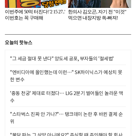
오늘의 핫뉴스
"그 세금 절대 못 낸다" 양도세 공포, 부자들의 '절세법'
"엔비디아에 올인했는데 이런…" SK하이닉스가 예상치 못
한 변수
'중동 천궁' 제대로 터졌다… LIG 2분기 벌어들인 놀라운 액
수
"스타벅스 진짜 안 가나?"… 탱크데이 논란 후 바뀐 결제 순
위
"불닭 파는 그 삼양 아니에요?" 주식할 때 주의해야 할 회사