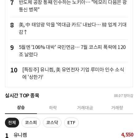
7
반도체 공장 통째 인수하는 노키아… "메모리 다음은 광
통신 병목"
8
美, 中 태양광 막을 '역대급 카드' 내놨다… 韓 업계 기대
감↑
9
5월엔 '106% 대박' 국민연금… 7월 코스피 폭락에 120
조 날렸다
10
[특징주] 유니켐, 美 유연전자 기업 루미아 인수 소식
에 '상한가'
실시간 TOP 종목
08.07
장마감
상승
하락
거래대금
거래량
전체
코스피
코스닥
ETF
4,550
1
유니켐