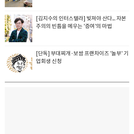
[김지수의 인터스텔라] 빚져야 산다... 자본
주의의 빈틈을 메우는 '증여'의 마법
[단독] 부대찌개·보쌈 프랜차이즈 '놀부' 기
업회생 신청