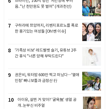
6
브라이언, '100억 탕진' 서인영에 부러
움.."난 천만원도 못 벌어" (개과천선)
7
구하라에 쯔양까지, 리벤지포르노를 폭로
한 용기있는 여성들 [Oh!쎈 이슈]
8
'가족상 비보' 레드벨벳 슬기, 유튜브 2주
간 휴식 "너른 양해 부탁드린다"
9
권은비, 워터밤 600만 찍고 떠났다…'열애
인정' 빠니보틀과 금정산 行
10
아이유, 살찐 거 맞아? '굴욕無' 생얼 공
개..눈부신 비주얼