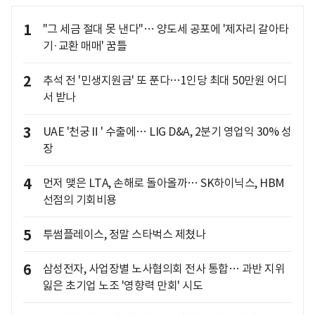
1
"그 세금 절대 못 낸다"… 양도세 공포에 '제자리 갈아타
기·교환 매매' 꿈틀
2
추석 전 '민생지원금' 또 푼다…1인당 최대 50만원 어디
서 받나
3
UAE '천궁Ⅱ' 수출에… LIG D&A, 2분기 영업익 30% 성
장
4
먼저 맺은 LTA, 손해로 돌아올까… SK하이닉스, HBM
선점의 기회비용
5
투썸플레이스, 정말 스타벅스 제쳤나
6
삼성전자, 사업장별 노사협의회 전사 통합… 과반 지위
잃은 초기업 노조 '영향력 만회' 시도