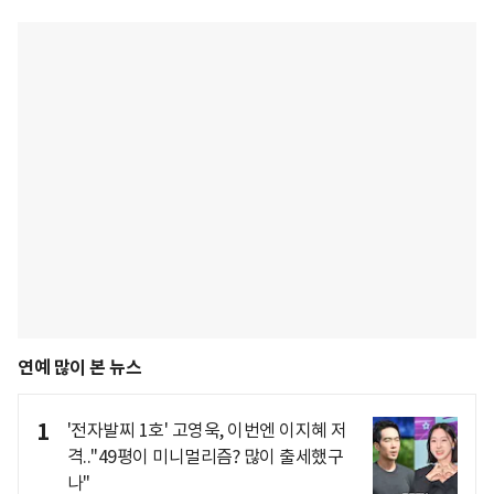
연예 많이 본 뉴스
1
'전자발찌 1호' 고영욱, 이번엔 이지혜 저
격.."49평이 미니멀리즘? 많이 출세했구
나"