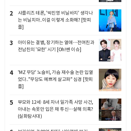
2
샤를리즈 테론, '박진영 비닐바지' 생각나
는 비닐치마..이걸 이렇게 소화해? [핫피
플]
3
아이유는 결별, 장기하는 열애…전여친과
전남친의 '묘한' 시기 [Oh!쎈 이슈]
4
'MZ 무당' 노슬비, 가슴 재수술 논란 입열
었다.."무당도 예쁘게 살고파" 심경 [핫피
플]
5
부모와 12세·8세 자녀 일가족 사망 사건,
아내는 속옷만 입은 채 투신…살해 의혹?
(실화탐사대)