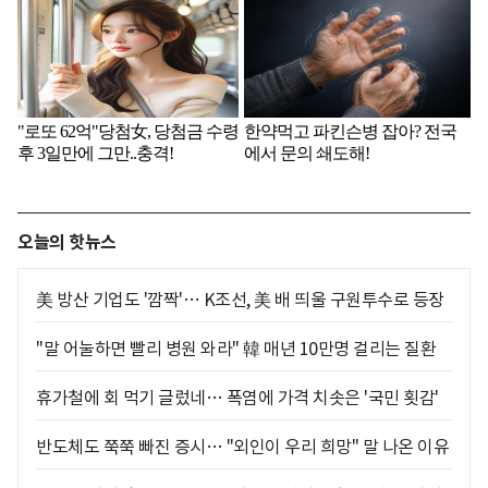
오늘의 핫뉴스
美 방산 기업도 '깜짝'… K조선, 美 배 띄울 구원투수로 등장
"말 어눌하면 빨리 병원 와라" 韓 매년 10만명 걸리는 질환
휴가철에 회 먹기 글렀네… 폭염에 가격 치솟은 '국민 횟감'
반도체도 쭉쭉 빠진 증시… "외인이 우리 희망" 말 나온 이유