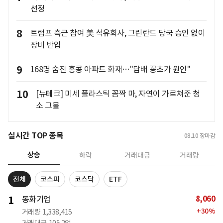
선정
8
트럼프 측근 참여 美 석유회사, 그린란드 당국 승인 없이
장비 반입
9
168명 숨진 홍콩 아파트 화재…"담배 꽁초가 원인"
10
[뉴테크] 미세 플라스틱 꼼짝 마, 자연이 가르쳐준 청
소 그물
실시간 TOP 종목
08.10
장마감
상승
하락
거래대금
거래량
전체
코스피
코스닥
ETF
8,060
1
동화기업
+
30
%
거래량
1,338,415