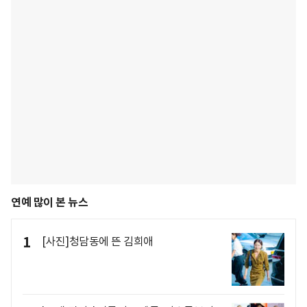
연예 많이 본 뉴스
1
[사진]청담동에 뜬 김희애