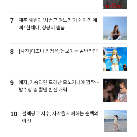
7
제주 해변의 '차범근 며느리'가 왜이리 예
뻐? 한채아, 청량미 뿜뿜
8
[사진]이즈나 최정은,'돋보이는 골반라인'
9
예지, 가슴라인 드러난 모노키니에 깜짝…
밤수영 중 뽐낸 반전 매력
10
블랙핑크 지수, 사막을 지배하는 순백의
여신