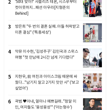
2
'50대 맞아?' 샤를리즈 테론, 시스루부터
컷아웃까지...패션 아우라[지형준의
Behind]
3
방은희 "두 번의 결혼 실패..아들 허락받고
이혼 결심" ('특종세상')
4
악뮤 이수현, '김성주子' 김민국과 스위스
여행 "첫 만남에 2시간 넘게 기다렸다"
5
지현우, 前 여친과 아이스크림 때문에 싸
웠다..."남기지 말고 2가지 맛만 사" ('보고
싶었어')
6
곽범 ♥아내, 얼마나 예쁘길래.."정말 미
인, 여자들도 '웅성웅성'" ('아는형수')