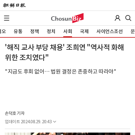
이오
유통
정책
정치
사회
국제
사이언스조선
문
'해직 교사 부당 채용' 조희연 "역사적 화해
위한 조치였다"
"지금도 후회 없어… 법원 결정은 존중하고 따라야"
손덕호 기자
업데이트
2024.08.29. 20:43