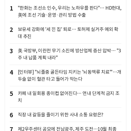
1
"한화는 조선소 인수, 우리는 노하우를 판다"… HD현대,
美에 조선 기술·운영·관리 방법 수출
2
보유세 강화에 '세 낀 집' 퇴로… 토허제 실거주 예외 확
대 추진
3
美 국방부, 이란전 무기 소진에 방산업체 증산 압박… "3
주 내 납품 계획 내라"
4
[인터뷰] "뇌졸중 골든타임 지키는 '뇌동맥류 치료'"…개
두술 없이 혈관 타고 들어가 막는다
5
카페 내 일회용 종이컵 없어진다… 연내 단계적 금지 조
치
6
직장 내 갈등을 줄이기 위한 사내 소통 요령은?
7
제2우주센터 공모에 전남광주, 제주 도전…10월 최종