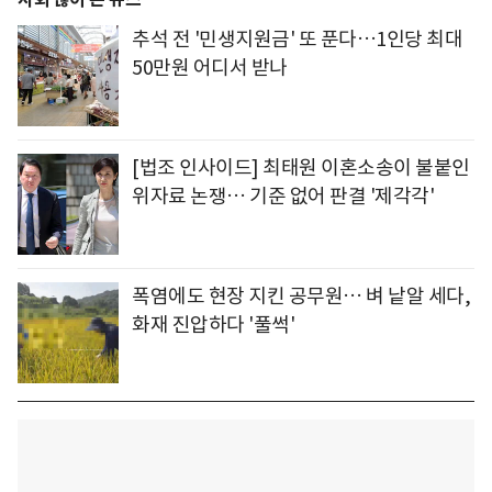
추석 전 '민생지원금' 또 푼다…1인당 최대
50만원 어디서 받나
[법조 인사이드] 최태원 이혼소송이 불붙인
위자료 논쟁… 기준 없어 판결 '제각각'
폭염에도 현장 지킨 공무원… 벼 낱알 세다,
화재 진압하다 '풀썩'