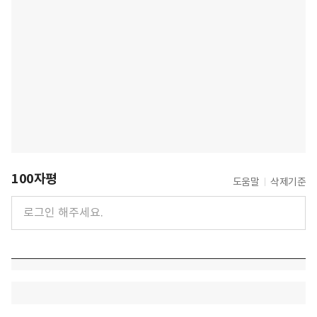
100자평
도움말
삭제기준