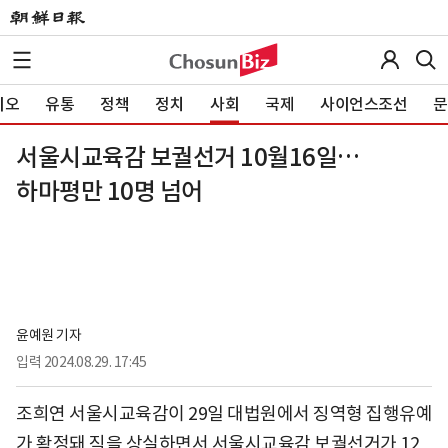
이오
유통
정책
정치
사회
국제
사이언스조선
문
서울시교육감 보궐선거 10월16일…
하마평만 10명 넘어
윤예원 기자
입력
2024.08.29. 17:45
조희연 서울시교육감이 29일 대법원에서 징역형 집행유예
가 확정돼 직을 상실하면서 서울시교육감 보궐선거가 12