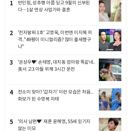
1
반민정, 성추행 아픔 딛고 9월의 신부된
다…1살 연상 사업가와 결혼
2
'전자발찌 1호' 고영욱, 이번엔 이지혜 저
격.."49평이 미니멀리즘? 많이 출세했구
나"
3
'권상우♥' 손태영, 대치동 엄마랑 똑같네..
美서 고3 아들 위해 3시간 운전
4
전소미 맞아? '갑자기' 이런 모습은 처음...
화보가 된 수영복 자태
5
'의사 남편♥' 재혼 윤해영, 55세 믿기지
않는 미모