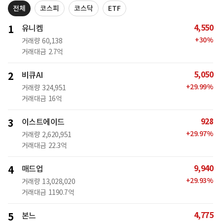
전체
코스피
코스닥
ETF
4,550
1
유니켐
+
30
%
거래량
60,138
거래대금
2.7억
5,050
2
비큐AI
+
29.99
%
거래량
324,951
거래대금
16억
928
3
이스트에이드
+
29.97
%
거래량
2,620,951
거래대금
22.3억
9,940
4
매드업
+
29.93
%
거래량
13,028,020
거래대금
1190.7억
4,775
5
본느