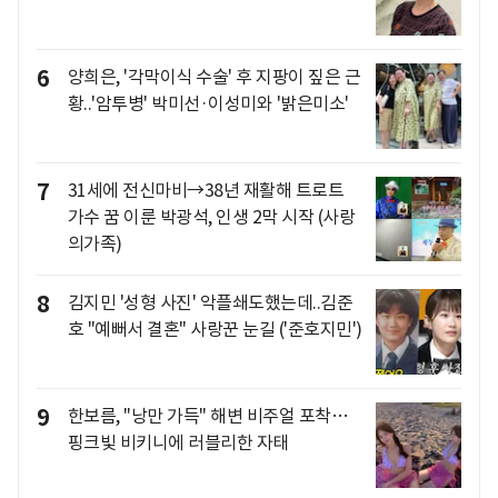
6
양희은, '각막이식 수술' 후 지팡이 짚은 근
황..'암투병' 박미선·이성미와 '밝은미소'
7
31세에 전신마비→38년 재활해 트로트
가수 꿈 이룬 박광석, 인생 2막 시작 (사랑
의가족)
8
김지민 '성형 사진' 악플쇄도했는데..김준
호 "예뻐서 결혼" 사랑꾼 눈길 ('준호지민')
9
한보름, "낭만 가득" 해변 비주얼 포착…
핑크빛 비키니에 러블리한 자태