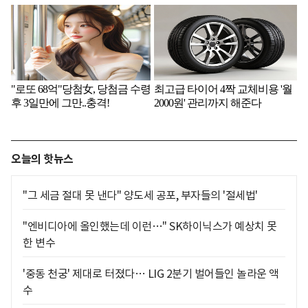
오늘의 핫뉴스
"그 세금 절대 못 낸다" 양도세 공포, 부자들의 '절세법'
"엔비디아에 올인했는데 이런…" SK하이닉스가 예상치 못
한 변수
'중동 천궁' 제대로 터졌다… LIG 2분기 벌어들인 놀라운 액
수