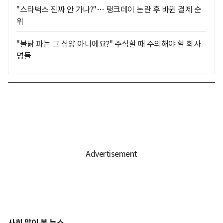
"스타벅스 진짜 안 가나?"… 탱크데이 논란 후 바뀐 결제 순
위
"불닭 파는 그 삼양 아니에요?" 주식할 때 주의해야 할 회사
명들
사회 많이 본 뉴스