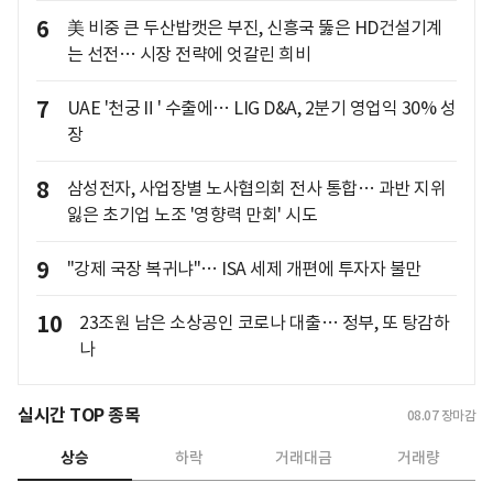
6
美 비중 큰 두산밥캣은 부진, 신흥국 뚫은 HD건설기계
는 선전… 시장 전략에 엇갈린 희비
7
UAE '천궁Ⅱ' 수출에… LIG D&A, 2분기 영업익 30% 성
장
8
삼성전자, 사업장별 노사협의회 전사 통합… 과반 지위
잃은 초기업 노조 '영향력 만회' 시도
9
"강제 국장 복귀냐"… ISA 세제 개편에 투자자 불만
10
23조원 남은 소상공인 코로나 대출… 정부, 또 탕감하
나
실시간 TOP 종목
08.07
장마감
상승
하락
거래대금
거래량