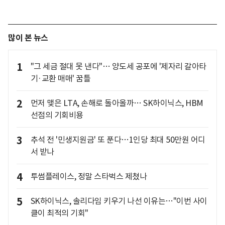
많이 본 뉴스
1
"그 세금 절대 못 낸다"… 양도세 공포에 '제자리 갈아타
기·교환 매매' 꿈틀
2
먼저 맺은 LTA, 손해로 돌아올까… SK하이닉스, HBM
선점의 기회비용
3
추석 전 '민생지원금' 또 푼다…1인당 최대 50만원 어디
서 받나
4
투썸플레이스, 정말 스타벅스 제쳤나
5
SK하이닉스, 솔리다임 키우기 나선 이유는…"이번 사이
클이 최적의 기회"