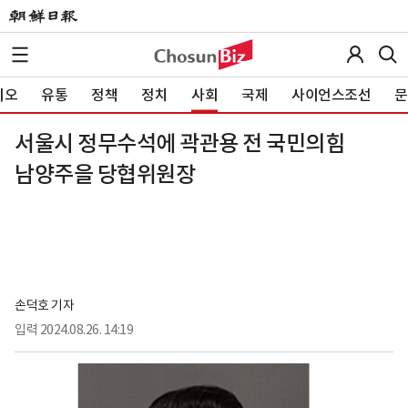
이오
유통
정책
정치
사회
국제
사이언스조선
문
서울시 정무수석에 곽관용 전 국민의힘
남양주을 당협위원장
손덕호 기자
입력
2024.08.26. 14:19