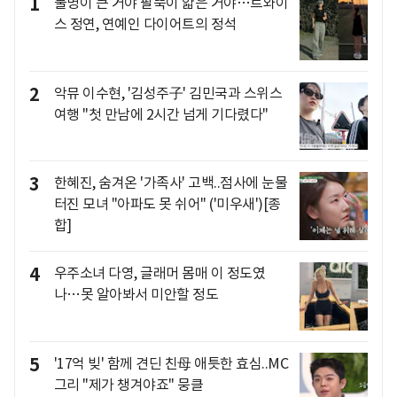
1
물병이 큰 거야 팔뚝이 얇은 거야…트와이
스 정연, 연예인 다이어트의 정석
2
악뮤 이수현, '김성주子' 김민국과 스위스
여행 "첫 만남에 2시간 넘게 기다렸다"
3
한혜진, 숨겨온 '가족사' 고백..점사에 눈물
터진 모녀 "아파도 못 쉬어" ('미우새')[종
합]
4
우주소녀 다영, 글래머 몸매 이 정도였
나…못 알아봐서 미안할 정도
5
'17억 빚' 함께 견딘 친母 애틋한 효심..MC
그리 "제가 챙겨야죠" 뭉클