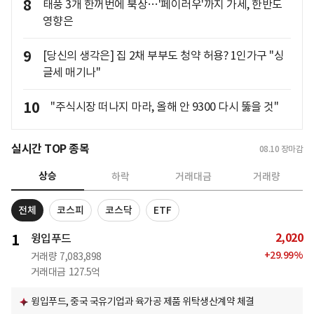
8
태풍 3개 한꺼번에 북상…'페이러우'까지 가세, 한반도
영향은
9
[당신의 생각은] 집 2채 부부도 청약 허용? 1인가구 "싱
글세 매기나"
10
"주식시장 떠나지 마라, 올해 안 9300 다시 뚫을 것"
실시간 TOP 종목
08.10
장마감
상승
하락
거래대금
거래량
전체
코스피
코스닥
ETF
2,020
1
윙입푸드
+
29.99
%
거래량
7,083,898
거래대금
127.5억
윙입푸드, 중국 국유기업과 육가공 제품 위탁생산계약 체결