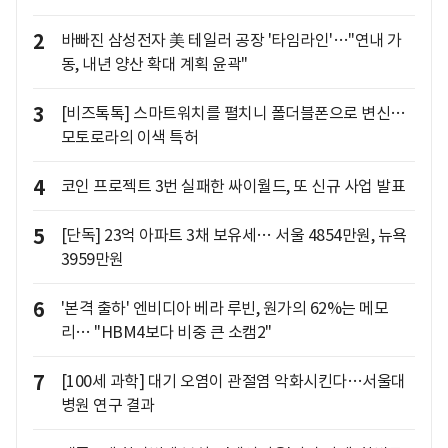
2
바빠진 삼성전자 美 테일러 공장 '타임라인'…"연내 가
동, 내년 양산 확대 계획 윤곽"
3
[비즈톡톡] 스마트워치를 펼치니 폴더블폰으로 변신…
모토로라의 이색 특허
4
코인 프로젝트 3번 실패한 싸이월드, 또 신규 사업 발표
5
[단독] 23억 아파트 3채 보유세… 서울 4854만원, 뉴욕
3959만원
6
'본격 출하' 엔비디아 베라 루빈, 원가의 62%는 메모
리… "HBM4보다 비중 큰 소캠2"
7
[100세 과학] 대기 오염이 관절염 악화시킨다…서울대
병원 연구 결과