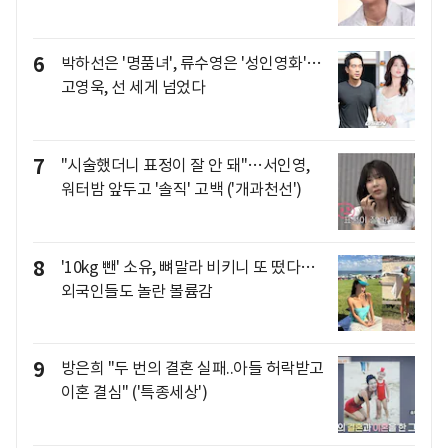
6
박하선은 '명품녀', 류수영은 '성인영화'…
고영욱, 선 세게 넘었다
7
"시술했더니 표정이 잘 안 돼"…서인영,
워터밤 앞두고 '솔직' 고백 ('개과천선')
8
'10kg 뺀' 소유, 뼈말라 비키니 또 떴다…
외국인들도 놀란 볼륨감
9
방은희 "두 번의 결혼 실패..아들 허락받고
이혼 결심" ('특종세상')