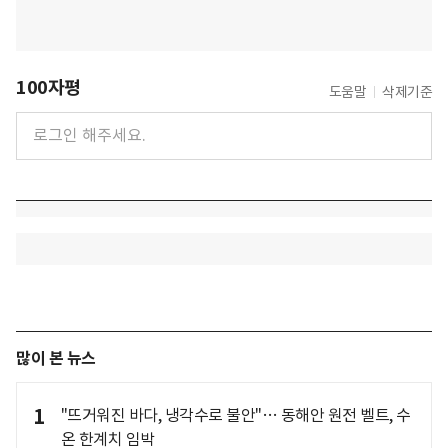
100자평
도움말
삭제기준
많이 본 뉴스
1
"뜨거워진 바다, 냉각수로 불안"… 동해안 원전 벨트, 수
온 한계치 임박