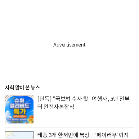
사회 많이 본 뉴스
[단독] "국보법 수사 탓" 여행사, 5년 전부
터 완전자본잠식
태풍 3개 한꺼번에 북상…'페이러우'까지