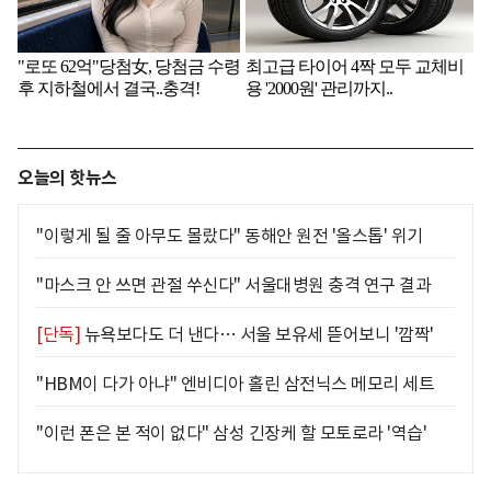
오늘의 핫뉴스
"이렇게 될 줄 아무도 몰랐다" 동해안 원전 '올스톱' 위기
"마스크 안 쓰면 관절 쑤신다" 서울대병원 충격 연구 결과
[단독]
뉴욕보다도 더 낸다… 서울 보유세 뜯어보니 '깜짝'
"HBM이 다가 아냐" 엔비디아 홀린 삼전닉스 메모리 세트
"이런 폰은 본 적이 없다" 삼성 긴장케 할 모토로라 '역습'