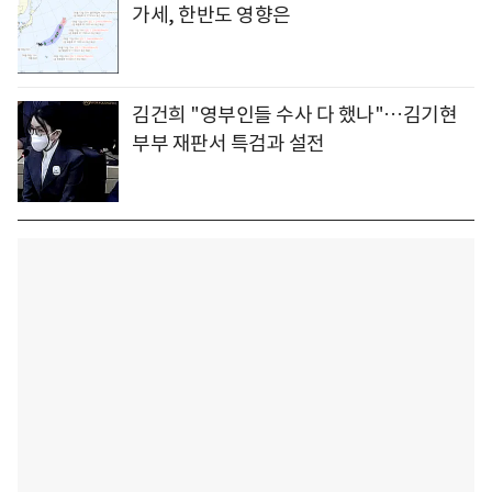
가세, 한반도 영향은
김건희 "영부인들 수사 다 했나"…김기현
부부 재판서 특검과 설전