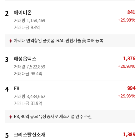
841
2
에이비온
+
29.98
%
거래량
1,158,469
거래대금
9.4억
차세대 면역항암 플랫폼 iRAC 원천기술 美 특허 등록
1,376
3
해성옵틱스
+
29.93
%
거래량
7,522,859
거래대금
98.4억
994
4
E8
+
29.93
%
거래량
3,434,662
거래대금
31.9억
E8, 40억 규모 유상증자로 제조기업 인수 추진
1,389
5
크리스탈신소재