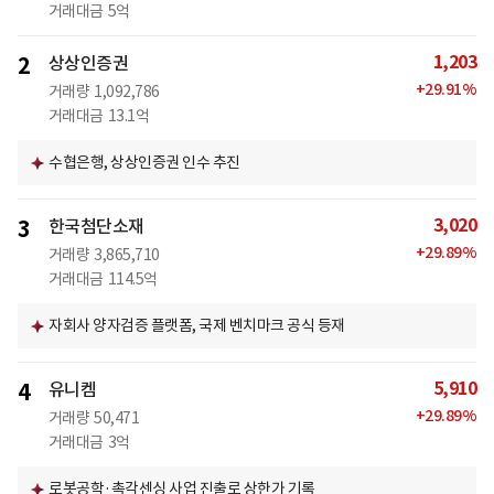
거래대금
5억
1,203
2
상상인증권
+
29.91
%
거래량
1,092,786
거래대금
13.1억
수협은행, 상상인증권 인수 추진
3,020
3
한국첨단소재
+
29.89
%
거래량
3,865,710
거래대금
114.5억
자회사 양자검증 플랫폼, 국제 벤치마크 공식 등재
5,910
4
유니켐
+
29.89
%
거래량
50,471
거래대금
3억
로봇공학·촉각센싱 사업 진출로 상한가 기록