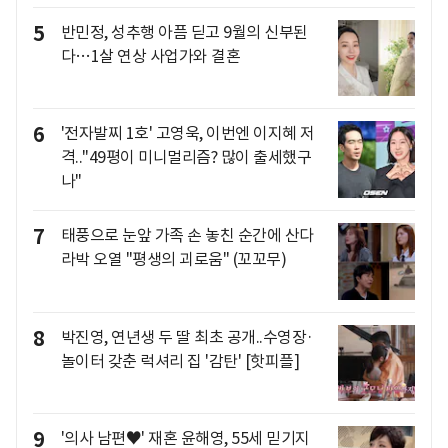
5
반민정, 성추행 아픔 딛고 9월의 신부된
다…1살 연상 사업가와 결혼
6
'전자발찌 1호' 고영욱, 이번엔 이지혜 저
격.."49평이 미니멀리즘? 많이 출세했구
나"
7
태풍으로 눈앞 가족 손 놓친 순간에 산다
라박 오열 "평생의 괴로움" (꼬꼬무)
8
박진영, 연년생 두 딸 최초 공개..수영장·
놀이터 갖춘 럭셔리 집 '감탄' [핫피플]
9
'의사 남편♥' 재혼 윤해영, 55세 믿기지