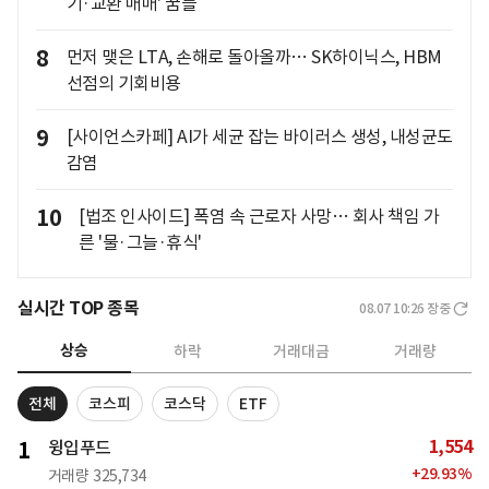
기·교환 매매' 꿈틀
8
먼저 맺은 LTA, 손해로 돌아올까… SK하이닉스, HBM
선점의 기회비용
9
[사이언스카페] AI가 세균 잡는 바이러스 생성, 내성균도
감염
10
[법조 인사이드] 폭염 속 근로자 사망… 회사 책임 가
른 '물·그늘·휴식'
실시간 TOP 종목
08.07 10:26
장중
상승
하락
거래대금
거래량
전체
코스피
코스닥
ETF
1,554
1
윙입푸드
+
29.93
%
거래량
325,734