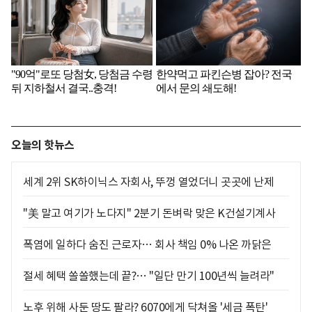
오늘의 핫뉴스
세계 2위 SK하이닉스 자회사, 뚜껑 열었더니 곳곳에 난제
"美 말고 여기가 노다지" 2분기 돈벼락 맞은 K건설기계사
폭염에 일하다 숨진 근로자… 회사 책임 0% 나온 까닭은
절세 혜택 쏠쏠했는데 끝?… "일단 만기 100년씩 늘려라"
노후 위해 사둔 땅도 팔라? 6070에게 닥쳐올 '세금 폭탄'