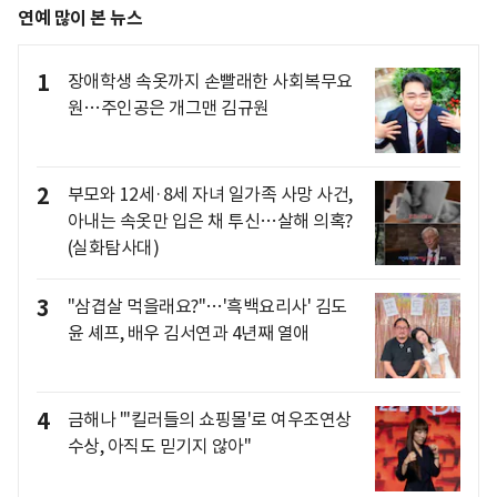
연예 많이 본 뉴스
1
장애학생 속옷까지 손빨래한 사회복무요
원…주인공은 개그맨 김규원
2
부모와 12세·8세 자녀 일가족 사망 사건,
아내는 속옷만 입은 채 투신…살해 의혹?
(실화탐사대)
3
"삼겹살 먹을래요?"…'흑백요리사' 김도
윤 셰프, 배우 김서연과 4년째 열애
4
금해나 "'킬러들의 쇼핑몰'로 여우조연상
수상, 아직도 믿기지 않아"