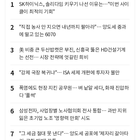
1
SK하이닉스, 솔리다임 키우기 나선 이유는…"이번 사이
클이 최적의 기회"
2
"직접 농사 안 지으면 내년까지 팔아라"… 양도세 중과
에 떨고 있는 6070
3
美 비중 큰 두산밥캣은 부진, 신흥국 뚫은 HD건설기계
는 선전… 시장 전략에 엇갈린 희비
4
"강제 국장 복귀냐"… ISA 세제 개편에 투자자 불만
5
폭염에도 현장 지킨 공무원… 벼 낱알 세다, 화재 진압하
다 '풀썩'
6
삼성전자, 사업장별 노사협의회 전사 통합… 과반 지위
잃은 초기업 노조 '영향력 만회' 시도
7
"그 세금 절대 못 낸다"… 양도세 공포에 '제자리 갈아타