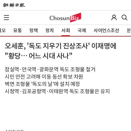
이오
유통
정책
정치
사회
국제
사이언스조선
문
오세훈, '독도 지우기 진상조사' 이재명에
"황당… 어느 시대 사나"
잠실역·안국역·광화문역 독도 조형물 철거
시민 안전 고려해 이동 동선 확보 차원
벽면 조형물 '독도의 날'에 설치 예정
시청역·김포공항역·이태원역 독도 조형물은 유지