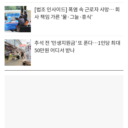
[법조 인사이드] 폭염 속 근로자 사망… 회
사 책임 가른 '물·그늘·휴식'
추석 전 '민생지원금' 또 푼다…1인당 최대
50만원 어디서 받나