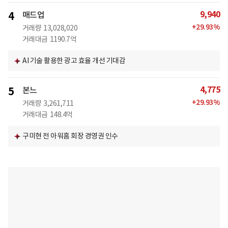
9,940
4
매드업
+
29.93
%
거래량
13,028,020
거래대금
1190.7억
AI 기술 활용한 광고 효율 개선 기대감
4,775
5
본느
+
29.93
%
거래량
3,261,711
거래대금
148.4억
구미현 전 아워홈 회장 경영권 인수