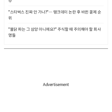
수
"스타벅스 진짜 안 가나?"… 탱크데이 논란 후 바뀐 결제 순
위
"불닭 파는 그 삼양 아니에요?" 주식할 때 주의해야 할 회사
명들