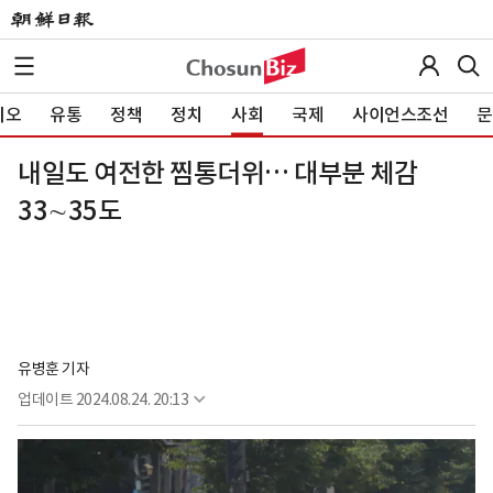
이오
유통
정책
정치
사회
국제
사이언스조선
문
내일도 여전한 찜통더위… 대부분 체감
33∼35도
유병훈 기자
업데이트
2024.08.24. 20:13