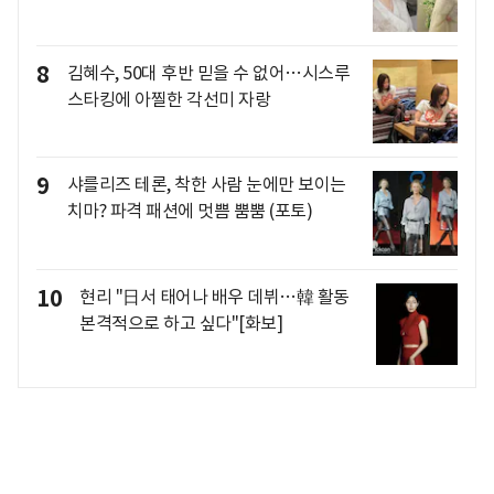
8
김혜수, 50대 후반 믿을 수 없어…시스루
스타킹에 아찔한 각선미 자랑
9
샤를리즈 테론, 착한 사람 눈에만 보이는
치마? 파격 패션에 멋쁨 뿜뿜 (포토)
10
현리 "日서 태어나 배우 데뷔…韓 활동
본격적으로 하고 싶다"[화보]