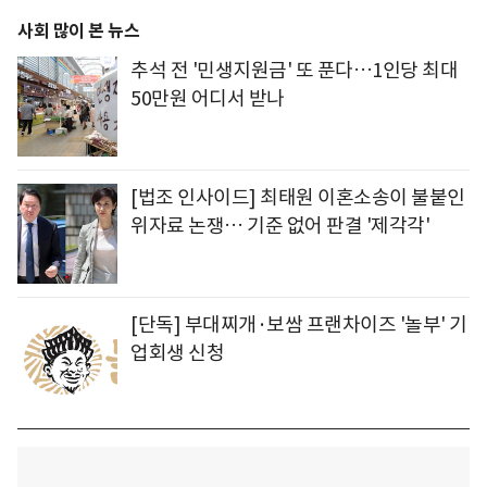
사회 많이 본 뉴스
추석 전 '민생지원금' 또 푼다…1인당 최대
50만원 어디서 받나
[법조 인사이드] 최태원 이혼소송이 불붙인
위자료 논쟁… 기준 없어 판결 '제각각'
[단독] 부대찌개·보쌈 프랜차이즈 '놀부' 기
업회생 신청