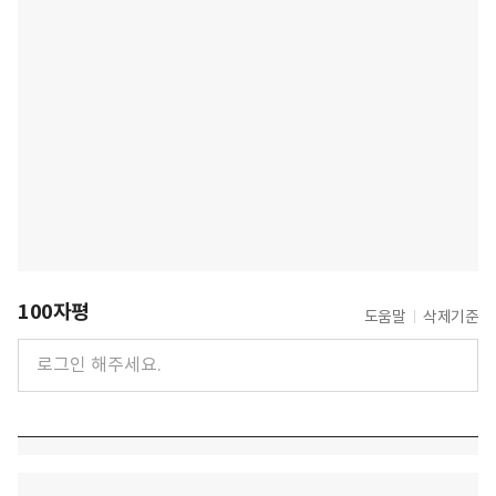
100자평
도움말
삭제기준