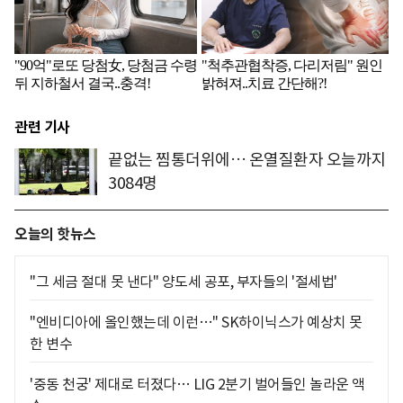
관련 기사
끝없는 찜통더위에… 온열질환자 오늘까지
3084명
오늘의 핫뉴스
"그 세금 절대 못 낸다" 양도세 공포, 부자들의 '절세법'
"엔비디아에 올인했는데 이런…" SK하이닉스가 예상치 못
한 변수
'중동 천궁' 제대로 터졌다… LIG 2분기 벌어들인 놀라운 액