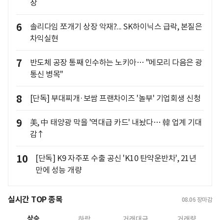
장
6
솔리다임 쪼개기 상장 악재?... SK하이닉스 급락, 본질은
차익실현
7
반도체 공장 통째 인수하는 노키아… "메모리 다음은 광
통신 병목"
8
[단독] 부대찌개·보쌈 프랜차이즈 '놀부' 기업회생 신청
9
美, 中 태양광 막을 '역대급 카드' 내놨다… 韓 업계 기대
감↑
10
[단독] K9 자주포 수출 공신 'K10 탄약운반차', 21년
만에 성능 개량
실시간 TOP 종목
08.06
장마감
상승
하락
거래대금
거래량