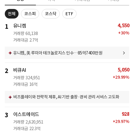
전체
코스피
코스닥
ETF
4,550
1
유니켐
+
30
%
거래량
60,138
거래대금
2.7억
유니켐, 美 루미아 테크놀로지스 인수…85억7400만원
5,050
2
비큐AI
+
29.99
%
거래량
324,951
거래대금
16억
비즈플레이와 전략적 제휴, AI 기반 출장·경비 관리 서비스 고도화
928
3
이스트에이드
+
29.97
%
거래량
2,620,951
거래대금
22.3억