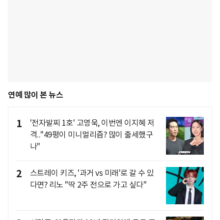
연예 많이 본 뉴스
1
'전자발찌 1호' 고영욱, 이번엔 이지혜 저
격.."49평이 미니멀리즘? 많이 출세했구
나"
2
스트레이 키즈, '과거 vs 미래'로 갈 수 있
다면? 리노 "딱 2주 전으로 가고 싶다"