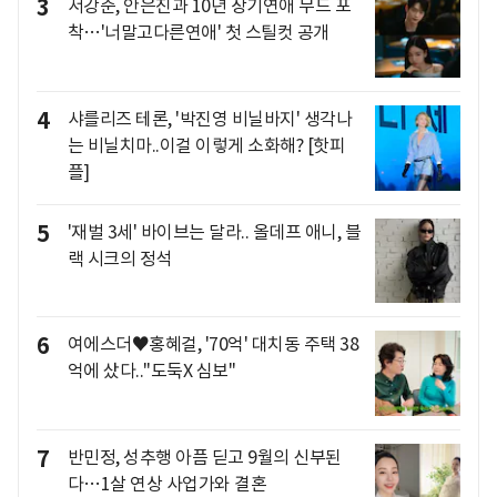
3
서강준, 안은진과 10년 장기연애 무드 포
착…'너말고다른연애' 첫 스틸컷 공개
4
샤를리즈 테론, '박진영 비닐바지' 생각나
는 비닐치마..이걸 이렇게 소화해? [핫피
플]
5
'재벌 3세' 바이브는 달라.. 올데프 애니, 블
랙 시크의 정석
6
여에스더♥홍혜걸, '70억' 대치동 주택 38
억에 샀다.."도둑X 심보"
7
반민정, 성추행 아픔 딛고 9월의 신부된
다…1살 연상 사업가와 결혼