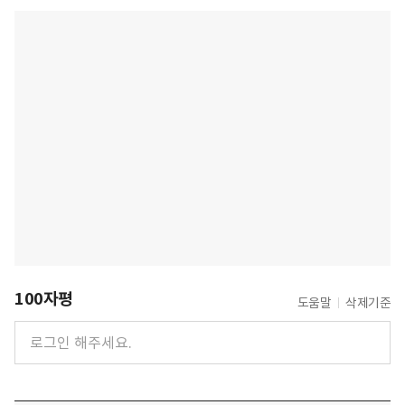
100자평
도움말
삭제기준