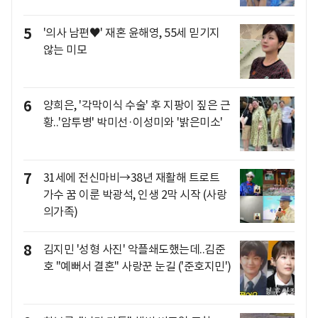
5
'의사 남편♥' 재혼 윤해영, 55세 믿기지
않는 미모
6
양희은, '각막이식 수술' 후 지팡이 짚은 근
황..'암투병' 박미선·이성미와 '밝은미소'
7
31세에 전신마비→38년 재활해 트로트
가수 꿈 이룬 박광석, 인생 2막 시작 (사랑
의가족)
8
김지민 '성형 사진' 악플쇄도했는데..김준
호 "예뻐서 결혼" 사랑꾼 눈길 ('준호지민')