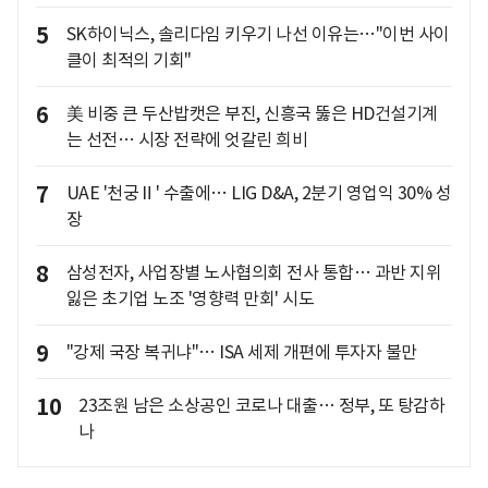
5
SK하이닉스, 솔리다임 키우기 나선 이유는…"이번 사이
클이 최적의 기회"
6
美 비중 큰 두산밥캣은 부진, 신흥국 뚫은 HD건설기계
는 선전… 시장 전략에 엇갈린 희비
7
UAE '천궁Ⅱ' 수출에… LIG D&A, 2분기 영업익 30% 성
장
8
삼성전자, 사업장별 노사협의회 전사 통합… 과반 지위
잃은 초기업 노조 '영향력 만회' 시도
9
"강제 국장 복귀냐"… ISA 세제 개편에 투자자 불만
10
23조원 남은 소상공인 코로나 대출… 정부, 또 탕감하
나