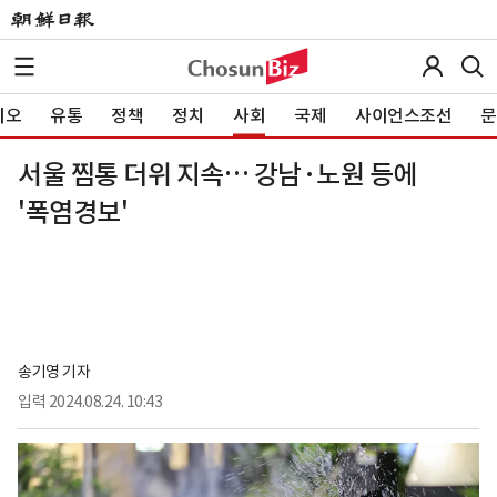
이오
유통
정책
정치
사회
국제
사이언스조선
문
서울 찜통 더위 지속… 강남·노원 등에
'폭염경보'
송기영 기자
입력
2024.08.24. 10:43