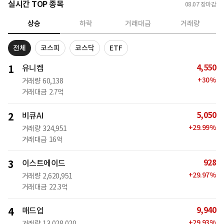
실시간 TOP 종목
08.07
장마감
상승
하락
거래대금
거래량
전체
코스피
코스닥
ETF
4,550
1
유니켐
+
30
%
거래량
60,138
거래대금
2.7억
5,050
2
비큐AI
+
29.99
%
거래량
324,951
거래대금
16억
928
3
이스트에이드
+
29.97
%
거래량
2,620,951
거래대금
22.3억
9,940
4
매드업
+
29.93
%
거래량
13,028,020