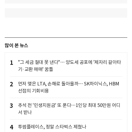
많이 본 뉴스
1
"그 세금 절대 못 낸다"… 양도세 공포에 '제자리 갈아타
기·교환 매매' 꿈틀
2
먼저 맺은 LTA, 손해로 돌아올까… SK하이닉스, HBM
선점의 기회비용
3
추석 전 '민생지원금' 또 푼다…1인당 최대 50만원 어디
서 받나
4
투썸플레이스, 정말 스타벅스 제쳤나