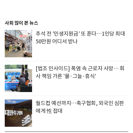
사회 많이 본 뉴스
추석 전 '민생지원금' 또 푼다…1인당 최대
50만원 어디서 받나
[법조 인사이드] 폭염 속 근로자 사망… 회
사 책임 가른 '물·그늘·휴식'
월드컵 예선까지…축구협회, 외국인 심판
에게 性 접대