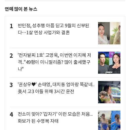
연예 많이 본 뉴스
1
반민정, 성추행 아픔 딛고 9월의 신부된
다…1살 연상 사업가와 결혼
2
'전자발찌 1호' 고영욱, 이번엔 이지혜 저
격.."49평이 미니멀리즘? 많이 출세했구
나"
3
'권상우♥' 손태영, 대치동 엄마랑 똑같네..
美서 고3 아들 위해 3시간 운전
4
전소미 맞아? '갑자기' 이런 모습은 처음...
화보가 된 수영복 자태