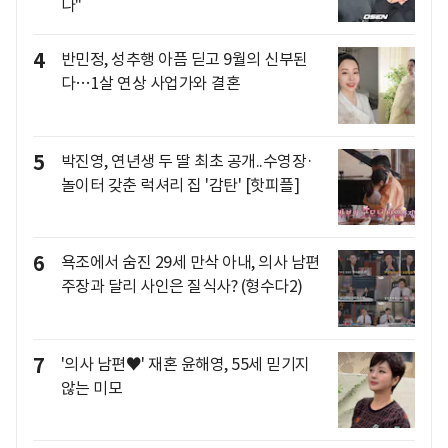
나"
4
반민정, 성추행 아픔 딛고 9월의 신부된
다…1살 연상 사업가와 결혼
5
박진영, 연년생 두 딸 최초 공개..수영장·
놀이터 갖춘 럭셔리 집 '감탄' [핫피플]
6
욕조에서 숨진 29세 만삭 아내, 의사 남편
주장과 달리 사인은 질식사? (형수다2)
7
'의사 남편♥' 재혼 윤해영, 55세 믿기지
않는 미모