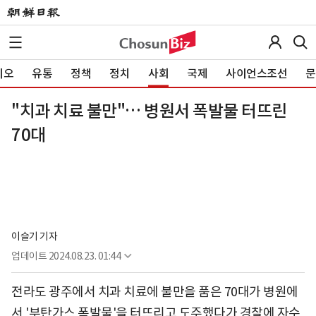
이오
유통
정책
정치
사회
국제
사이언스조선
문
"치과 치료 불만"… 병원서 폭발물 터뜨린
70대
이슬기 기자
업데이트
2024.08.23. 01:44
전라도 광주에서 치과 치료에 불만을 품은 70대가 병원에
서 '부탄가스 폭발물'을 터뜨리고 도주했다가 경찰에 자수