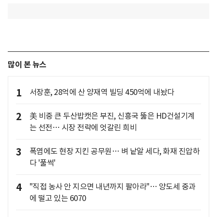
많이 본 뉴스
1
서장훈, 28억에 산 양재역 빌딩 450억에 내놨다
2
美 비중 큰 두산밥캣은 부진, 신흥국 뚫은 HD건설기계
는 선전… 시장 전략에 엇갈린 희비
3
폭염에도 현장 지킨 공무원… 벼 낱알 세다, 화재 진압하
다 '풀썩'
4
"직접 농사 안 지으면 내년까지 팔아라"… 양도세 중과
에 떨고 있는 6070