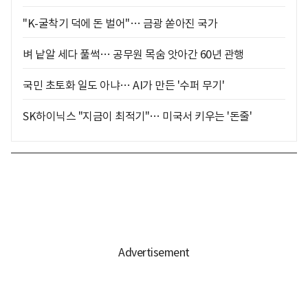
"K-굴착기 덕에 돈 벌어"… 금광 쏟아진 국가
벼 낱알 세다 풀썩… 공무원 목숨 앗아간 60년 관행
국민 초토화 일도 아냐… AI가 만든 '수퍼 무기'
SK하이닉스 "지금이 최적기"… 미국서 키우는 '돈줄'