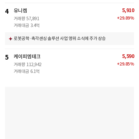
5,910
4
유니켐
+
29.89
%
거래량
57,891
거래대금
3.4억
로봇공학·촉각센싱 솔루션 사업 영위 소식에 주가 상승
5,590
5
케이피엠테크
+
29.85
%
거래량
112,942
거래대금
6.1억