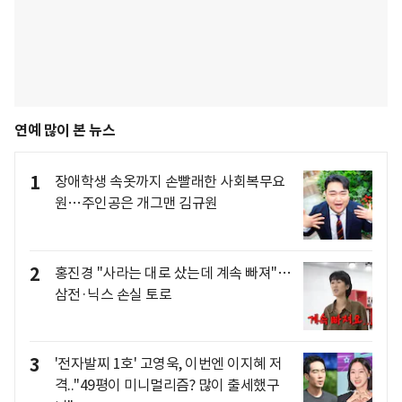
연예 많이 본 뉴스
1
장애학생 속옷까지 손빨래한 사회복무요
원…주인공은 개그맨 김규원
2
홍진경 "사라는 대로 샀는데 계속 빠져"…
삼전·닉스 손실 토로
3
'전자발찌 1호' 고영욱, 이번엔 이지혜 저
격.."49평이 미니멀리즘? 많이 출세했구