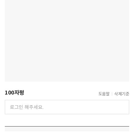
100자평
도움말
삭제기준