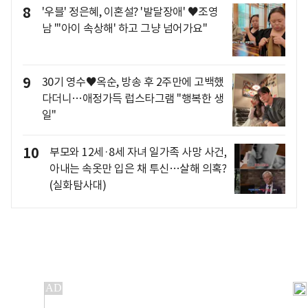
8
'우블' 정은혜, 이혼설? '발달장애' ♥조영
남 "'아이 속상해' 하고 그냥 넘어가요"
9
30기 영수♥옥순, 방송 후 2주만에 고백했
다더니…애정가득 럽스타그램 "행복한 생
일"
10
부모와 12세·8세 자녀 일가족 사망 사건,
아내는 속옷만 입은 채 투신…살해 의혹?
(실화탐사대)