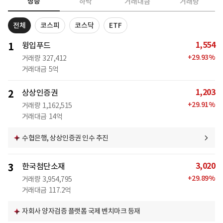
상승
하락
거래대금
거래량
전체
코스피
코스닥
ETF
1,554
1
윙입푸드
+
29.93
%
거래량
327,412
거래대금
5억
1,203
2
상상인증권
+
29.91
%
거래량
1,162,515
거래대금
14억
수협은행, 상상인증권 인수 추진
3,020
3
한국첨단소재
+
29.89
%
거래량
3,954,795
거래대금
117.2억
자회사 양자검증 플랫폼 국제 벤치마크 등재