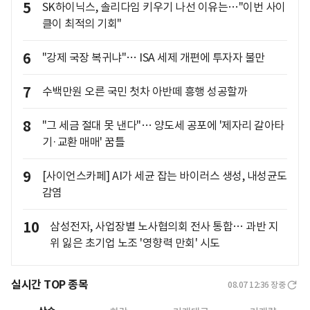
5
SK하이닉스, 솔리다임 키우기 나선 이유는…"이번 사이
클이 최적의 기회"
6
"강제 국장 복귀냐"… ISA 세제 개편에 투자자 불만
7
수백만원 오른 국민 첫차 아반떼 흥행 성공할까
8
"그 세금 절대 못 낸다"… 양도세 공포에 '제자리 갈아타
기·교환 매매' 꿈틀
9
[사이언스카페] AI가 세균 잡는 바이러스 생성, 내성균도
감염
10
삼성전자, 사업장별 노사협의회 전사 통합… 과반 지
위 잃은 초기업 노조 '영향력 만회' 시도
실시간 TOP 종목
08.07 12:36
장중