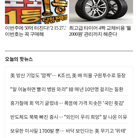
오늘의 핫뉴스
美 방산 기업도 '깜짝'… K조선, 美 배 띄울 구원투수로 등장
"말 어눌하면 빨리 병원 와라" 韓 매년 10만명 걸리는 질환
휴가철에 회 먹기 글렀네… 폭염에 가격 치솟은 '국민 횟감'
반도체도 쭉쭉 빠진 증시… "외인이 우리 희망" 말 나온 이유
보유한 미사일 1700발 뿐… 바닥 보인다는 美 무기고 '위태'