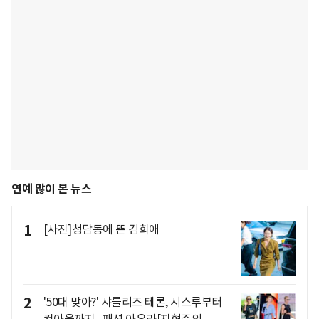
연예 많이 본 뉴스
1
[사진]청담동에 뜬 김희애
2
'50대 맞아?' 샤를리즈 테론, 시스루부터
컷아웃까지...패션 아우라[지형준의