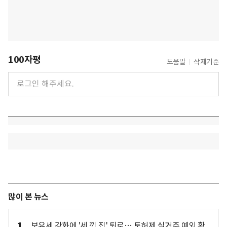
100자평
도움말
삭제기준
많이 본 뉴스
1
보유세 강화에 '세 낀 집' 퇴로… 토허제 실거주 예외 확