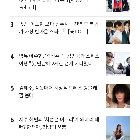
Behind]
3
송강·이도현 보다 남주혁…전역 후 복귀
가 가장 반가운 스타 1위 [★POLL]
4
악뮤 이수현, '김성주子' 김민국과 스위스
여행 "첫 만남에 2시간 넘게 기다렸다"
5
김혜수, 잠옷마저 시상식 드레스 방불케
할 몸매
6
제주 해변의 '차범근 며느리'가 왜이리 예
뻐? 한채아, 청량미 뿜뿜