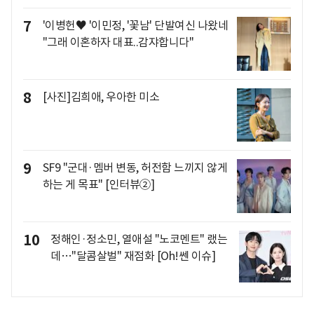
7
'이병헌♥ '이민정, '꽃남' 단발여신 나왔네
"그래 이혼하자 대표..감쟈합니다"
8
[사진]김희애, 우아한 미소
9
SF9 "군대·멤버 변동, 허전함 느끼지 않게
하는 게 목표" [인터뷰②]
10
정해인·정소민, 열애설 "노코멘트" 랬는
데…"달콤살벌" 재점화 [Oh!쎈 이슈]