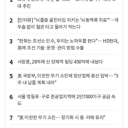
대 추진
2
[인터뷰] "뇌졸중 골든타임 지키는 '뇌동맥류 치료'"…개
두술 없이 혈관 타고 들어가 막는다
3
"한화는 조선소 인수, 우리는 노하우를 판다"… HD현대,
美에 조선 기술·운영·관리 방법 수출
4
서장훈, 28억에 산 양재역 빌딩 450억에 내놨다
5
美 국방부, 이란전 무기 소진에 방산업체 증산 압박… "3
주 내 납품 계획 내라"
6
서울 영등포·구로 준공업지역에 2만7000가구 공급 속
도
7
"美 이란전 무기 소진… 장기화 시 중·러에 유리"