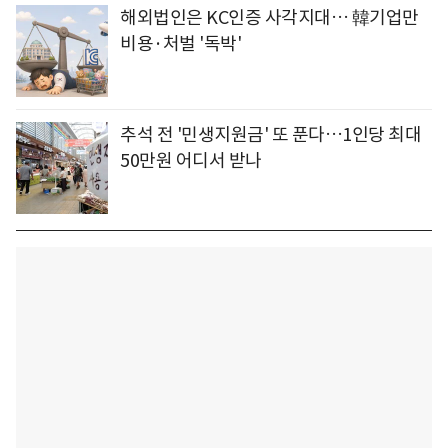
해외법인은 KC인증 사각지대… 韓기업만
비용·처벌 '독박'
추석 전 '민생지원금' 또 푼다…1인당 최대
50만원 어디서 받나