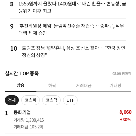
8
1555원까지 올랐다 1400원대로 내린 환율… 변동성, 금
융위기 이후 최고
9
'추진위원장 해임' 올림픽선수촌 재건축… 송파구, 직무
대행 체제 승인
10
트럼프 장남 前약혼녀, 삼성 조선소 찾아… "한국 장인
정신의 상징"
실시간 TOP 종목
08.09
장마감
상승
하락
거래대금
거래량
전체
코스피
코스닥
ETF
8,060
1
동화기업
+
30
%
거래량
1,338,415
거래대금
105.2억