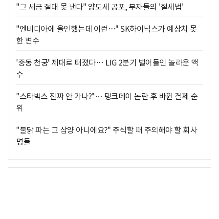
"그 세금 절대 못 낸다" 양도세 공포, 부자들의 '절세법'
"엔비디아에 올인했는데 이런…" SK하이닉스가 예상치 못
한 변수
'중동 천궁' 제대로 터졌다… LIG 2분기 벌어들인 놀라운 액
수
"스타벅스 진짜 안 가나?"… 탱크데이 논란 후 바뀐 결제 순
위
"불닭 파는 그 삼양 아니에요?" 주식할 때 주의해야 할 회사
명들