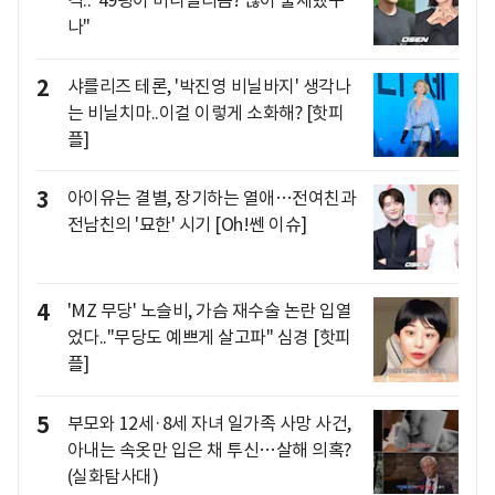
격.."49평이 미니멀리즘? 많이 출세했구
나"
2
샤를리즈 테론, '박진영 비닐바지' 생각나
는 비닐치마..이걸 이렇게 소화해? [핫피
플]
3
아이유는 결별, 장기하는 열애…전여친과
전남친의 '묘한' 시기 [Oh!쎈 이슈]
4
'MZ 무당' 노슬비, 가슴 재수술 논란 입열
었다.."무당도 예쁘게 살고파" 심경 [핫피
플]
5
부모와 12세·8세 자녀 일가족 사망 사건,
아내는 속옷만 입은 채 투신…살해 의혹?
(실화탐사대)