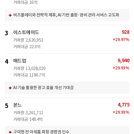
거래대금
16억
비즈플레이와 전략적 제휴, AI 기반 출장·경비 관리 서비스 고도화
928
3
이스트에이드
+
29.97
%
거래량
2,620,951
거래대금
22.3억
9,940
4
매드업
+
29.93
%
거래량
13,028,020
거래대금
1190.7억
AI 기술 활용한 광고 효율 개선 기대감
4,775
5
본느
+
29.93
%
거래량
3,261,711
거래대금
148.4억
구미현 전 아워홈 회장 경영권 인수