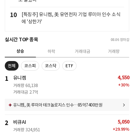
10
[특징주] 유니켐, 美 유연전자 기업 루미아 인수 소식
에 '상한가'
실시간 TOP 종목
08.06
장마감
상승
하락
거래대금
거래량
전체
코스피
코스닥
ETF
4,550
1
유니켐
+
30
%
거래량
60,138
거래대금
2.7억
유니켐, 美 루미아 테크놀로지스 인수…85억7400만원
5,050
2
비큐AI
+
29.99
%
거래량
324,951