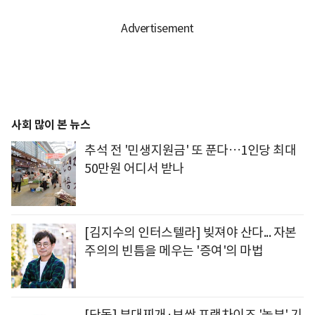
사회 많이 본 뉴스
추석 전 '민생지원금' 또 푼다…1인당 최대
50만원 어디서 받나
[김지수의 인터스텔라] 빚져야 산다... 자본
주의의 빈틈을 메우는 '증여'의 마법
[단독] 부대찌개·보쌈 프랜차이즈 '놀부' 기