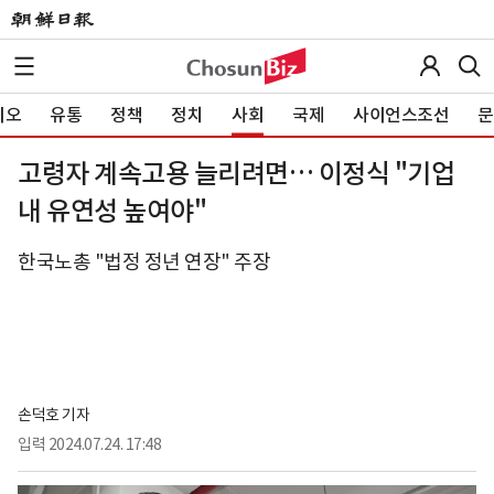
이오
유통
정책
정치
사회
국제
사이언스조선
문
고령자 계속고용 늘리려면… 이정식 "기업
내 유연성 높여야"
한국노총 "법정 정년 연장" 주장
손덕호 기자
입력
2024.07.24. 17:48