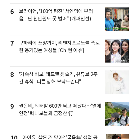
6
브라이언, '100억 탕진' 서인영에 부러
움.."난 천만원도 못 벌어" (개과천선)
7
구하라에 쯔양까지, 리벤지포르노를 폭로
한 용기있는 여성들 [Oh!쎈 이슈]
8
'가족상 비보' 레드벨벳 슬기, 유튜브 2주
간 휴식 "너른 양해 부탁드린다"
9
권은비, 워터밤 600만 찍고 떠났다…'열애
인정' 빠니보틀과 금정산 行
10
아이유, 살찐 거 맞아? '굴욕無' 생얼 공