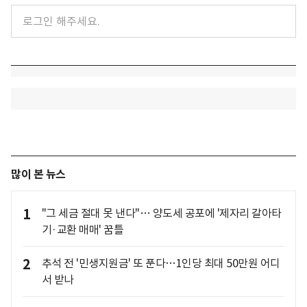
많이 본 뉴스
1
"그 세금 절대 못 낸다"… 양도세 공포에 '제자리 갈아타
기·교환 매매' 꿈틀
2
추석 전 '민생지원금' 또 푼다…1인당 최대 50만원 어디
서 받나