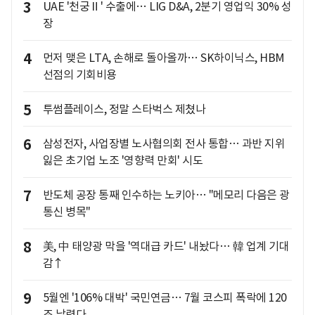
3
UAE '천궁Ⅱ' 수출에… LIG D&A, 2분기 영업익 30% 성
장
4
먼저 맺은 LTA, 손해로 돌아올까… SK하이닉스, HBM
선점의 기회비용
5
투썸플레이스, 정말 스타벅스 제쳤나
6
삼성전자, 사업장별 노사협의회 전사 통합… 과반 지위
잃은 초기업 노조 '영향력 만회' 시도
7
반도체 공장 통째 인수하는 노키아… "메모리 다음은 광
통신 병목"
8
美, 中 태양광 막을 '역대급 카드' 내놨다… 韓 업계 기대
감↑
9
5월엔 '106% 대박' 국민연금… 7월 코스피 폭락에 120
조 날렸다