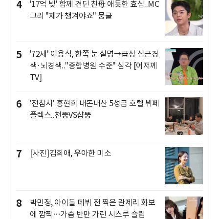
4
'17억 빚' 함께 견딘 친母 애틋한 효심..MC
그리 "제가 챙겨야죠" 뭉클
5
'72세' 이용식, 한쪽 눈 실명→급성 심근경
색·뇌경색.."종합병원 수준" 심각 [어저께
TV]
6
'전참시' 홍현희 내돈내산 5성급 호텔 뷔페
플렉스..천뚱VS샵뚱
7
[사진]김희애, 우아한 미소
8
박민정, 아이돌 데뷔 전 찍은 란제리 화보
에 깜짝…가슴 반만 가린 시스루 슬립