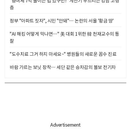
"증여세 7억 줄이는 법 있구먼!" 계산기 두드리는 강남 고령
층
정부 "아파트 짓자", 시민 "안돼"… 논란의 서울 '황금 땅'
"AI 해킹 어떻게 막냐면…" 美 대회 1위한 韓 천재교수의 통
찰
"도수치료 그거 하지 마세요~" 병원들의 새로운 꼼수 진료
바람 가르는 보닛 장착… 세단 같은 승차감의 볼보 전기차