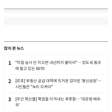
많이 본 뉴스
1
"직접 농사 안 지으면 내년까지 팔아라"… 양도세 중과
에 떨고 있는 6070
2
[르포] 부동산 공급 대책에 뜨거운 감자된 '용산공원'…
시민들은 "녹지 지켜야"
3
[주간 특산물] 폭염을 이겨내는 푸릇함… '대관령 배추·
무'