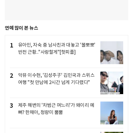
연예 많이 본 뉴스
1
유아인, 자숙 중 남사친과 대놓고 '볼뽀뽀'
반전 근황.."사랑할게"[핫피플]
2
악뮤 이수현, '김성주子' 김민국과 스위스
여행 "첫 만남에 2시간 넘게 기다렸다"
3
제주 해변의 '차범근 며느리'가 왜이리 예
뻐? 한채아, 청량미 뿜뿜