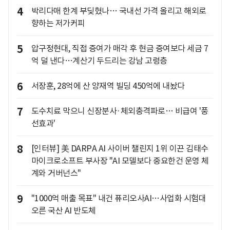
4
박리다매 한계 부딪혔나… 국내선 가격 올리고 해외로
향하는 저가커피
5
압구정현대, 직접 증여가 매각 후 현금 증여보다 세금 7
억 덜 낸다…계산기 두드리는 강남 고령층
6
서장훈, 28억에 산 양재역 빌딩 450억에 내놨다
7
도수치료 막으니 신장분사·체외충격파로… 비급여 '풍
선효과'
8
[인터뷰] 美 DARPA AI 사이버 챌린지 1위 이끈 김태수
마이크로소프트 부사장 "AI 모델보다 중요한건 운영 체
계와 거버넌스"
9
"1000억 매출 목표" 내건 퓨리오사AI…사업화 시험대
오른 국산 AI 반도체