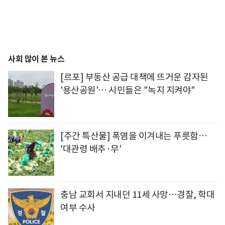
사회 많이 본 뉴스
[르포] 부동산 공급 대책에 뜨거운 감자된
'용산공원'… 시민들은 "녹지 지켜야"
[주간 특산물] 폭염을 이겨내는 푸릇함…
'대관령 배추·무'
충남 교회서 지내던 11세 사망…경찰, 학대
여부 수사