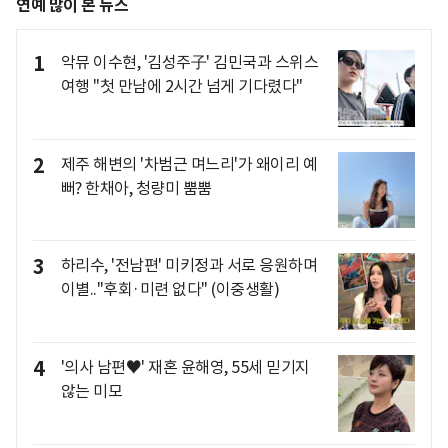
연예 많이 본 뉴스
1
악뮤 이수현, '김성주子' 김민국과 스위스
여행 "첫 만남에 2시간 넘게 기다렸다"
2
제주 해변의 '차범근 며느리'가 왜이리 예
뻐? 한채아, 청량미 뿜뿜
3
하리수, '전남편' 미키정과 서로 응원하며
이별.."후회·미련 없다" (이중생활)
4
'의사 남편♥' 재혼 윤해영, 55세 믿기지
않는 미모