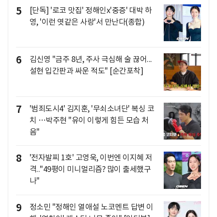
5
[단독] '로코 맛집' 정해인x'중증' 대박 하
영, '이런 엿같은 사랑'서 만난다(종합)
6
김신영 "금주 8년, 주사 극심해 술 끊어...
설현 입간판과 싸운 적도" [순간포착]
7
'범죄도시4' 김지훈, '무쇠소녀단' 복싱 코
치 …박주현 "유이 이렇게 힘든 모습 처
음"
8
'전자발찌 1호' 고영욱, 이번엔 이지혜 저
격.."49평이 미니멀리즘? 많이 출세했구
나"
9
정소민 "정해인 열애설 노코멘트 답변 이