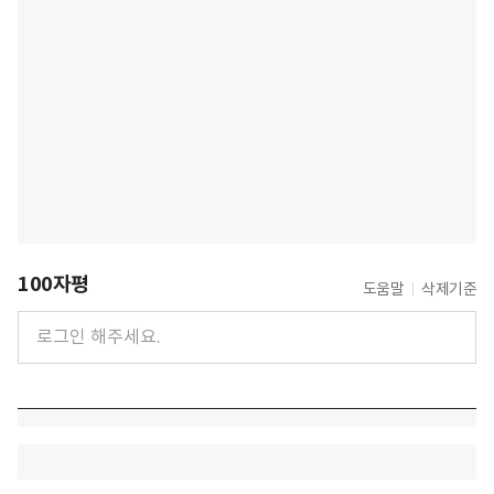
100자평
도움말
삭제기준