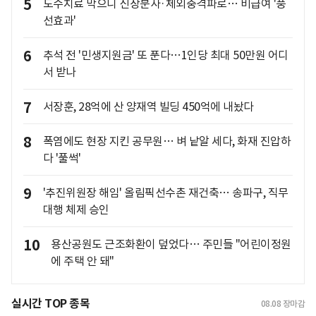
5
도수치료 막으니 신장분사·체외충격파로… 비급여 '풍
선효과'
6
추석 전 '민생지원금' 또 푼다…1인당 최대 50만원 어디
서 받나
7
서장훈, 28억에 산 양재역 빌딩 450억에 내놨다
8
폭염에도 현장 지킨 공무원… 벼 낱알 세다, 화재 진압하
다 '풀썩'
9
'추진위원장 해임' 올림픽선수촌 재건축… 송파구, 직무
대행 체제 승인
10
용산공원도 근조화환이 덮었다… 주민들 "어린이정원
에 주택 안 돼"
실시간 TOP 종목
08.08
장마감