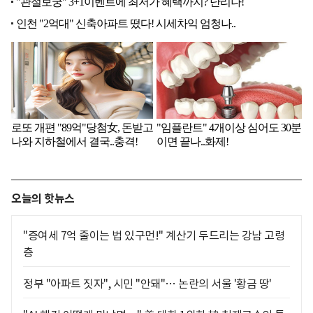
오늘의 핫뉴스
"증여세 7억 줄이는 법 있구먼!" 계산기 두드리는 강남 고령
층
정부 "아파트 짓자", 시민 "안돼"… 논란의 서울 '황금 땅'