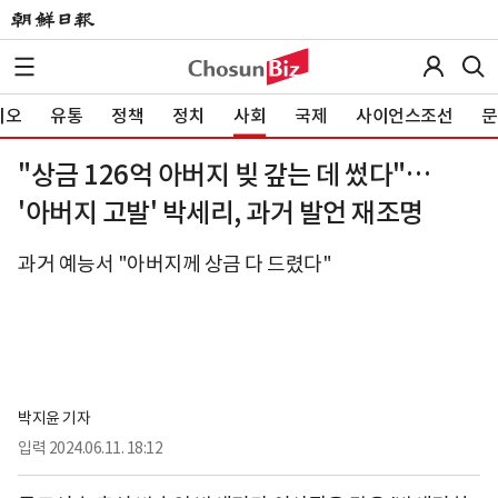
이오
유통
정책
정치
사회
국제
사이언스조선
문
"상금 126억 아버지 빚 갚는 데 썼다"…
'아버지 고발' 박세리, 과거 발언 재조명
과거 예능서 "아버지께 상금 다 드렸다"
박지윤 기자
입력
2024.06.11. 18:12