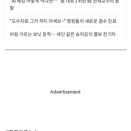
"AI 해킹 어떻게 막냐면…" 美 대회 1위한 韓 천재교수의 통
찰
"도수치료 그거 하지 마세요~" 병원들의 새로운 꼼수 진료
바람 가르는 보닛 장착… 세단 같은 승차감의 볼보 전기차