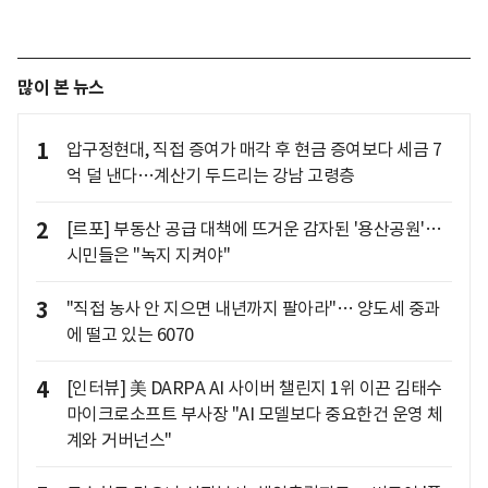
많이 본 뉴스
1
압구정현대, 직접 증여가 매각 후 현금 증여보다 세금 7
억 덜 낸다…계산기 두드리는 강남 고령층
2
[르포] 부동산 공급 대책에 뜨거운 감자된 '용산공원'…
시민들은 "녹지 지켜야"
3
"직접 농사 안 지으면 내년까지 팔아라"… 양도세 중과
에 떨고 있는 6070
4
[인터뷰] 美 DARPA AI 사이버 챌린지 1위 이끈 김태수
마이크로소프트 부사장 "AI 모델보다 중요한건 운영 체
계와 거버넌스"