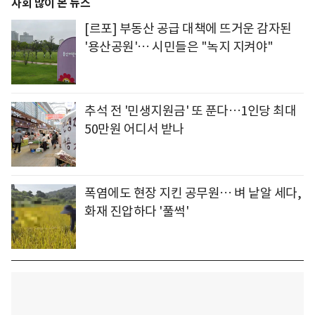
사회 많이 본 뉴스
[르포] 부동산 공급 대책에 뜨거운 감자된
'용산공원'… 시민들은 "녹지 지켜야"
추석 전 '민생지원금' 또 푼다…1인당 최대
50만원 어디서 받나
폭염에도 현장 지킨 공무원… 벼 낱알 세다,
화재 진압하다 '풀썩'