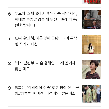
6
부모와 12세·8세 자녀 일가족 사망 사건,
아내는 속옷만 입은 채 투신…살해 의혹?
(실화탐사대)
7
63세 황신혜, 여름 맞이 근황…나이 무색
한 꾸러기 패션
8
'의사 남편♥' 재혼 윤해영, 55세 믿기지
않는 미모
9
양희은, '각막이식 수술' 후 지팡이 짚은 근
황..'암투병' 박미선·이성미와 '밝은미소'