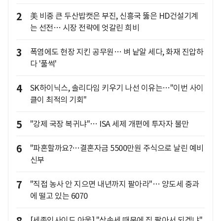
2
美 비중 큰 두산밥캣은 부진, 신흥국 뚫은 HD건설기계
는 선전… 시장 전략에 엇갈린 희비
3
폭염에도 현장 지킨 공무원… 벼 낱알 세다, 화재 진압하
다 '풀썩'
4
SK하이닉스, 솔리다임 키우기 나선 이유는…"이번 사이
클이 최적의 기회"
5
"강제 국장 복귀냐"… ISA 세제 개편에 투자자 불만
6
"파혼할까요?…결혼자금 5500만원 주식으로 날린 예비
신부
7
"직접 농사 안 지으면 내년까지 팔아라"… 양도세 중과
에 떨고 있는 6070
[세종인사이드 아웃] "상속세 때문에 집 팔아서 되겠냐"