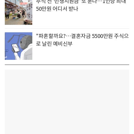
추석 전 '민생지원금' 또 푼다…1인당 최대
50만원 어디서 받나
"파혼할까요?…결혼자금 5500만원 주식으
로 날린 예비신부