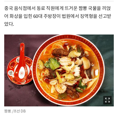
중국 음식점에서 동료 직원에게 뜨거운 짬뽕 국물을 끼얹
어 화상을 입힌 60대 주방장이 법원에서 징역형을 선고받
았다.
짬뽕. /조선 DB