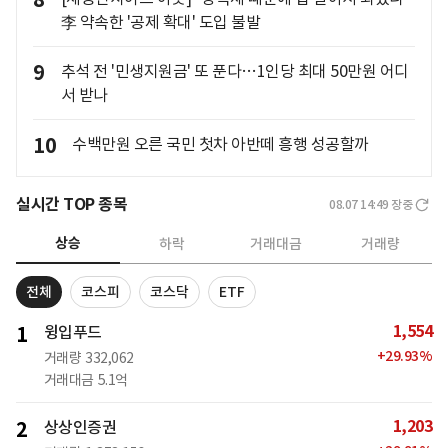
8
李 약속한 '공제 확대' 도입 불발
9
추석 전 '민생지원금' 또 푼다…1인당 최대 50만원 어디
서 받나
10
수백만원 오른 국민 첫차 아반떼 흥행 성공할까
실시간 TOP 종목
08.07 14:49
장중
상승
하락
거래대금
거래량
전체
코스피
코스닥
ETF
1,554
1
윙입푸드
+
29.93
%
거래량
332,062
거래대금
5.1억
1,203
2
상상인증권