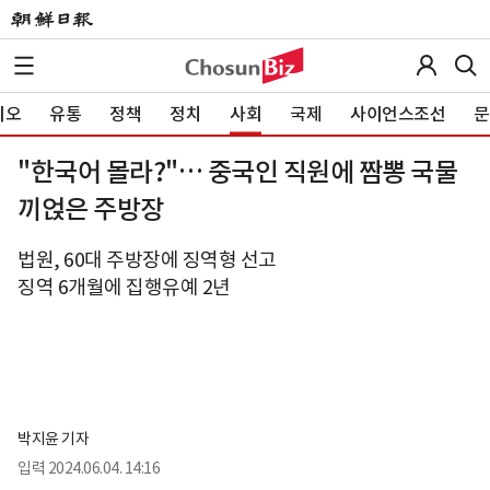
이오
유통
정책
정치
사회
국제
사이언스조선
문
"한국어 몰라?"… 중국인 직원에 짬뽕 국물
끼얹은 주방장
법원, 60대 주방장에 징역형 선고
징역 6개월에 집행유예 2년
박지윤 기자
입력
2024.06.04. 14:16