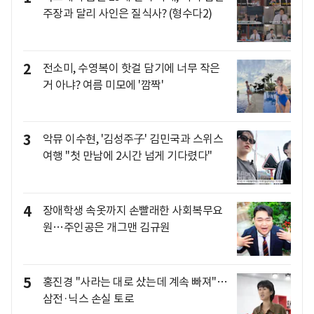
주장과 달리 사인은 질식사? (형수다2)
2
전소미, 수영복이 핫걸 담기에 너무 작은
거 아냐? 여름 미모에 '깜짝'
3
악뮤 이수현, '김성주子' 김민국과 스위스
여행 "첫 만남에 2시간 넘게 기다렸다"
4
장애학생 속옷까지 손빨래한 사회복무요
원…주인공은 개그맨 김규원
5
홍진경 "사라는 대로 샀는데 계속 빠져"…
삼전·닉스 손실 토로