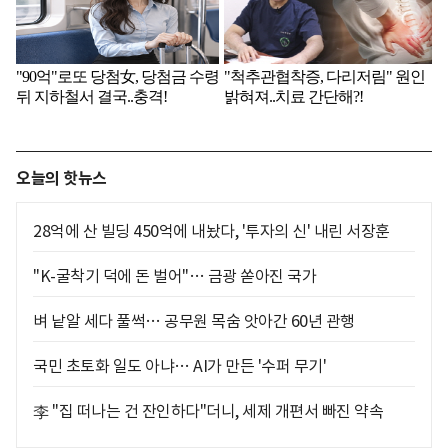
오늘의 핫뉴스
28억에 산 빌딩 450억에 내놨다, '투자의 신' 내린 서장훈
"K-굴착기 덕에 돈 벌어"… 금광 쏟아진 국가
벼 낱알 세다 풀썩… 공무원 목숨 앗아간 60년 관행
국민 초토화 일도 아냐… AI가 만든 '수퍼 무기'
李 "집 떠나는 건 잔인하다"더니, 세제 개편서 빠진 약속