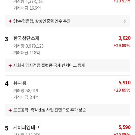
+
29.91
%
거래량
1,378,156
거래대금
16.6억
Sh수협은행, 상상인증권 인수 추진
3,020
3
한국첨단소재
+
29.89
%
거래량
3,979,123
거래대금
118억
자회사 양자검증 플랫폼 국제 벤치마크 등재
5,910
4
유니켐
+
29.89
%
거래량
58,019
거래대금
3.4억
로봇공학·촉각센싱 사업 진행으로 주가 상승
5,590
5
케이피엠테크
+
29.85
%