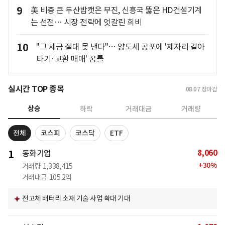
9
美 비중 큰 두산밥캣은 부진, 신흥국 뚫은 HD건설기계
는 선전… 시장 전략에 엇갈린 희비
10
"그 세금 절대 못 낸다"… 양도세 공포에 '제자리 갈아
타기·교환 매매' 꿈틀
실시간 TOP 종목
08.07
장마감
상승
하락
거래대금
거래량
전체
코스피
코스닥
ETF
8,060
1
동화기업
+
30
%
거래량
1,338,415
거래대금
105.2억
전고체 배터리 소재 기술 사업 확대 기대