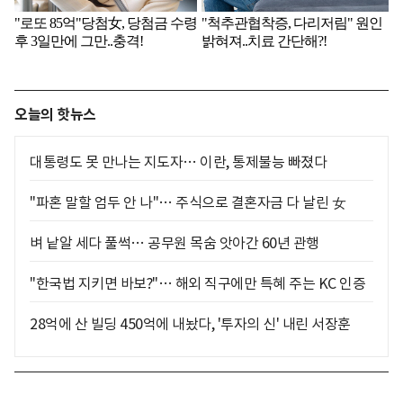
오늘의 핫뉴스
대통령도 못 만나는 지도자… 이란, 통제불능 빠졌다
"파혼 말할 엄두 안 나"… 주식으로 결혼자금 다 날린 女
벼 낱알 세다 풀썩… 공무원 목숨 앗아간 60년 관행
"한국법 지키면 바보?"… 해외 직구에만 특혜 주는 KC 인증
28억에 산 빌딩 450억에 내놨다, '투자의 신' 내린 서장훈