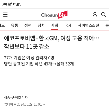
이오
유통
정책
정치
사회
국제
사이언스조선
문
에코프로비엠·한국GM, 여성 고용 적어…
작년보다 11곳 감소
27개 기업은 여성 관리자 0명
명단 공표된 기업 작년 43개→올해 32개
세종=손덕호 기자
업데이트
2024.05.29. 15:01