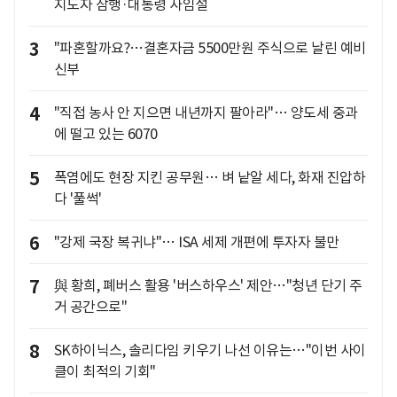
지도자 잠행·대통령 사임설
3
"파혼할까요?…결혼자금 5500만원 주식으로 날린 예비
신부
4
"직접 농사 안 지으면 내년까지 팔아라"… 양도세 중과
에 떨고 있는 6070
5
폭염에도 현장 지킨 공무원… 벼 낱알 세다, 화재 진압하
다 '풀썩'
6
"강제 국장 복귀냐"… ISA 세제 개편에 투자자 불만
7
與 황희, 폐버스 활용 '버스하우스' 제안…"청년 단기 주
거 공간으로"
8
SK하이닉스, 솔리다임 키우기 나선 이유는…"이번 사이
클이 최적의 기회"