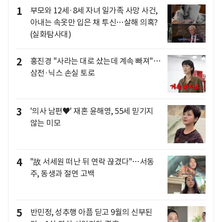
1
부모와 12세·8세 자녀 일가족 사망 사건,
아내는 속옷만 입은 채 투신…살해 의혹?
(실화탐사대)
2
홍진경 "사라는 대로 샀는데 계속 빠져"…
삼전·닉스 손실 토로
3
'의사 남편♥' 재혼 윤해영, 55세 믿기지
않는 미모
4
"故 서세원 떠난 뒤 연락 끊겼다"…서동
주, 동생과 절연 고백
5
반민정, 성추행 아픔 딛고 9월의 신부된