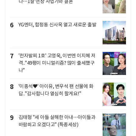
다…1살 연상 사업가와 결혼
6
YG엔터, 합정동 신사옥 열고 새로운 출발
7
'전자발찌 1호' 고영욱, 이번엔 이지혜 저
격.."49평이 미니멀리즘? 많이 출세했구
나"
8
'이종석♥' 아이유, 변우석 팬 선물에 화
답.."감사합니다 열심히 할게요!"
9
김태형 "세 아들 살해한 아내…아이들과
바람쐬고 오겠다고" (특종세상)