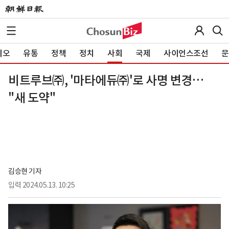
이오
유통
정책
정치
사회
국제
사이언스조선
문
비트루브㈜, '마타에듀㈜'로 사명 변경…
"새 도약"
김승현 기자
입력
2024.05.13. 10:25