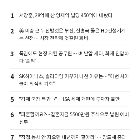
1
서장훈, 28억에 산 양재역 빌딩 450억에 내놨다
2
美 비중 큰 두산밥캣은 부진, 신흥국 뚫은 HD건설기계
는 선전… 시장 전략에 엇갈린 희비
3
폭염에도 현장 지킨 공무원… 벼 낱알 세다, 화재 진압하
다 '풀썩'
4
SK하이닉스, 솔리다임 키우기 나선 이유는…"이번 사이
클이 최적의 기회"
5
"강제 국장 복귀냐"… ISA 세제 개편에 투자자 불만
6
"파혼할까요?…결혼자금 5500만원 주식으로 날린 예비
신부
7
"직접 농사 안 지으면 내년까지 팔아라"… 양도세 중과