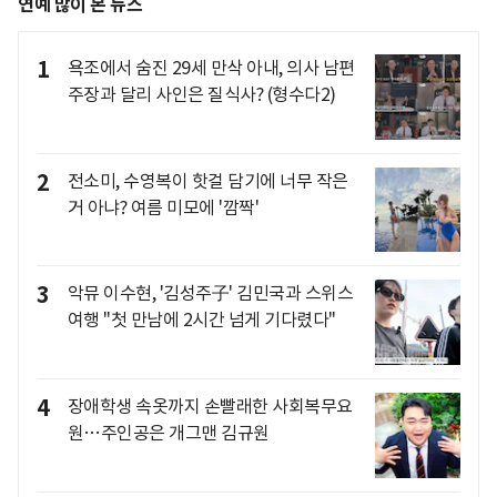
연예 많이 본 뉴스
1
욕조에서 숨진 29세 만삭 아내, 의사 남편
주장과 달리 사인은 질식사? (형수다2)
2
전소미, 수영복이 핫걸 담기에 너무 작은
거 아냐? 여름 미모에 '깜짝'
3
악뮤 이수현, '김성주子' 김민국과 스위스
여행 "첫 만남에 2시간 넘게 기다렸다"
4
장애학생 속옷까지 손빨래한 사회복무요
원…주인공은 개그맨 김규원