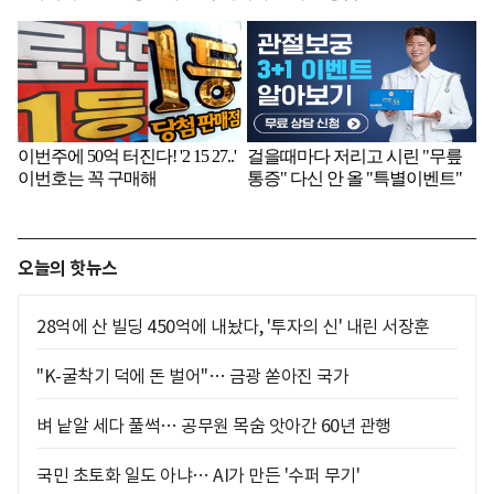
오늘의 핫뉴스
28억에 산 빌딩 450억에 내놨다, '투자의 신' 내린 서장훈
"K-굴착기 덕에 돈 벌어"… 금광 쏟아진 국가
벼 낱알 세다 풀썩… 공무원 목숨 앗아간 60년 관행
국민 초토화 일도 아냐… AI가 만든 '수퍼 무기'