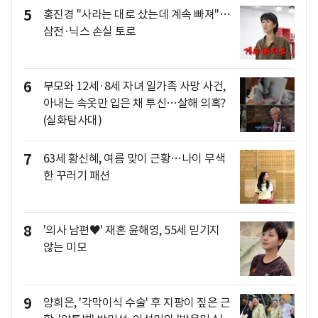
5
홍진경 "사라는 대로 샀는데 계속 빠져"…
삼전·닉스 손실 토로
6
부모와 12세·8세 자녀 일가족 사망 사건,
아내는 속옷만 입은 채 투신…살해 의혹?
(실화탐사대)
7
63세 황신혜, 여름 맞이 근황…나이 무색
한 꾸러기 패션
8
'의사 남편♥' 재혼 윤해영, 55세 믿기지
않는 미모
9
양희은, '각막이식 수술' 후 지팡이 짚은 근