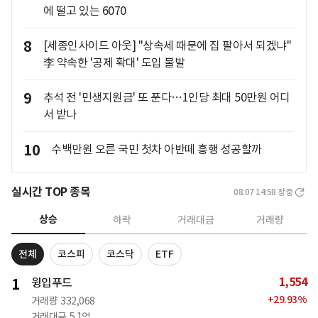
에 떨고 있는 6070
8
[세종인사이드 아웃] "상속세 때문에 집 팔아서 되겠냐"
李 약속한 '공제 확대' 도입 불발
9
추석 전 '민생지원금' 또 푼다…1인당 최대 50만원 어디
서 받나
10
수백만원 오른 국민 첫차 아반떼 흥행 성공할까
실시간 TOP 종목
08.07 14:58
장중
상승
하락
거래대금
거래량
전체
코스피
코스닥
ETF
1,554
1
윙입푸드
+
29.93
%
거래량
332,068
거래대금
5.1억