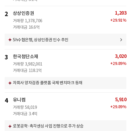
1,203
2
상상인증권
+
29.91
%
거래량
1,378,706
거래대금
16.6억
Sh수협은행, 상상인증권 인수 추진
3,020
3
한국첨단소재
+
29.89
%
거래량
3,982,001
거래대금
118.1억
자회사 양자검증 플랫폼 국제 벤치마크 등재
5,910
4
유니켐
+
29.89
%
거래량
58,019
거래대금
3.4억
로봇공학·촉각센싱 사업 진행으로 주가 상승