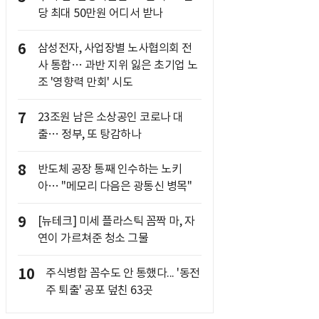
당 최대 50만원 어디서 받나
6
삼성전자, 사업장별 노사협의회 전
사 통합… 과반 지위 잃은 초기업 노
조 '영향력 만회' 시도
7
23조원 남은 소상공인 코로나 대
출… 정부, 또 탕감하나
8
반도체 공장 통째 인수하는 노키
아… "메모리 다음은 광통신 병목"
9
[뉴테크] 미세 플라스틱 꼼짝 마, 자
연이 가르쳐준 청소 그물
10
주식병합 꼼수도 안 통했다... '동전
주 퇴출' 공포 덮친 63곳