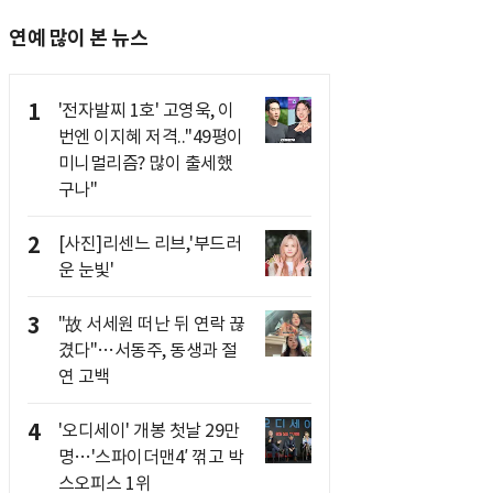
연예 많이 본 뉴스
1
'전자발찌 1호' 고영욱, 이
번엔 이지혜 저격.."49평이
미니멀리즘? 많이 출세했
구나"
2
[사진]리센느 리브,'부드러
운 눈빛'
3
"故 서세원 떠난 뒤 연락 끊
겼다"…서동주, 동생과 절
연 고백
4
'오디세이' 개봉 첫날 29만
명…'스파이더맨4′ 꺾고 박
스오피스 1위