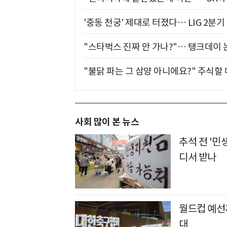
'중동 천궁' 제대로 터졌다… LIG 2분
"스타벅스 진짜 안 가나?"… 탱크데이 
"불닭 파는 그 삼양 아니에요?" 주식할
사회 많이 본 뉴스
추석 전 '민
디서 받나
월드컵 예선
대