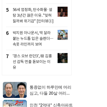
5
56세 엄정화, 탄수화물·설
탕 3년간 끊은 이유.."잊혀
질까봐 위기감" [인터뷰③]
6
박지원 아나운서, 딱 달라
붙는 누드톱 입은 슬렌더…
속옷 라인까지 보여
7
'갱스 오브 런던3', 韓 김홍
선 감독 연출 돋보이는 이
유