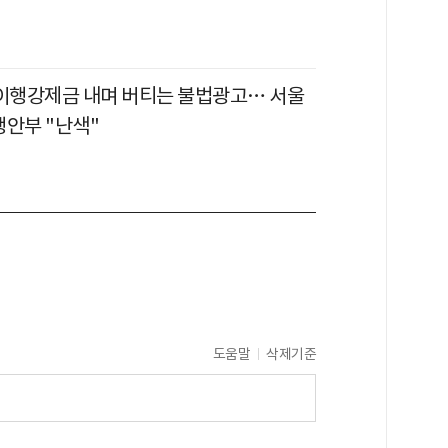
 이행강제금 내며 버티는 불법광고… 서울
 행안부 "난색"
도움말
삭제기준