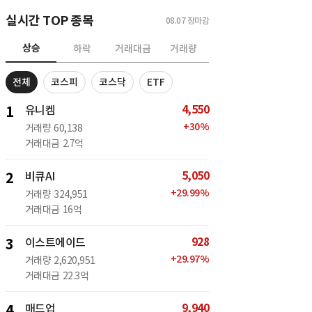
실시간 TOP 종목
08.07
장마감
상승
하락
거래대금
거래량
전체
코스피
코스닥
ETF
4,550
1
유니켐
+
30
%
거래량
60,138
거래대금
2.7억
5,050
2
비큐AI
+
29.99
%
거래량
324,951
거래대금
16억
928
3
이스트에이드
+
29.97
%
거래량
2,620,951
거래대금
22.3억
9,940
4
매드업