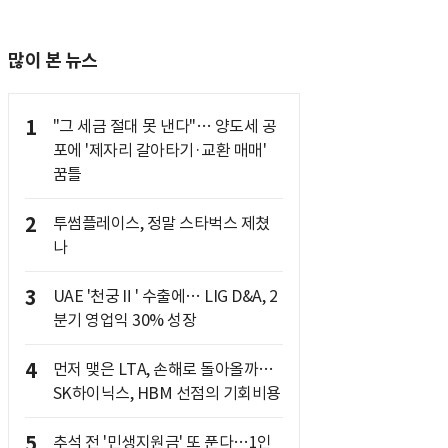
많이 본 뉴스
1
"그 세금 절대 못 낸다"… 양도세 공
포에 '제자리 갈아타기·교환 매매'
꿈틀
2
투썸플레이스, 정말 스타벅스 제쳤
나
3
UAE '천궁Ⅱ' 수출에… LIG D&A, 2
분기 영업익 30% 성장
4
먼저 맺은 LTA, 손해로 돌아올까…
SK하이닉스, HBM 선점의 기회비용
5
추석 전 '민생지원금' 또 푼다…1인