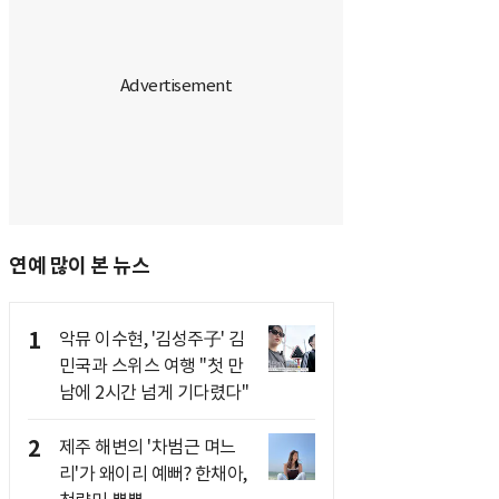
연예 많이 본 뉴스
1
악뮤 이수현, '김성주子' 김
민국과 스위스 여행 "첫 만
남에 2시간 넘게 기다렸다"
2
제주 해변의 '차범근 며느
리'가 왜이리 예뻐? 한채아,