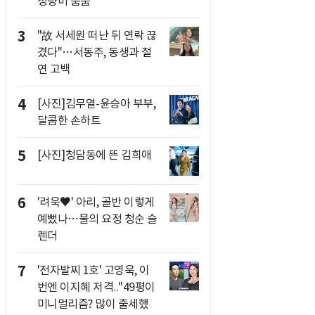
청량미 뿜뿜
3
"故 서세원 떠난 뒤 연락 끊
겼다"…서동주, 동생과 절
연 고백
4
[사진]김무열-윤승아 부부,
달콤한 손하트
5
[사진]청담동에 뜬 김희애
6
'려욱♥' 아리, 골반 이렇게
예뻤나…물의 요정 청순 슬
렌더
7
'전자발찌 1호' 고영욱, 이
번엔 이지혜 저격.."49평이
미니멀리즘? 많이 출세했