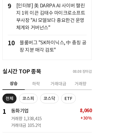
9
[인터뷰] 美 DARPA AI 사이버 챌린
지 1위 이끈 김태수 마이크로소프트
부사장 "AI 모델보다 중요한건 운영
체계와 거버넌스"
10
블룸버그 "SK하이닉스, 中 충칭 공
장 지분 매각 검토"
실시간 TOP 종목
08.08
장마감
상승
하락
거래대금
거래량
전체
코스피
코스닥
ETF
8,060
1
동화기업
+
30
%
거래량
1,338,415
거래대금
105.2억