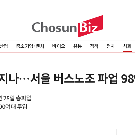
산업
중소기업·벤처
바이오
유통
정책
정치
사회
지나…서울 버스노조 파업 98
면 28일 총파업
00여대 투입