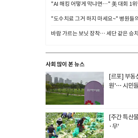
"AI 해킹 어떻게 막냐면…" 美 대회 1
"도수치료 그거 하지 마세요~" 병원들
바람 가르는 보닛 장착… 세단 같은 승
사회 많이 본 뉴스
[르포] 부동
원'… 시민들
[주간 특산
·무'