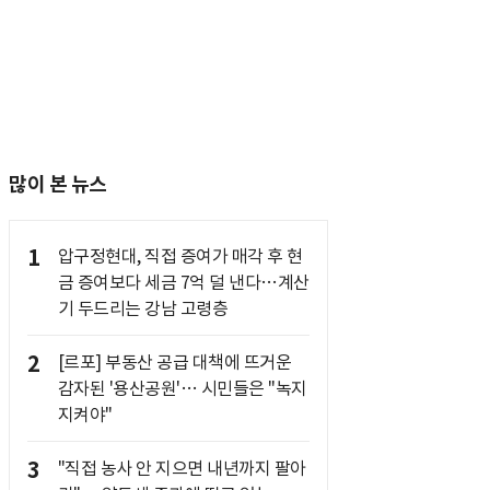
많이 본 뉴스
1
압구정현대, 직접 증여가 매각 후 현
금 증여보다 세금 7억 덜 낸다…계산
기 두드리는 강남 고령층
2
[르포] 부동산 공급 대책에 뜨거운
감자된 '용산공원'… 시민들은 "녹지
지켜야"
3
"직접 농사 안 지으면 내년까지 팔아