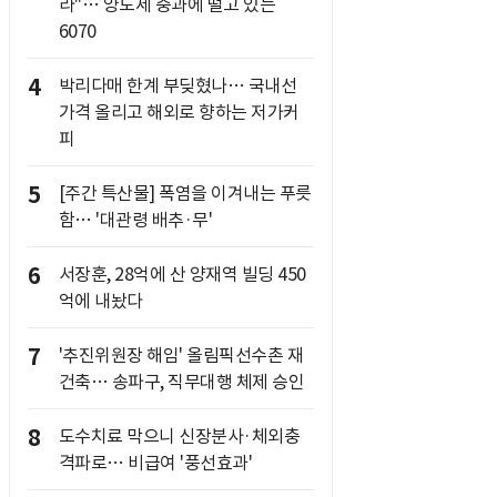
라"… 양도세 중과에 떨고 있는
6070
4
박리다매 한계 부딪혔나… 국내선
가격 올리고 해외로 향하는 저가커
피
5
[주간 특산물] 폭염을 이겨내는 푸릇
함… '대관령 배추·무'
6
서장훈, 28억에 산 양재역 빌딩 450
억에 내놨다
7
'추진위원장 해임' 올림픽선수촌 재
건축… 송파구, 직무대행 체제 승인
8
도수치료 막으니 신장분사·체외충
격파로… 비급여 '풍선효과'