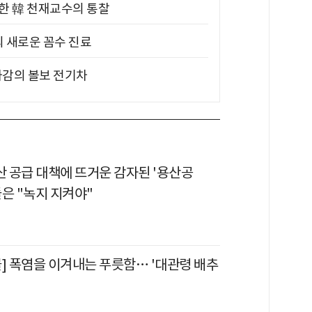
위한 韓 천재교수의 통찰
의 새로운 꼼수 진료
차감의 볼보 전기차
산 공급 대책에 뜨거운 감자된 '용산공
은 "녹지 지켜야"
물] 폭염을 이겨내는 푸릇함… '대관령 배추