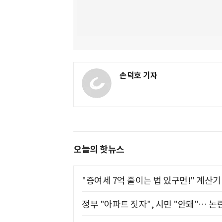
손덕호 기자
오늘의 핫뉴스
"증여세 7억 줄이는 법 있구먼!" 계산
정부 "아파트 짓자", 시민 "안돼"… 논란