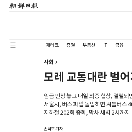
재테크
증권
부동산
IT
금융
사회
모레 교통대란 벌어
임금 인상 놓고 내일 최종 협상, 결렬되
서울시, 버스 파업 돌입하면 셔틀버스 4
지하철 202회 증회, 막차 새벽 2시까지
손덕호 기자