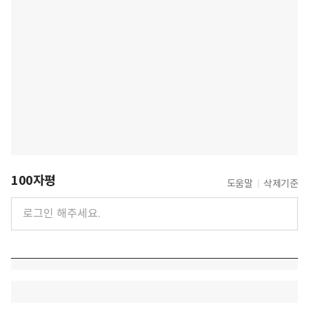
100자평
도움말
삭제기준