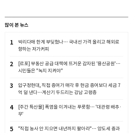
많이 본 뉴스
1
박리다매 한계 부딪혔나… 국내선 가격 올리고 해외로
향하는 저가커피
2
[르포] 부동산 공급 대책에 뜨거운 감자된 '용산공원'…
시민들은 "녹지 지켜야"
3
압구정현대, 직접 증여가 매각 후 현금 증여보다 세금 7
억 덜 낸다…계산기 두드리는 강남 고령층
4
[주간 특산물] 폭염을 이겨내는 푸릇함… '대관령 배추·
무'
5
"직접 농사 안 지으면 내년까지 팔아라"… 양도세 중과