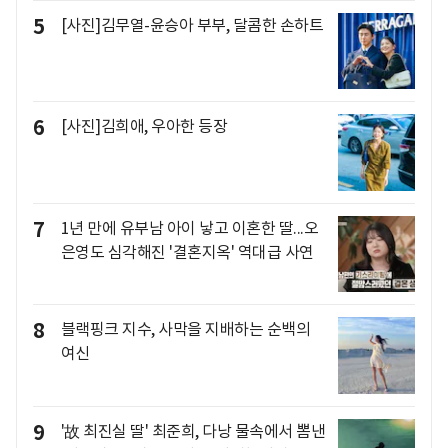
5
[사진]김무열-윤승아 부부, 달콤한 손하트
6
[사진]김희애, 우아한 등장
7
1년 만에 유부남 아이 낳고 이혼한 딸...오
은영도 심각해진 '결혼지옥' 역대급 사연
8
블랙핑크 지수, 사막을 지배하는 순백의
여신
9
'故 최진실 딸' 최준희, 다낭 물속에서 뽐낸