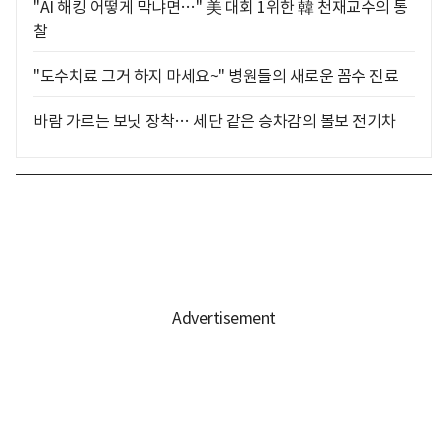
"AI 해킹 어떻게 막냐면…" 美 대회 1위한 韓 천재교수의 통
찰
"도수치료 그거 하지 마세요~" 병원들의 새로운 꼼수 진료
바람 가르는 보닛 장착… 세단 같은 승차감의 볼보 전기차