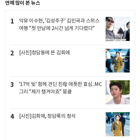
연예 많이 본 뉴스
1
악뮤 이수현, '김성주子' 김민국과 스위스
여행 "첫 만남에 2시간 넘게 기다렸다"
2
[사진]청담동에 뜬 김희애
3
'17억 빚' 함께 견딘 친母 애틋한 효심..MC
그리 "제가 챙겨야죠" 뭉클
4
[사진]김희애, 청담룩의 정석