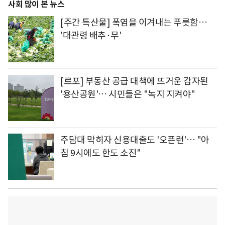
사회 많이 본 뉴스
[주간 특산물] 폭염을 이겨내는 푸릇함…
'대관령 배추·무'
[르포] 부동산 공급 대책에 뜨거운 감자된
'용산공원'… 시민들은 "녹지 지켜야"
주담대 막히자 신용대출도 '오픈런'… "아
침 9시에도 한도 소진"