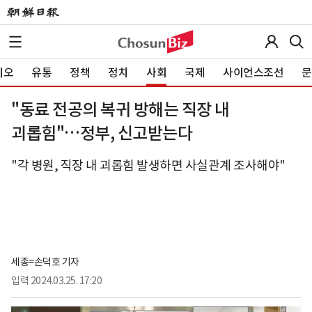
이오
유통
정책
정치
사회
국제
사이언스조선
문
"동료 전공의 복귀 방해는 직장 내
괴롭힘"…정부, 신고받는다
"각 병원, 직장 내 괴롭힘 발생하면 사실관계 조사해야"
세종=손덕호 기자
입력
2024.03.25. 17:20