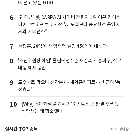
에 떨고 있는 6070
6
[인터뷰] 美 DARPA AI 사이버 챌린지 1위 이끈 김태수
마이크로소프트 부사장 "AI 모델보다 중요한건 운영 체
계와 거버넌스"
7
서장훈, 28억에 산 양재역 빌딩 450억에 내놨다
8
'추진위원장 해임' 올림픽선수촌 재건축… 송파구, 직무
대행 체제 승인
9
도수치료 막으니 신장분사·체외충격파로… 비급여 '풍
선효과'
10
[Why] 네이처셀 줄기세포 '조인트스템' 판결 후폭풍…
식약처는 왜 항소했나
실시간 TOP 종목
08.09
장마감