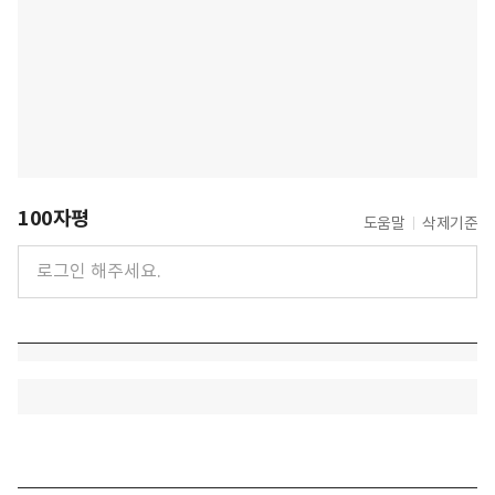
100자평
도움말
삭제기준