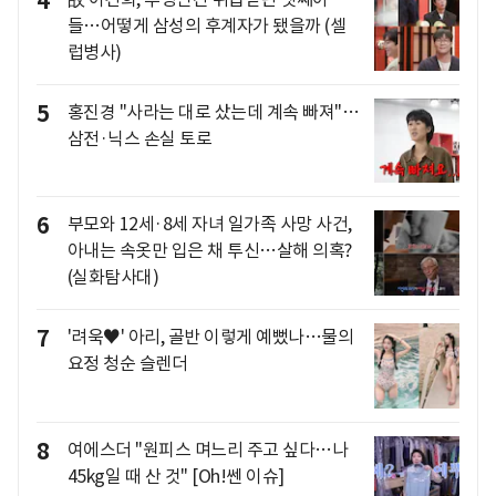
4
들…어떻게 삼성의 후계자가 됐을까 (셀
럽병사)
5
홍진경 "사라는 대로 샀는데 계속 빠져"…
삼전·닉스 손실 토로
6
부모와 12세·8세 자녀 일가족 사망 사건,
아내는 속옷만 입은 채 투신…살해 의혹?
(실화탐사대)
7
'려욱♥' 아리, 골반 이렇게 예뻤나…물의
요정 청순 슬렌더
8
여에스더 "원피스 며느리 주고 싶다…나
45kg일 때 산 것" [Oh!쎈 이슈]