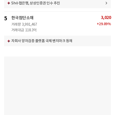
Sh수협은행, 상상인증권 인수 추진
3,020
5
한국첨단소재
+
29.89
%
거래량
3,991,467
거래대금
118.3억
자회사 양자검증 플랫폼 국제 벤치마크 등재