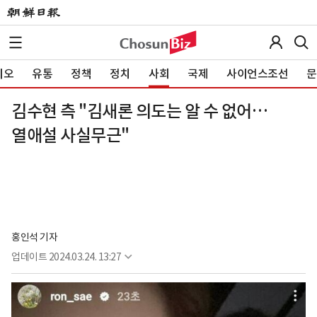
이오
유통
정책
정치
사회
국제
사이언스조선
문
김수현 측 "김새론 의도는 알 수 없어…
열애설 사실무근"
홍인석 기자
업데이트
2024.03.24. 13:27