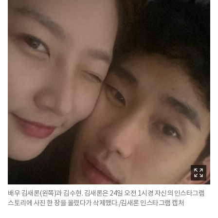
배우 김새론(왼쪽)과 김수현. 김새론은 24일 오전 1시경 자신의 인스타그램
스토리에 사진 한 장을 올렸다가 삭제했다./김새론 인스타그램 캡처