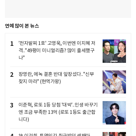
연예 많이 본 뉴스
1
'전자발찌 1호' 고영욱, 이번엔 이지혜 저
격.."49평이 미니멀리즘? 많이 출세했구
나"
2
장영란, 에녹 결혼 반대 앞장섰다.."신부
찾지 마라" (현역가왕)
3
이준혁, 로또 1등 당첨 '대박'..인생 바꾸기
엔 조금 부족한 13억 (로또 1등도 출근합
니다)
故 이건희, 투명인간 취급받던 셋째아