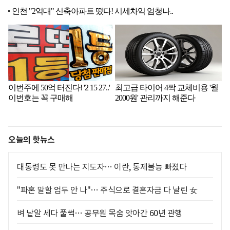
오늘의 핫뉴스
대통령도 못 만나는 지도자… 이란, 통제불능 빠졌다
"파혼 말할 엄두 안 나"… 주식으로 결혼자금 다 날린 女
벼 낱알 세다 풀썩… 공무원 목숨 앗아간 60년 관행