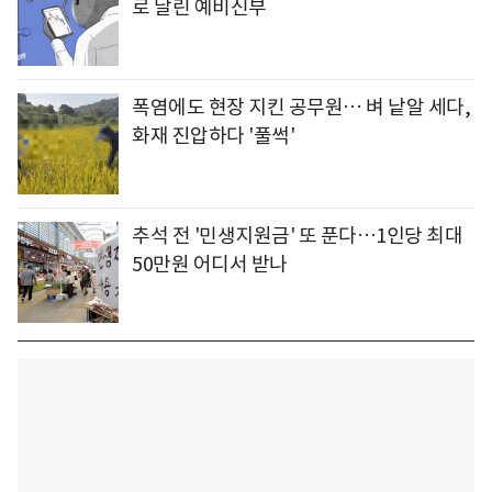
로 날린 예비신부
폭염에도 현장 지킨 공무원… 벼 낱알 세다,
화재 진압하다 '풀썩'
추석 전 '민생지원금' 또 푼다…1인당 최대
50만원 어디서 받나