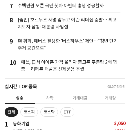
7
수백만원 오른 국민 첫차 아반떼 흥행 성공할까
8
[줌인] 호르무즈 서명 앞두고 이란 리더십 증발… 최고
지도자 잠행·대통령 사임설
9
與 황희, 폐버스 활용한 '버스하우스' 제안…"청년 단기
주거 공간으로"
10
애플, 日서 아이폰 가격 올리자 중고폰 주문량 2배 껑
충… 리퍼폰 패널은 신제품용 추월
실시간 TOP 종목
08.07
장마감
상승
하락
거래대금
거래량
전체
코스피
코스닥
ETF
8,060
1
동화기업