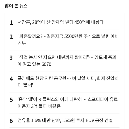
많이 본 뉴스
1
서장훈, 28억에 산 양재역 빌딩 450억에 내놨다
2
"파혼할까요?…결혼자금 5500만원 주식으로 날린 예비
신부
3
"직접 농사 안 지으면 내년까지 팔아라"… 양도세 중과
에 떨고 있는 6070
4
폭염에도 현장 지킨 공무원… 벼 낱알 세다, 화재 진압하
다 '풀썩'
5
'음악 앱'이 넷플릭스와 어깨 나란히… 스포티파이 유료
이용자 3억 돌파 비결은
6
점유율 1.6% 대만 난야, 15조원 투자 EUV 공장 건설