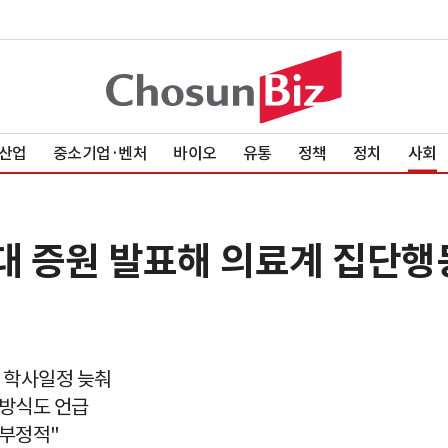
산업
중소기업·벤처
바이오
유통
정책
정치
사회
대 증원 발표해 의료계 집단행
 학사일정 늦춰
 방식도 언급
 부정적"