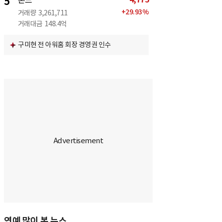
5
본느
+
29.93
%
거래량
3,261,711
거래대금
148.4억
구미현 전 아워홈 회장 경영권 인수
연예 많이 본 뉴스