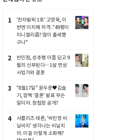
1
'전자발찌 1호' 고영욱, 이
번엔 이지혜 저격.."49평이
미니멀리즘? 많이 출세했
구나"
2
반민정, 성추행 아픔 딛고 9
월의 신부된다…1살 연상
사업가와 결혼
3
"8월17일" 윤두준♥김슬
기, 깜짝 '결혼' 발표 무슨
일이야..청첩장 공개?
4
샤를리즈 테론, '박진영 비
닐바지' 생각나는 비닐치
마..이걸 이렇게 소화해?