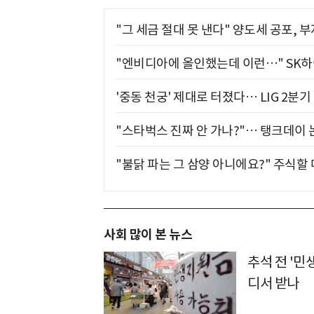
"그 세금 절대 못 낸다" 양도세 공포, 
"엔비디아에 올인했는데 이런…" SK
'중동 천궁' 제대로 터졌다… LIG 2분
"스타벅스 진짜 안 가나?"… 탱크데이 
"불닭 파는 그 삼양 아니에요?" 주식할
사회 많이 본 뉴스
추석 전 '민
디서 받나