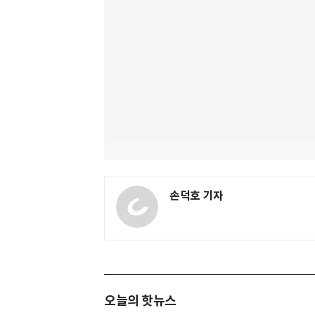
손덕호 기자
오늘의 핫뉴스