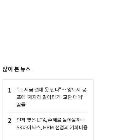
많이 본 뉴스
1
"그 세금 절대 못 낸다"… 양도세 공
포에 '제자리 갈아타기·교환 매매'
꿈틀
2
먼저 맺은 LTA, 손해로 돌아올까…
SK하이닉스, HBM 선점의 기회비용