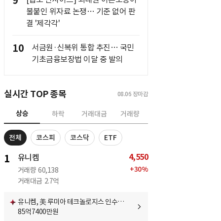
9
불붙인 위자료 논쟁… 기준 없어 판
결 '제각각'
10
서금원·신복위 통합 추진… 국민
기초금융보장법 이달 중 발의
실시간 TOP 종목
08.06
장마감
상승
하락
거래대금
거래량
전체
코스피
코스닥
ETF
4,550
1
유니켐
+
30
%
거래량
60,138
거래대금
2.7억
유니켐, 美 루미아 테크놀로지스 인수…
85억7400만원