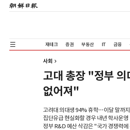
재테크
증권
부동산
IT
금융
사회
고대 총장 "정부 의
없어져"
고려대 의대생 94% 휴학…이달 말까지
집단유급 현실화할 경우 내년 학사운영
정부 R&D 예산 삭감은 "국가 경쟁력에