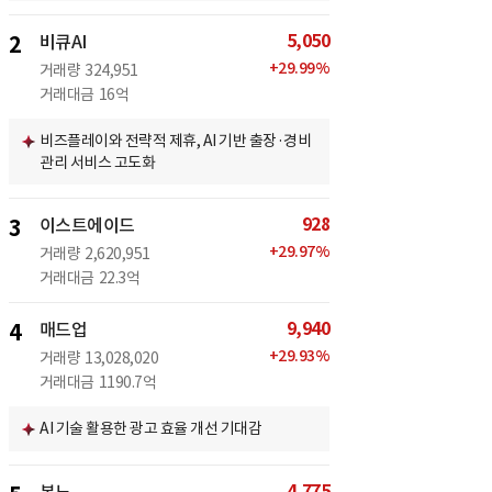
5,050
2
비큐AI
+
29.99
%
거래량
324,951
거래대금
16억
비즈플레이와 전략적 제휴, AI 기반 출장·경비
관리 서비스 고도화
928
3
이스트에이드
+
29.97
%
거래량
2,620,951
거래대금
22.3억
9,940
4
매드업
+
29.93
%
거래량
13,028,020
거래대금
1190.7억
AI 기술 활용한 광고 효율 개선 기대감
4,775