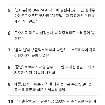
5
[인터뷰] 美 DARPA AI 사이버 챌린지 1위 이끈 김태수
마이크로소프트 부사장 "AI 모델보다 중요한건 운영 체
계와 거버넌스"
6
도수치료 막으니 신장분사·체외충격파로… 비급여 '풍
선효과'
7
'음악 앱'이 넷플릭스와 어깨 나란히… 스포티파이 유료
이용자 3억 돌파 비결은
8
[줌인] 호르무즈 서명 앞두고 이란 리더십 증발… 최고
지도자 잠행·대통령 사임설
9
애플, 日서 아이폰 가격 올리자 중고폰 주문량 2배 껑
충… 리퍼폰 패널은 신제품용 추월
10
"파혼할까요?…결혼자금 5500만원 주식으로 날린 예