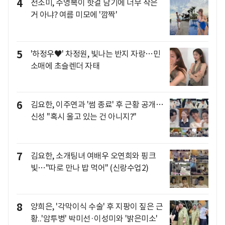
4
전소미, 수영복이 핫걸 담기에 너무 작은
거 아냐? 여름 미모에 '깜짝'
5
'하정우♥' 차정원, 빛나는 반지 자랑…민
소매에 초슬렌더 자태
6
김요한, 이주연과 '썸 종료' 후 근황 공개…
신성 "혹시 울고 있는 건 아니지?"
7
김요한, 소개팅녀 여배우 오연희와 핑크
빛…"따로 만나 밥 먹어" (신랑수업2)
8
양희은, '각막이식 수술' 후 지팡이 짚은 근
황..'암투병' 박미선·이성미와 '밝은미소'