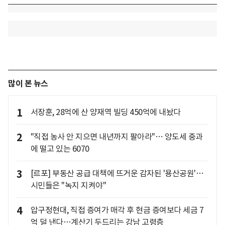
많이 본 뉴스
1
서장훈, 28억에 산 양재역 빌딩 450억에 내놨다
2
"직접 농사 안 지으면 내년까지 팔아라"… 양도세 중과
에 떨고 있는 6070
3
[르포] 부동산 공급 대책에 뜨거운 감자된 '용산공원'…
시민들은 "녹지 지켜야"
4
압구정현대, 직접 증여가 매각 후 현금 증여보다 세금 7
억 덜 낸다…계산기 두드리는 강남 고령층