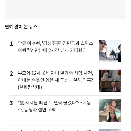
연예 많이 본 뉴스
1
악뮤 이수현, '김성주子' 김민국과 스위스
여행 "첫 만남에 2시간 넘게 기다렸다"
2
부모와 12세·8세 자녀 일가족 사망 사건,
아내는 속옷만 입은 채 투신…살해 의혹?
(실화탐사대)
3
"故 서세원 떠난 뒤 연락 끊겼다"…서동
주, 동생과 절연 고백