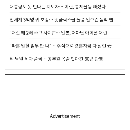
대통령도 못 만나는 지도자… 이란, 통제불능 빠졌다
전세계 3억명 귀 호강… 넷플릭스급 돌풍 일으킨 음악 앱
"저걸 왜 2배 주고 사지?"… 일본, 때아닌 아이폰 대란
"파혼 말할 엄두 안 나"… 주식으로 결혼자금 다 날린 女
벼 낱알 세다 풀썩… 공무원 목숨 앗아간 60년 관행