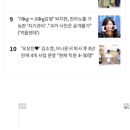
9
'78kg→-30kg감량' 박지현, 전라노출 가
능한 '자기관리'.."과거 사진은 공개불가"
('먹을텐데')
10
'오상진♥' 김소영, 아나운서 퇴사 후 8년
만에 4개 사업 운영 "현재 직원 4~50명"
개인정보처리방침
앱설치(Android)