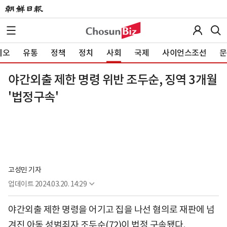
이오
유통
정책
정치
사회
국제
사이언스조선
문
야간외출 제한 명령 위반 조두순, 징역 3개월
'법정구속'
고성민 기자
업데이트
2024.03.20. 14:29
야간외출 제한 명령을 어기고 집을 나선 혐의로 재판에 넘
겨진 아동 성범죄자 조두순(72)이 법정 구속됐다.