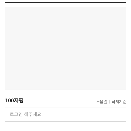
100자평
도움말
삭제기준