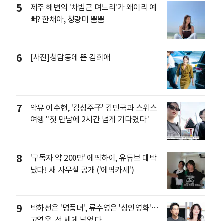
5
제주 해변의 '차범근 며느리'가 왜이리 예
뻐? 한채아, 청량미 뿜뿜
6
[사진]청담동에 뜬 김희애
7
악뮤 이수현, '김성주子' 김민국과 스위스
여행 "첫 만남에 2시간 넘게 기다렸다"
8
'구독자 약 200만' 에픽하이, 유튜브 대박
났다! 새 사무실 공개 ('에픽카세')
9
박하선은 '명품녀', 류수영은 '성인영화'…
고영욱, 선 세게 넘었다