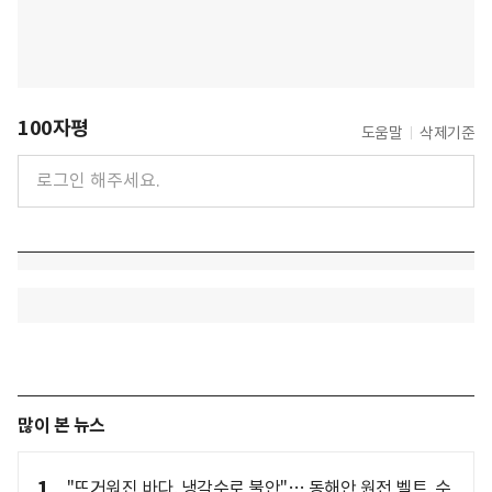
100자평
도움말
삭제기준
많이 본 뉴스
1
"뜨거워진 바다, 냉각수로 불안"… 동해안 원전 벨트, 수