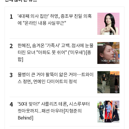
1
'4대째 의사 집안' 하영, 증조부 친일 의혹
에 "온라인 내용 사실무근"
2
한혜진, 숨겨온 '가족사' 고백..점사에 눈물
터진 모녀 "아파도 못 쉬어" ('미우새')[종
합]
3
물병이 큰 거야 팔뚝이 얇은 거야…트와이
스 정연, 연예인 다이어트의 정석
4
'50대 맞아?' 샤를리즈 테론, 시스루부터
컷아웃까지...패션 아우라[지형준의
Behind]