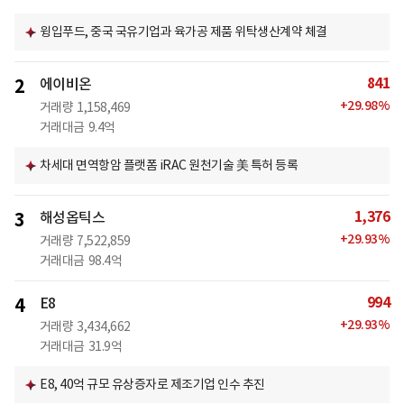
윙입푸드, 중국 국유기업과 육가공 제품 위탁생산계약 체결
841
2
에이비온
+
29.98
%
거래량
1,158,469
거래대금
9.4억
차세대 면역항암 플랫폼 iRAC 원천기술 美 특허 등록
1,376
3
해성옵틱스
+
29.93
%
거래량
7,522,859
거래대금
98.4억
994
4
E8
+
29.93
%
거래량
3,434,662
거래대금
31.9억
E8, 40억 규모 유상증자로 제조기업 인수 추진