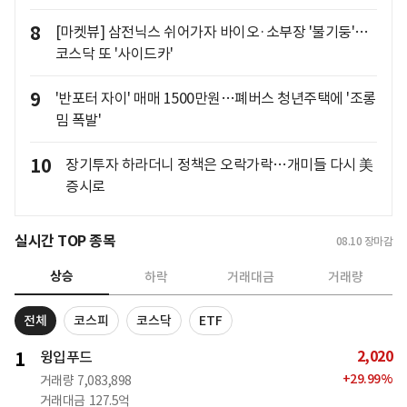
8
[마켓뷰] 삼전닉스 쉬어가자 바이오·소부장 '불기둥'…
코스닥 또 '사이드카'
9
'반포터 자이' 매매 1500만원…폐버스 청년주택에 '조롱
밈 폭발'
10
장기투자 하라더니 정책은 오락가락…개미들 다시 美
증시로
실시간 TOP 종목
08.10
장마감
상승
하락
거래대금
거래량
전체
코스피
코스닥
ETF
2,020
1
윙입푸드
+
29.99
%
거래량
7,083,898
거래대금
127.5억