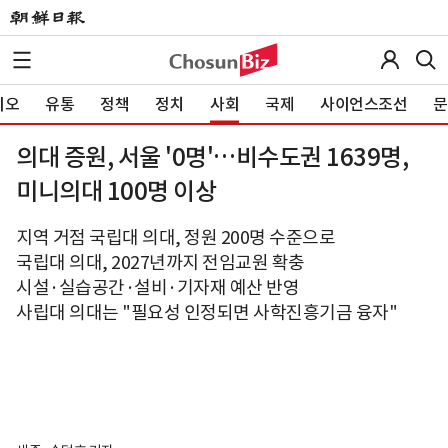
이오
유통
정책
정치
사회
국제
사이언스조선
문
의대 증원, 서울 '0명'…비수도권 1639명,
미니의대 100명 이상
지역 거점 국립대 의대, 정원 200명 수준으로
국립대 의대, 2027년까지 전임교원 확충
시설·실습공간·설비·기자재 예산 반영
사립대 의대는 "필요성 인정되면 사학진흥기금 융자"