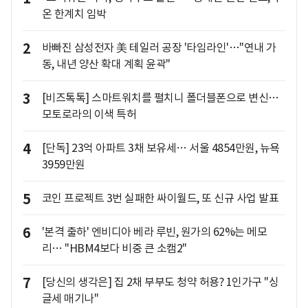
온 한계치 임박
2
바빠진 삼성전자 美 테일러 공장 '타임라인'…"연내 가
동, 내년 양산 확대 계획 윤곽"
3
[비즈톡톡] 스마트워치를 펼치니 폴더블폰으로 변신…
모토로라의 이색 특허
4
[단독] 23억 아파트 3채 보유세… 서울 4854만원, 뉴욕
3959만원
5
코인 프로젝트 3번 실패한 싸이월드, 또 신규 사업 발표
6
'본격 출하' 엔비디아 베라 루빈, 원가의 62%는 메모
리… "HBM4보다 비중 큰 소캠2"
7
[당신의 생각은] 집 2채 부부도 청약 허용? 1인가구 "싱
글세 매기나"