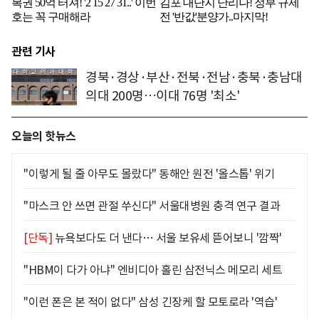
관련 기사
경북·경상·부산·전북·전남·충북·충남대
의대 200명…이대 76명 '최소'
오늘의 핫뉴스
"이렇게 될 줄 아무도 몰랐다" 동해안 원전 '올스톱' 위기
"마스크 안 쓰면 관절 쑤신다" 서울대병원 충격 연구 결과
[단독]
뉴욕보다도 더 낸다… 서울 보유세 뜯어보니 '깜짝'
"HBM이 다가 아냐" 엔비디아 홀린 삼전닉스 메모리 세트
"이런 폰은 본 적이 없다" 삼성 긴장케 할 모토로라 '역습'